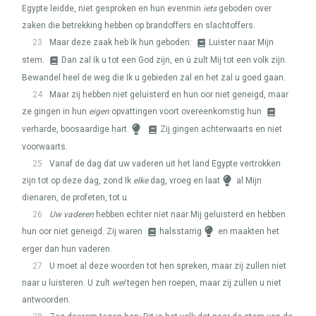
Egypte leidde, niet gesproken en hun evenmin
iets
geboden over
zaken die betrekking hebben op brandoffers en slachtoffers.
23
Maar deze zaak heb Ik hun geboden:
Luister naar Mijn
stem.
Dan zal Ik u tot een God zijn, en ú zult Mij tot een volk zijn.
Bewandel heel de weg die Ik u gebieden zal en het zal u goed gaan.
24
Maar zij hebben niet geluisterd en hun oor niet geneigd, maar
ze gingen in hun
eigen
opvattingen voort overeenkomstig hun
verharde, boosaardige hart.
Zij gingen achterwaarts en niet
voorwaarts.
25
Vanaf de dag dat uw vaderen uit het land Egypte vertrokken
zijn tot op deze dag, zond Ik
elke
dag, vroeg en laat
al Mijn
dienaren, de profeten, tot u.
26
Uw vaderen
hebben echter niet naar Mij geluisterd en hebben
hun oor niet geneigd. Zij waren
halsstarrig
en maakten het
erger dan hun vaderen.
27
U moet al deze woorden tot hen spreken, maar zij zullen niet
naar u luisteren. U zult
wel
tegen hen roepen, maar zij zullen u niet
antwoorden.