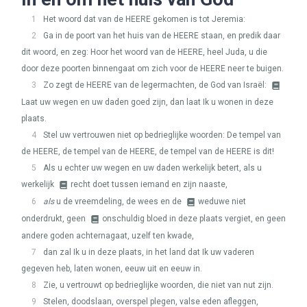
1
Het woord dat van de
HEERE
gekomen is tot Jeremia:
2
Ga in de poort van het huis van de
HEERE
staan, en predik daar
dit woord, en zeg: Hoor het woord van de
HEERE
, heel Juda, u die
door deze poorten binnengaat om zich voor de
HEERE
neer te buigen.
3
Zo zegt de
HEERE
van de legermachten, de God van Israël:
Laat uw wegen en uw daden goed zijn, dan laat Ik u wonen in deze
plaats.
4
Stel uw vertrouwen niet op bedrieglijke woorden: De tempel van
de
HEERE
, de tempel van de
HEERE
, de tempel van de
HEERE
is dit!
5
Als u echter uw wegen en uw daden werkelijk betert, als u
werkelijk
recht doet tussen iemand en zijn naaste,
6
als
u de vreemdeling, de wees en de
weduwe niet
onderdrukt, geen
onschuldig bloed in deze plaats vergiet, en geen
andere goden achternagaat, uzelf ten kwade,
7
dan zal Ik u in deze plaats, in het land dat Ik uw vaderen
gegeven heb, laten wonen, eeuw uit en eeuw in.
8
Zie, u vertrouwt op bedrieglijke woorden, die niet van nut zijn.
9
Stelen, doodslaan, overspel plegen, valse eden afleggen,