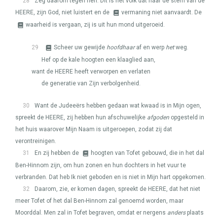
28
Zeg daarom tegen hen: Dit is het volk dat naar de stem van de
HEERE
, zijn God, niet luistert en de
vermaning niet aanvaardt. De
waarheid is vergaan, zij is uit hun mond uitgeroeid.
29
Scheer uw gewijde
hoofdhaar
af en werp
het
weg.
Hef op de kale hoogten een klaaglied aan,
want de
HEERE
heeft verworpen en verlaten
de generatie van Zijn verbolgenheid.
30
Want de Judeeërs hebben gedaan wat kwaad is in Mijn ogen,
spreekt de
HEERE
, zij hebben hun afschuwelijke
afgoden
opgesteld in
het huis waarover Mijn Naam is uitgeroepen, zodat zij dat
verontreinigen.
31
En zij hebben de
hoogten van Tofet gebouwd, die in het dal
Ben-Hinnom zijn, om hun zonen en hun dochters in het vuur te
verbranden. Dat heb Ik niet geboden en is niet in Mijn hart opgekomen.
32
Daarom, zie, er komen dagen, spreekt de
HEERE
, dat het niet
meer Tofet of het dal Ben-Hinnom zal genoemd worden, maar
Moorddal. Men zal in Tofet begraven, omdat er nergens
anders
plaats