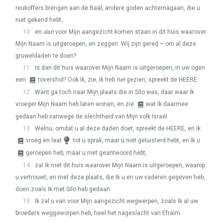
reukoffers brengen aan de Baäl, andere goden achternagaan, die u
niet gekend hebt,
10
en
dan
voor Mijn aangezicht komen staan in dit huis waarover
Mijn Naam is uitgeroepen, en zeggen: Wij zijn gered – om al deze
gruweldaden te doen?
11
Is dan dit huis waarover Mijn Naam is uitgeroepen, in uw ogen
een
rovershol? Ook Ik, zie, Ik heb
het
gezien, spreekt de
HEERE
.
12
Want ga toch naar Mijn plaats die in Silo was, daar waar Ik
vroeger Mijn Naam heb laten wonen, en zie
wat Ik daarmee
gedaan heb vanwege de slechtheid van Mijn volk Israël.
13
Welnu, omdat u al deze daden doet, spreekt de
HEERE
, en Ik
vroeg en laat
tot u sprak, maar u niet geluisterd hebt, en Ik u
geroepen heb, maar u niet geantwoord hebt,
14
zal Ik met dit huis waarover Mijn Naam is uitgeroepen, waarop
u vertrouwt, en met deze plaats, die Ik u en uw vaderen gegeven heb,
doen zoals Ik met Silo heb gedaan.
15
Ik zal u van voor Mijn aangezicht wegwerpen, zoals Ik al uw
broeders weggeworpen heb, heel het nageslacht van Efraïm.