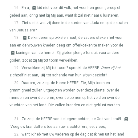
16
En u,
bid niet voor dit volk, hef voor hen geen geroep of
gebed aan, dring niet bij Mij aan, want Ik zal niet naar u luisteren.
17
Ziet u niet wat zij doen in de steden van Juda en op de straten
van Jeruzalem?
18
De kinderen sprokkelen hout, de vaders steken het vuur
aan en de vrouwen kneden deeg om offerkoeken te maken voor de
koningin van de hemel. Zij gieten plengoffers uit voor andere
goden, zodat zij Mij tot toorn verwekken.
19
Verwekken zij Mij tot toorn? spreekt de
HEERE
.
Doen zij het
zichzelf niet aan,
tot schande van hun
eigen
gezicht?
20
Daarom, zo zegt de Heere
HEERE
: Zie, Mijn toorn en
grimmigheid zullen uitgegoten worden over deze plaats, over de
mensen en over de dieren, over de bomen op het veld en over de
vruchten van het land. Die zullen branden en niet geblust worden.
21
Zo zegt de
HEERE
van de legermachten, de God van Israël:
Voeg uw brandoffers toe aan uw slachtoffers, eet vlees,
22
want Ik heb met uw vaderen op de dag dat Ik hen uit het land