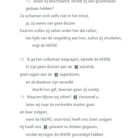
12
Staan zij beschaamd, omdat zij een gruweldaad
gedaan hebben?
Ze schamen zich zelfs niet in het minst,
ja, zij weten van geen blozen.
Daarom zullen zij vallen onder hen die vallen,
ten tijde van de vergelding aan hen, zullen zij struikelen,
zegt de
HEERE
.
13
Ik ga hen volkomen wegvagen, spreekt de
HEERE
.
Er zijn geen druiven aan de
wijnstok,
geen vijgen aan de
vijgenboom,
en de bladeren zijn verwelkt.
Wat
Ik hun gaf, daaraan gaan zij voorbij.
14
Waarom blijven wij zitten?
Verzamel u,
laten wij naar de versterkte steden gaan
en daar zwijgen,
want de
HEERE
, onze God, heeft ons doen zwijgen.
Hij heeft ons
galwater te drinken gegeven,
omdat wij tegen de
HEERE
gezondigd hebben.