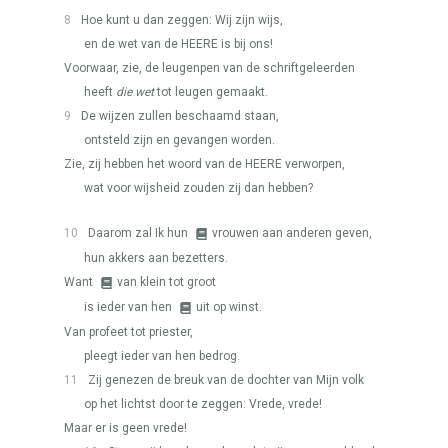
8
Hoe kunt u dan zeggen: Wij zijn wijs,
en de wet van de
HEERE
is bij ons!
Voorwaar, zie, de leugenpen van de schriftgeleerden
heeft
die wet
tot leugen gemaakt.
9
De wijzen zullen beschaamd staan,
ontsteld zijn en gevangen worden.
Zie, zij hebben het woord van de
HEERE
verworpen,
wat voor wijsheid zouden zij dan hebben?
10
Daarom zal Ik hun
vrouwen aan anderen geven,
hun akkers aan bezetters.
Want
van klein tot groot
is ieder van hen
uit op winst.
Van profeet tot priester,
pleegt ieder van hen bedrog.
11
Zij genezen de breuk van de dochter van Mijn volk
op het lichtst door te zeggen: Vrede, vrede!
Maar er is geen vrede!