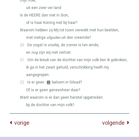
mijn volk,
uit een zeer ver land:
Is de
HEERE
dan niet in Sion,
of is haar Koning niet bij haar?
Waarom hebben zij Mij tot toorn verwekt met hun beelden,
met nietige
afgoden
uit den vreemde?
20
De oogst is voorbij, de zomer is ten einde,
en
nog
zijn wij niet verlost.
21
Om de breuk van de dochter van mijn volk ben ik gebroken,
ik ga in het zwart gehuld, verschrikking heeft mij
aangegrepen.
22
Is er geen
balsem in Gilead?
Of is er geen geneesheer daar?
Want waarom is er dan geen herstel opgetreden
bij de dochter van mijn volk?
vorige
volgende