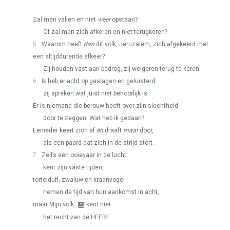
Zal men vallen en niet
weer
opstaan?
Of zal men zich afkeren en niet terugkeren?
5
Waarom heeft
dan
dit volk, Jeruzalem, zich afgekeerd met
een altijddurende afkeer?
Zij houden vast aan bedrog, zij weigeren terug te keren.
6
Ik heb er acht op geslagen en geluisterd:
zij spreken wat juist niet behoorlijk is.
Er is niemand die berouw heeft over zijn slechtheid
door te zeggen: Wat heb ik gedaan?
Eenieder keert zich af
en
draaft
maar
door,
als een paard dat zich in de strijd stort.
7
Zelfs een ooievaar in de lucht
kent zijn vaste tijden,
tortelduif, zwaluw en kraanvogel
nemen de tijd van hun aankomst in acht,
maar Mijn volk
kent niet
het recht van de
HEERE
.