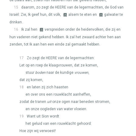
de Baäls aan, zoals hun vaderen hun dat geleerd hadden,
15
daarom, zo zegt de
HEERE
van de legermachten, de God van
Israël: Zie, Ik geef hun, dit volk,
alsem te eten en
galwater te
drinken.
16
Ik zal hen
verspreiden onder de heidenvolken, die zij en
hun vaderen niet gekend hebben. Ik zal het zwaard achter hen aan
zenden, tot Ik aan hen een einde zal gemaakt hebben.
17
Zo zegt de
HEERE
van de legermachten:
Let op en roep de klaagvrouwen, dat ze komen,
stuur
boden
naar de kundige
vrouwen
,
dat zij komen,
18
en laten zij zich haasten
en over ons een rouwklacht aanheffen,
zodat de tranen
uit
onze ogen naar beneden stromen,
en onze oogleden van water vloeien.
19
Want uit Sion wordt
het geluid van een rouwklacht gehoord:
Hoe zijn wij verwoest!