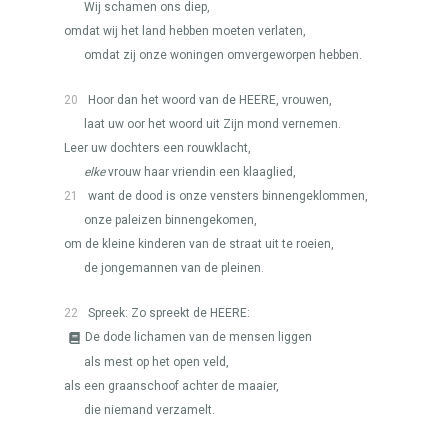
Wij schamen ons diep,
omdat wij het land hebben moeten verlaten,
omdat zij onze woningen omvergeworpen hebben.
20
Hoor dan het woord van de
HEERE
, vrouwen,
laat uw oor het woord uit Zijn mond vernemen.
Leer uw dochters een rouwklacht,
elke
vrouw haar vriendin een klaaglied,
21
want de dood is onze vensters binnengeklommen,
onze paleizen binnengekomen,
om de kleine kinderen van de straat uit te roeien,
de jongemannen van de pleinen.
22
Spreek: Zo spreekt de
HEERE
:
De dode lichamen van de mensen liggen
als mest op het open veld,
als een graanschoof achter de maaier,
die niemand verzamelt.