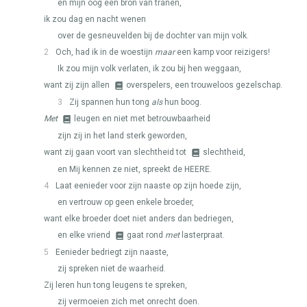
en mijn oog een bron van tranen,
ik zou dag en nacht wenen
over de gesneuvelden bij de dochter van mijn volk.
2
Och, had ik in de woestijn
maar
een kamp voor reizigers!
Ik zou mijn volk verlaten, ik zou bij hen weggaan,
want zij zijn allen
overspelers, een trouweloos gezelschap.
3
Zij spannen hun tong
als
hun boog.
Met
leugen en niet met betrouwbaarheid
zijn zij in het land sterk geworden,
want zij gaan voort van slechtheid tot
slechtheid,
en Mij kennen ze niet, spreekt de
HEERE
.
4
Laat eenieder voor zijn naaste op zijn hoede zijn,
en vertrouw op geen enkele broeder,
want elke broeder doet niet anders dan bedriegen,
en elke vriend
gaat rond
met
lasterpraat.
5
Eenieder bedriegt zijn naaste,
zij spreken niet de waarheid.
Zij leren hun tong leugens te spreken,
zij vermoeien zich met onrecht doen.