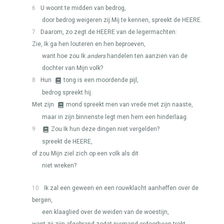
6
U woont te midden van bedrog,
door bedrog weigeren zij Mij te kennen, spreekt de
HEERE
.
7
Daarom, zo zegt de
HEERE
van de legermachten:
Zie, Ik ga hen louteren en hen beproeven,
want hoe zou Ik
anders
handelen ten aanzien van de
dochter van Mijn volk?
8
Hun
tong is een moordende pijl,
bedrog spreekt hij.
Met zijn
mond spreekt men van vrede met zijn naaste,
maar in zijn binnenste legt men hem een hinderlaag.
9
Zou Ik hun deze dingen niet vergelden?
spreekt de
HEERE
,
of zou Mijn ziel zich op een volk als dit
niet wreken?
10
Ik zal een geween en een rouwklacht aanheffen over de
bergen,
een klaaglied over de weiden van de woestijn,