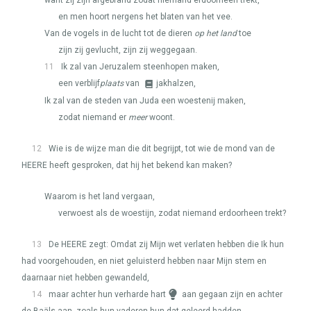
want zij zijn afgebrand zodat niemand erdoorheen trekt,
en men hoort nergens het blaten van het vee.
Van de vogels in de lucht tot de dieren
op het land
toe
zijn zij gevlucht, zijn zij weggegaan.
11
Ik zal van Jeruzalem steenhopen maken,
een verblijf
plaats
van
jakhalzen,
Ik zal van de steden van Juda een woestenij maken,
zodat niemand er
meer
woont.
12
Wie is de wijze man die dit begrijpt, tot wie de mond van de
HEERE
heeft gesproken, dat hij het bekend kan maken?
Waarom is het land vergaan,
verwoest als de woestijn, zodat niemand erdoorheen trekt?
13
De
HEERE
zegt: Omdat zij Mijn wet verlaten hebben die Ik hun
had voorgehouden, en niet geluisterd hebben naar Mijn stem en
daarnaar niet hebben gewandeld,
14
maar achter hun verharde hart
aan gegaan zijn en achter