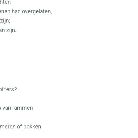
hten
enen had overgelaten,
ijn;
n zijn.
offers?
rs van rammen
ammeren of bokken