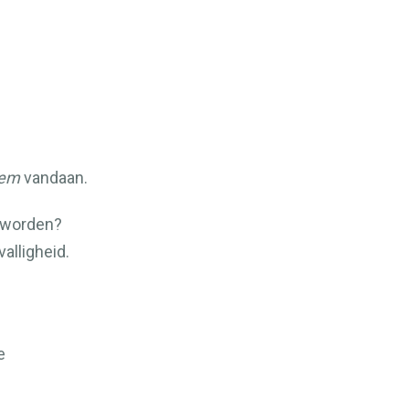
em
vandaan.
 worden?
valligheid.
e