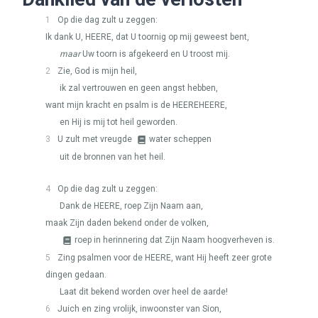
1
Op die dag zult u zeggen:
Ik dank U,
HEERE
, dat U toornig op mij geweest bent,
maar
Uw toorn is afgekeerd en U troost mij.
2
Zie, God is mijn heil,
ik zal vertrouwen en geen angst hebben,
want mijn kracht en psalm is de
HEEREHEERE
,
en Hij is mij tot heil geworden.
3
U zult met vreugde
water scheppen
uit de bronnen van het heil.
4
Op die dag zult u zeggen:
Dank de
HEERE
, roep Zijn Naam aan,
maak Zijn daden bekend onder de volken,
roep in herinnering dat Zijn Naam hoogverheven is.
5
Zing psalmen voor de
HEERE
, want Hij heeft zeer grote
dingen gedaan.
Laat dit bekend worden over heel de aarde!
6
Juich en zing vrolijk, inwoonster van Sion,