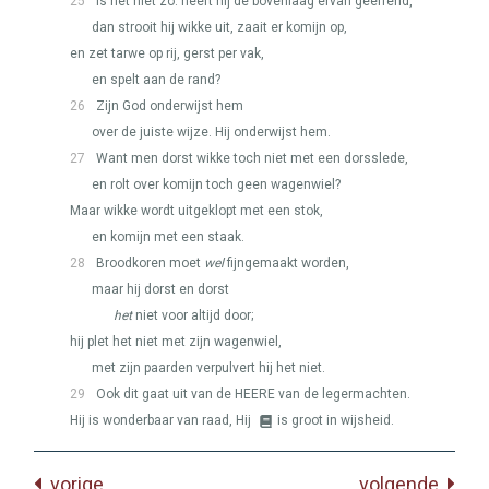
25
Is het niet zo: heeft hij de bovenlaag ervan geëffend,
dan strooit hij wikke uit, zaait er komijn op,
en zet tarwe op rij, gerst per vak,
en spelt aan de rand?
26
Zijn God onderwijst hem
over de juiste wijze. Hij onderwijst hem.
27
Want men dorst wikke toch niet met een dorsslede,
en rolt over komijn toch geen wagenwiel?
Maar wikke wordt uitgeklopt met een stok,
en komijn met een staak.
28
Broodkoren moet
wel
fijngemaakt worden,
maar hij dorst en dorst
het
niet voor altijd door;
hij plet het niet met zijn wagenwiel,
met zijn paarden verpulvert hij het niet.
29
Ook dit gaat uit van de
HEERE
van de legermachten.
Hij is wonderbaar van raad, Hij
is groot in wijsheid.
vorige
volgende