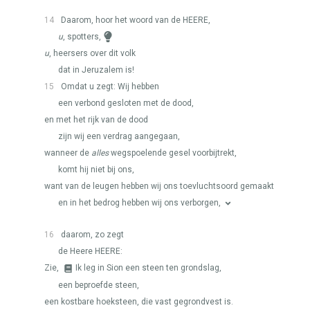
14
Daarom, hoor het woord van de
HEERE
,
u
, spotters,
u
, heersers over dit volk
dat in Jeruzalem is!
15
Omdat u zegt: Wij hebben
een verbond gesloten met de dood,
en met het rijk van de dood
zijn wij een verdrag aangegaan,
wanneer de
alles
wegspoelende gesel voorbijtrekt,
komt hij niet bij ons,
want van de leugen hebben wij ons toevluchtsoord gemaakt
en in het bedrog hebben wij ons verborgen,
16
daarom, zo zegt
de Heere
HEERE
:
Zie,
Ik leg in Sion een steen ten grondslag,
een beproefde steen,
een kostbare hoeksteen, die vast gegrondvest is.