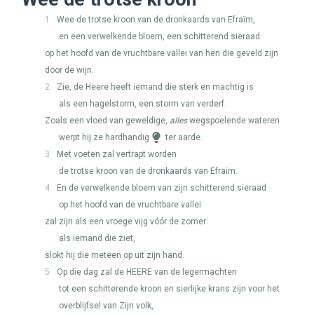
1
Wee de trotse kroon van de dronkaards van Efraïm,
en een verwelkende bloem, een schitterend sieraad
op het hoofd van de vruchtbare vallei van hen die geveld zijn
door de wijn.
2
Zie, de Heere heeft iemand die sterk en machtig is
als een hagelstorm, een storm van verderf.
Zoals een vloed van geweldige,
alles
wegspoelende wateren
werpt hij ze hardhandig
ter aarde.
3
Met voeten zal vertrapt worden
de trotse kroon van de dronkaards van Efraïm.
4
En de verwelkende bloem van zijn schitterend sieraad
op het hoofd van de vruchtbare vallei
zal zijn als een vroege vijg vóór de zomer:
als iemand die ziet,
slokt hij die meteen op uit zijn hand.
5
Op die dag zal de
HEERE
van de legermachten
tot een schitterende kroon en sierlijke krans zijn voor het
overblijfsel van Zijn volk,