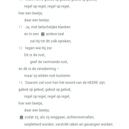
regel op regel, regel op regel,
hier een beetje,
daar een beetje.
11
Ja, met belachelijke klanken
en in een
andere taal
zal Hij tot dit volk spreken,
12
tegen wie Hij zei:
Dit is de rust,
geef de vermoeide rust,
en dit is de verademing –
maar zij wilden niet luisteren.
13
Daarom zal voor hen het woord van de
HEERE
zijn:
gebod op gebod, gebod op gebod,
regel op regel, regel op regel,
hier een beetje,
daar een beetje,
zodat zij, als zij weggaan, achterovervallen,
verpletterd worden, verstrikt raken en gevangen worden.