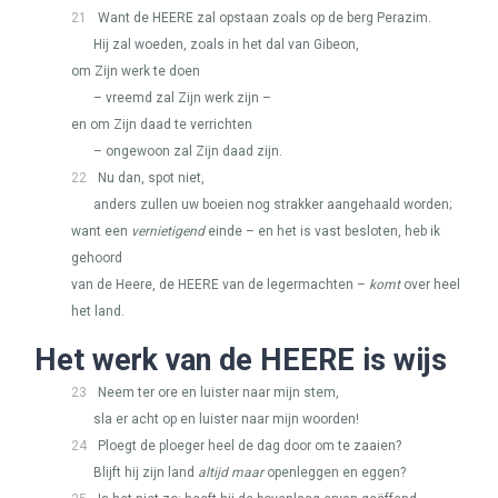
21
Want de
HEERE
zal opstaan zoals op de berg Perazim.
Hij zal woeden, zoals in het dal van Gibeon,
om Zijn werk te doen
– vreemd zal Zijn werk zijn –
en om Zijn daad te verrichten
– ongewoon zal Zijn daad zijn.
22
Nu dan, spot niet,
anders zullen uw boeien nog strakker aangehaald worden;
want een
vernietigend
einde – en het is vast besloten, heb ik
gehoord
van de Heere, de
HEERE
van de legermachten –
komt
over heel
het land.
Het werk van de
HEERE
is wijs
23
Neem ter ore en luister naar mijn stem,
sla er acht op en luister naar mijn woorden!
24
Ploegt de ploeger heel de dag door om te zaaien?
Blijft hij zijn land
altijd maar
openleggen en eggen?