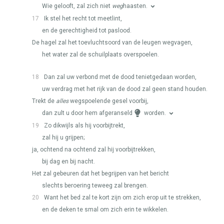
Wie gelooft, zal zich niet
weg
haasten.
17
Ik stel het recht tot meetlint,
en de gerechtigheid tot paslood.
De hagel zal het toevluchtsoord van de leugen wegvagen,
het water zal de schuilplaats overspoelen.
18
Dan zal uw verbond met de dood tenietgedaan worden,
uw verdrag met het rijk van de dood zal geen stand houden.
Trekt de
alles
wegspoelende gesel voorbij,
dan zult u door hem afgeranseld
worden.
19
Zo dikwijls als hij voorbijtrekt,
zal hij u grijpen;
ja, ochtend na ochtend zal hij voorbijtrekken,
bij dag en bij nacht.
Het zal gebeuren dat het begrijpen van het bericht
slechts beroering teweeg zal brengen.
20
Want het bed zal te kort zijn om zich erop uit te strekken,
en de deken te smal om zich erin te wikkelen.