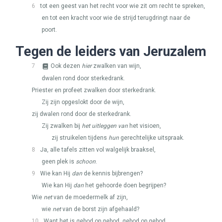
6
tot een geest van het recht voor wie zit om recht te spreken,
en tot een kracht voor wie de strijd terugdringt naar de
poort.
Tegen de leiders van Jeruzalem
7
Ook dezen
hier
zwalken van wijn,
dwalen rond door sterkedrank.
Priester en profeet zwalken door sterkedrank.
Zij zijn opgeslokt door de wijn,
zij dwalen rond door de sterkedrank.
Zij zwalken bij
het uitleggen van
het visioen,
zij struikelen tijdens
hun
gerechtelijke uitspraak.
8
Ja, alle tafels zitten vol walgelijk braaksel,
geen plek is
schoon
.
9
Wie kan Hij
dan
de kennis bijbrengen?
Wie kan Hij
dan
het gehoorde doen begrijpen?
Wie
net
van de moedermelk af zijn,
wie
net
van de borst zijn afgehaald?
10
Want het is gebod op gebod, gebod op gebod,