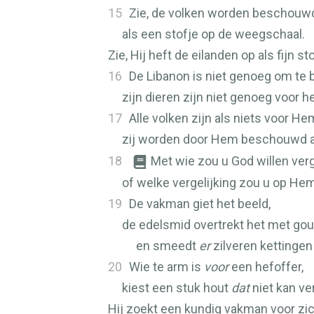
15
Zie, de volken worden beschouwd
als een stofje op de weegschaal.
Zie, Hij heft de eilanden op als fijn sto
16
De Libanon is niet genoeg om te 
zijn dieren zijn niet genoeg voor h
17
Alle volken zijn als niets voor He
zij worden door Hem beschouwd a
18
Met wie zou u God willen verg
of welke vergelijking zou u op He
19
De vakman giet het beeld,
de edelsmid overtrekt het met go
en smeedt
er
zilveren kettinge
20
Wie te arm is
voor
een hefoffer,
kiest een stuk hout
dat
niet kan ve
Hij zoekt een kundig vakman voor zic