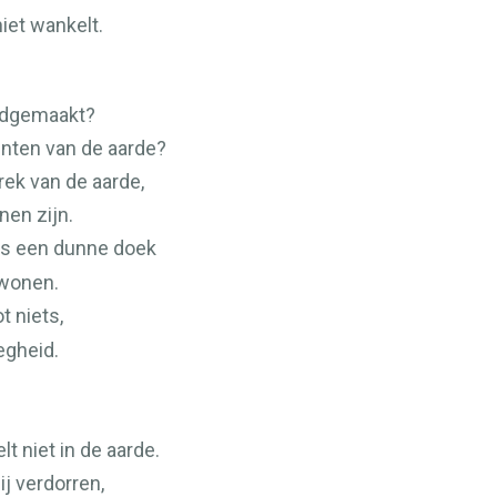
iet wankelt.
?
endgemaakt?
enten van de aarde?
rek van de aarde,
en zijn.
ls een dunne doek
 wonen.
t niets,
egheid.
t niet in de aarde.
ij verdorren,