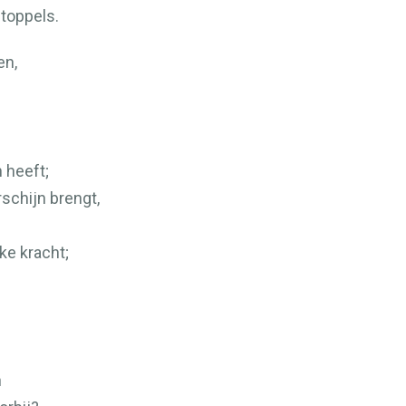
toppels.
en,
 heeft;
rschijn brengt,
ke kracht;
n