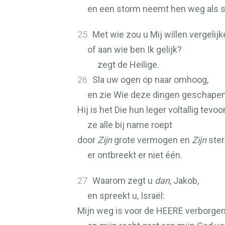
en een storm neemt hen weg als s
25
Met wie zou u Mij willen vergelijk
of aan wie ben Ik gelijk?
zegt de Heilige.
26
Sla uw ogen op naar omhoog,
en zie Wie deze dingen geschapen
Hij is het Die hun leger voltallig tevoo
ze alle bij name roept
door
Zijn
grote vermogen en
Zijn
ster
er ontbreekt er niet één.
27
Waarom zegt u
dan
, Jakob,
en spreekt u, Israël:
Mijn weg is voor de
HEERE
verborge