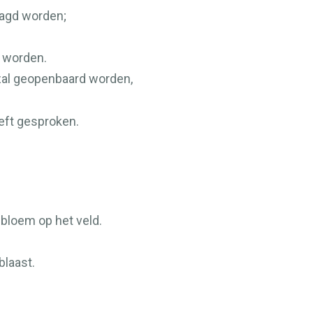
aagd worden;
e worden.
al geopenbaard worden,
ft gesproken.
 bloem op het veld.
blaast.