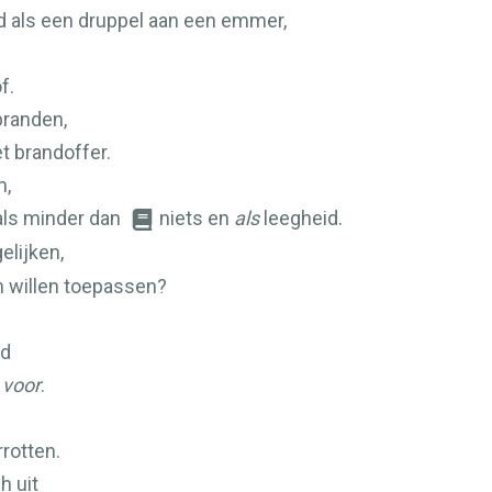
 als een druppel aan een emmer,
f.
branden,
et brandoffer.
m,
ls minder dan
niets en
als
leegheid.
elijken,
m willen toepassen?
ud
n
voor
.
rrotten.
h uit