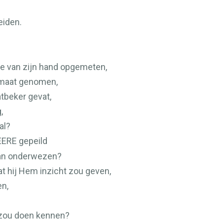
eiden.
te van zijn hand opgemeten,
 maat genomen,
tbeker gevat,
,
al?
EERE
gepeild
an onderwezen?
at hij Hem inzicht zou geven,
en,
 zou doen kennen?