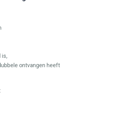
m
is,
dubbele ontvangen heeft
t