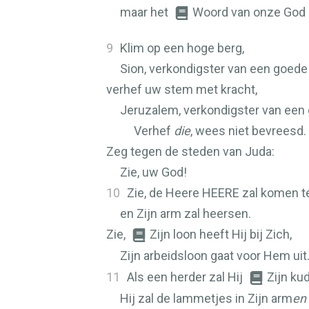
maar het
Woord van onze God 
9
Klim op een hoge berg,
Sion, verkondigster van een goed
verhef uw stem met kracht,
Jeruzalem, verkondigster van een
Verhef
die
, wees niet bevreesd.
Zeg tegen de steden van Juda:
Zie, uw God!
10
Zie, de Heere
HEERE
zal komen te
en Zijn arm zal heersen.
Zie,
Zijn loon heeft Hij bij Zich,
Zijn arbeidsloon gaat voor Hem uit
11
Als een herder zal Hij
Zijn ku
Hij zal de lammetjes in Zijn arm
en