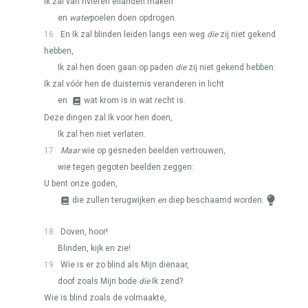
Ik zal van rivieren eilanden maken
en
water
poelen doen opdrogen.
16
En Ik zal blinden leiden langs een weg
die
zij niet gekend
hebben,
Ik zal hen doen gaan op paden
die
zij niet gekend hebben.
Ik zal vóór hen de duisternis veranderen in licht
en
wat krom is in wat recht is.
Deze dingen zal Ik voor hen doen,
Ik zal hen niet verlaten.
17
Maar
wie op gesneden beelden vertrouwen,
wie tegen gegoten beelden zeggen:
U bent onze goden,
die zullen terugwijken
en
diep beschaamd worden.
18
Doven, hoor!
Blinden, kijk en zie!
19
Wie is er zo blind als Mijn dienaar,
doof zoals Mijn bode
die
Ik zend?
Wie is blind zoals de volmaakte,