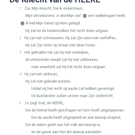
1
Zie, Mijn Knecht, Die Ik ondersteun,
Mijn Uitverkorene,
in Wie
Mijn ziel
een welbehagen heeft;
Ik heb Mijn Geest op Hem gelegd.
Hij zal tot de heidenvolken het recht doen uitgaan.
2
Hij zal niet schreeuwen, Hij zal
Zijn stem
niet verheffen,
Hij zal Zijn stem op straat niet laten horen.
3
Het geknakte riet zal Hij niet verbreken,
de uitdovende vlaspit zal Hij niet uitblussen;
naar waarheid zal Hij het recht doen uitgaan.
4
Hij zal niet uitdoven,
Hij zal niet geknakt worden,
totdat Hij het recht op aarde zal hebben gevestigd.
De kustlanden zullen uitzien naar Zijn onderricht.
5
Zo zegt God, de
HEERE
,
Die de hemel heeft geschapen en hem heeft uitgespannen,
Die de aarde heeft uitgespreid en wat daarop uitspruit,
Die de adem geeft aan het volk
dat
daarop is,
en de geest aan hen die daarop wandelen: