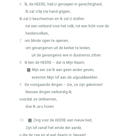
6
Ík, de
HEERE
, heb U geroepen in gerechtigheid,
Ik zal
U
bij Uw hand grijpen,
Ik zal U beschermen en Ik zal U stellen
tot een verbond voor het volk, tot een licht voor de
heidenvolken,
7
om blinde ogen te openen,
om gevangenen uit de kerker te leiden,
uit de gevangenis wie in duisternis zitten.
8
Ik ben de
HEERE
– dat is Mijn Naam;
Mijn eer zal Ik aan geen ander geven,
evenmin Mijn lof aan de
afgods
beelden.
9
De voorgaande dingen – zie, ze zijn gekomen!
Nieuwe dingen verkondig Ik;
voordat ze ontkiemen,
doe Ik
ze
u horen.
10
Zing voor de
HEERE
een nieuw lied,
Zijn lof vanaf het einde der aarde,
u die de zee en al wat daarin is, bevaart,