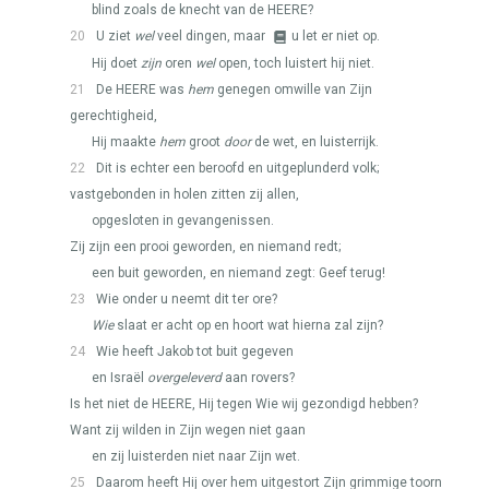
blind zoals de knecht van de
HEERE
?
20
U ziet
wel
veel dingen, maar
u let er niet op.
Hij doet
zijn
oren
wel
open, toch luistert hij niet.
21
De
HEERE
was
hem
genegen omwille van Zijn
gerechtigheid,
Hij maakte
hem
groot
door
de wet, en luisterrijk.
22
Dit is echter een beroofd en uitgeplunderd volk;
vastgebonden in holen zitten zij allen,
opgesloten in gevangenissen.
Zij zijn een prooi geworden, en niemand redt;
een buit geworden, en niemand zegt: Geef terug!
23
Wie onder u neemt dit ter ore?
Wie
slaat er acht op en hoort wat hierna zal zijn?
24
Wie heeft Jakob tot buit gegeven
en Israël
overgeleverd
aan rovers?
Is het niet de
HEERE
, Hij tegen Wie wij gezondigd hebben?
Want zij wilden in Zijn wegen niet gaan
en zij luisterden niet naar Zijn wet.
25
Daarom heeft Hij over hem uitgestort Zijn grimmige toorn