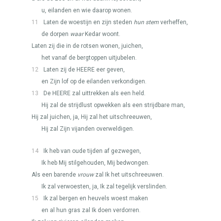
u, eilanden en wie daarop wonen.
11
Laten de woestijn en zijn steden
hun stem
verheffen,
de dorpen
waar
Kedar woont.
Laten zij die in de rotsen wonen, juichen,
het vanaf de bergtoppen uitjubelen.
12
Laten zij de
HEERE
eer geven,
en Zijn lof op de eilanden verkondigen.
13
De
HEERE
zal uittrekken als een held.
Hij zal de strijdlust opwekken als een strijdbare man,
Hij zal juichen, ja, Hij zal het uitschreeuwen,
Hij zal Zijn vijanden overweldigen.
14
Ik heb van oude tijden af gezwegen,
Ik heb Mij stilgehouden, Mij bedwongen.
Als een barende
vrouw
zal Ik het uitschreeuwen.
Ik zal verwoesten, ja, Ik zal tegelijk verslinden.
15
Ik zal bergen en heuvels woest maken
en al hun gras zal Ik doen verdorren.