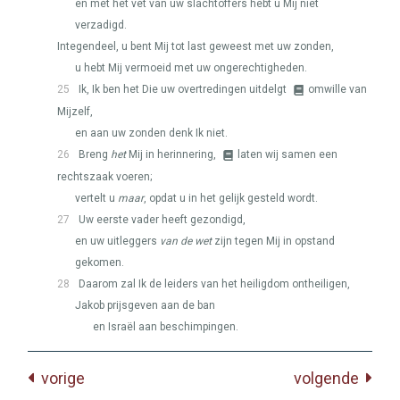
en met het vet van uw slachtoffers hebt u Mij niet
verzadigd.
Integendeel, u bent Mij tot last geweest met uw zonden,
u hebt Mij vermoeid met uw ongerechtigheden.
25
Ik, Ik ben het Die uw overtredingen uitdelgt
omwille van
Mijzelf,
en aan uw zonden denk Ik niet.
26
Breng
het
Mij in herinnering,
laten wij samen een
rechtszaak voeren;
vertelt u
maar
, opdat u in het gelijk gesteld wordt.
27
Uw eerste vader heeft gezondigd,
en uw uitleggers
van de wet
zijn tegen Mij in opstand
gekomen.
28
Daarom zal Ik de leiders van het heiligdom ontheiligen,
Jakob prijsgeven aan de ban
en Israël aan beschimpingen.
vorige
volgende