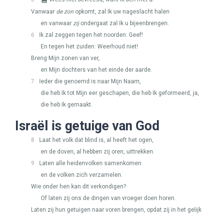
Vanwaar
de zon
opkomt, zal Ik uw nageslacht halen
en vanwaar
zij
ondergaat zal Ik u bijeenbrengen.
6
Ik zal zeggen tegen het noorden: Geef!
En tegen het zuiden: Weerhoud niet!
Breng Mijn zonen van ver,
en Mijn dochters van het einde der aarde.
7
Ieder die genoemd is naar Mijn Naam,
die heb Ik tot Mijn eer geschapen, die heb Ik geformeerd, ja,
die heb Ik gemaakt.
Israël is getuige van God
8
Laat het volk dat blind is, al heeft het ogen,
en de doven, al hebben zij oren, uittrekken.
9
Laten alle heidenvolken samenkomen
en de volken zich verzamelen.
Wie onder hen kan dit verkondigen?
Of laten zij ons de dingen van vroeger doen horen.
Laten zij hun getuigen naar voren brengen, opdat zij in het gelijk