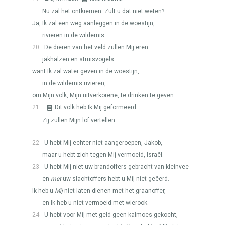
Nu zal het ontkiemen. Zult u dat niet weten?
Ja, Ik zal een weg aanleggen in de woestijn,
rivieren in de wildernis.
20
De dieren van het veld zullen Mij eren –
jakhalzen en struisvogels –
want Ik zal water geven in de woestijn,
in de wildernis rivieren,
om Mijn volk, Mijn uitverkorene, te drinken te geven.
21
Dit volk heb Ik Mij geformeerd.
Zij zullen Mijn lof vertellen.
22
U hebt Mij echter niet aangeroepen, Jakob,
maar u hebt zich tegen Mij vermoeid, Israël.
23
U hebt Mij niet uw brandoffers gebracht van kleinvee
en
met
uw slachtoffers hebt u Mij niet geëerd.
Ik heb u
Mij
niet laten dienen met het graanoffer,
en Ik heb u niet vermoeid met wierook.
24
U hebt voor Mij met geld geen kalmoes gekocht,