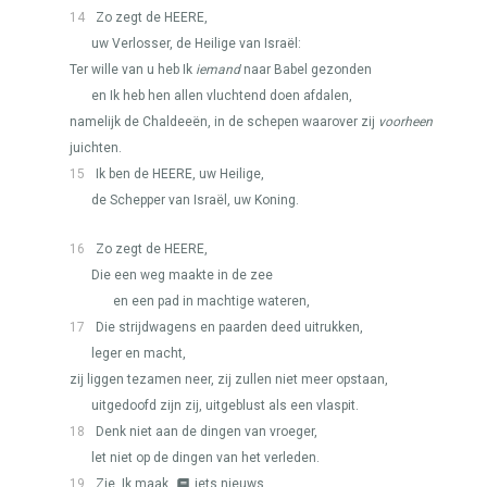
14
Zo zegt de
HEERE
,
uw Verlosser, de Heilige van Israël:
Ter wille van u heb Ik
iemand
naar Babel gezonden
en Ik heb hen allen vluchtend doen afdalen,
namelijk de Chaldeeën, in de schepen waarover zij
voorheen
juichten.
15
Ik ben de
HEERE
, uw Heilige,
de Schepper van Israël, uw Koning.
16
Zo zegt de
HEERE
,
Die een weg maakte in de zee
en een pad in machtige wateren,
17
Die strijdwagens en paarden deed uitrukken,
leger en macht,
zij liggen tezamen neer, zij zullen niet meer opstaan,
uitgedoofd zijn zij, uitgeblust als een vlaspit.
18
Denk niet aan de dingen van vroeger,
let niet op de dingen van het verleden.
19
Zie, Ik maak
iets nieuws.