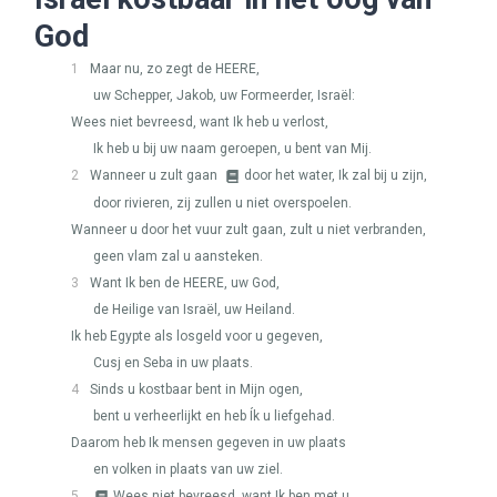
God
1
Maar nu, zo zegt de
HEERE
,
uw Schepper, Jakob, uw Formeerder, Israël:
Wees niet bevreesd, want Ik heb u verlost,
Ik heb u bij uw naam geroepen, u bent van Mij.
2
Wanneer u zult gaan
door het water, Ik zal bij u zijn,
door rivieren, zij zullen u niet overspoelen.
Wanneer u door het vuur zult gaan, zult u niet verbranden,
geen vlam zal u aansteken.
3
Want Ik ben de
HEERE
, uw God,
de Heilige van Israël, uw Heiland.
Ik heb Egypte als losgeld voor u gegeven,
Cusj en Seba in uw plaats.
4
Sinds u kostbaar bent in Mijn ogen,
bent u verheerlijkt en heb Ík u liefgehad.
Daarom heb Ik mensen gegeven in uw plaats
en volken in plaats van uw ziel.
5
Wees niet bevreesd, want Ik ben met u.