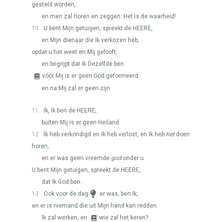
gesteld worden,
en men zal horen en zeggen: Het is de waarheid!
10
U bent Mijn getuigen, spreekt de
HEERE
,
en Mijn dienaar die Ik verkozen heb,
opdat u het weet en Mij gelooft,
en begrijpt dat Ik Dezelfde ben:
vóór Mij is er geen God geformeerd
en na Mij zal er geen zijn.
11
Ik, Ik ben de
HEERE
,
buiten Mij is er geen Heiland.
12
Ík heb verkondigd en Ik heb verlost, en Ik heb
het
doen
horen,
en er was geen vreemde
god
onder u.
U bent Mijn getuigen, spreekt de
HEERE
,
dat Ik God ben.
13
Ook voor de dag
er was, ben Ik,
en er is niemand die uit Mijn hand kan redden.
Ik zal werken, en
wie zal het keren?