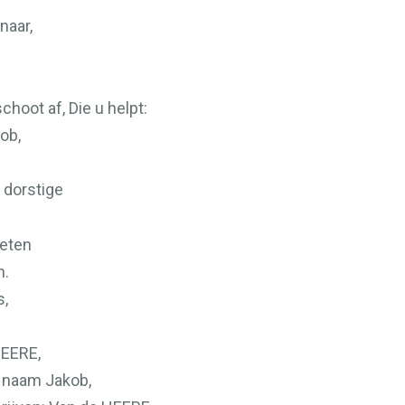
naar,
schoot af, Die u helpt:
ob,
 dorstige
ieten
n.
s,
EERE
,
naam Jakob,