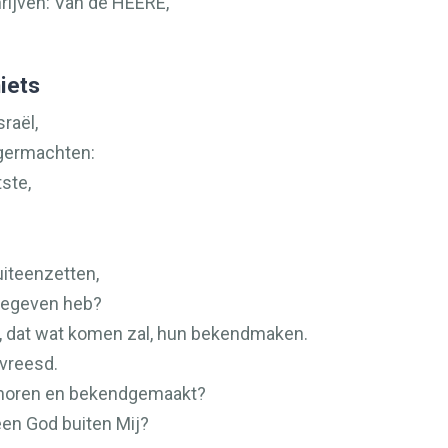
rijven: Van de
HEERE
,
iets
sraël,
germachten:
tste,
iteenzetten,
 gegeven heb?
n, dat wat komen zal, hun bekendmaken.
vreesd.
n horen en bekendgemaakt?
een God buiten Mij?