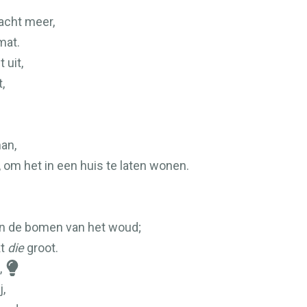
racht meer,
mat.
 uit,
,
an,
om het in een huis te laten wonen.
en de bomen van het woud;
kt
die
groot.
,
j,