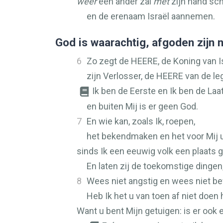
weer
een ander zal
met
zijn hand sch
en de erenaam Israël aannemen.
God is waarachtig, afgoden zijn n
6
Zo zegt de
HEERE
, de Koning van I
zijn Verlosser, de
HEERE
van de le
Ik ben de Eerste en Ik ben de Laa
en buiten Mij is er geen God.
7
En wie kan, zoals Ik, roepen,
het bekendmaken en het voor Mij u
sinds Ik een eeuwig volk een plaats
En laten zij de toekomstige dinge
8
Wees niet angstig en wees niet be
Heb Ik het u van toen af niet doe
Want u bent Mijn getuigen: is er ook 