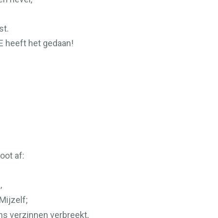
st.
E
heeft het gedaan!
oot af:
,
Mijzelf;
ns verzinnen verbreekt,