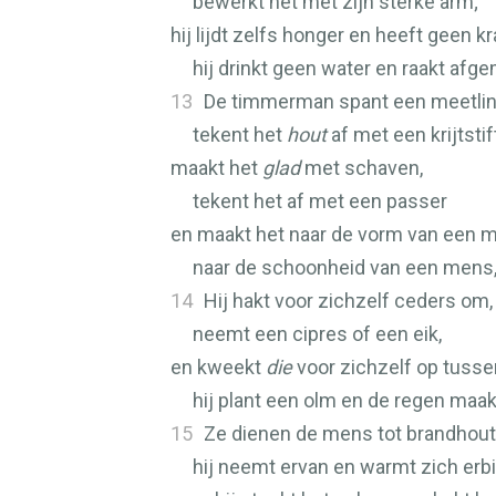
bewerkt het met zijn sterke arm;
hij lijdt zelfs honger en heeft geen k
hij drinkt geen water en raakt afge
13
De timmerman spant een meetlint
tekent het
hout
af met een krijtstift
maakt het
glad
met schaven,
tekent het af met een passer
en maakt het naar de vorm van een m
naar de schoonheid van een mens, 
14
Hij hakt voor zichzelf ceders om,
neemt een cipres of een eik,
en kweekt
die
voor zichzelf op tuss
hij plant een olm en de regen maa
15
Ze dienen de mens tot brandhout
hij neemt ervan en warmt zich erbi