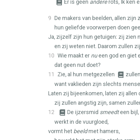
Er ís geen
andere
rots, Ik ken 
9
De makers van beelden, allen zijn z
hun geliefde voorwerpen doen gee
Ja, zijzelf zijn hun getuigen: zij zien 
en zij weten niet. Daarom zullen 
10
Wie maakt er
nu
een god en giet 
dat geen nut doet?
11
Zie, al hun metgezellen
zulle
want vaklieden zijn slechts mense
Laten zij bijeenkomen, laten zij allen
zij zullen angstig zijn, samen zul
12
De ijzersmid
smeedt
een bijl,
werkt in de vuurgloed,
vormt het
beeld
met hamers,