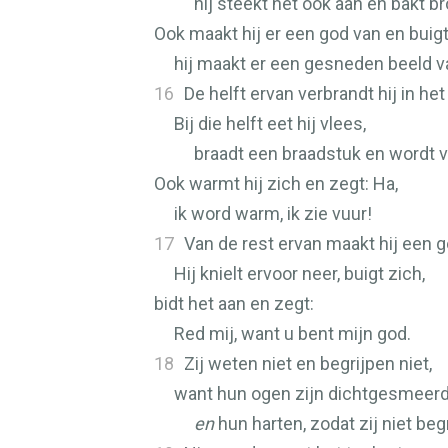
hij steekt het ook aan en bakt b
Ook maakt hij er een god van en buig
hij maakt er een gesneden beeld va
16
De helft ervan verbrandt hij in het
Bij die helft eet hij vlees,
braadt een braadstuk en wordt v
Ook warmt hij zich en zegt: Ha,
ik word warm, ik zie vuur!
17
Van de rest ervan maakt hij een g
Hij knielt ervoor neer, buigt zich,
bidt het aan en zegt:
Red mij, want u bent mijn god.
18
Zij weten niet en begrijpen niet,
want hun ogen zijn dichtgesmeerd, 
en
hun harten, zodat zij niet beg