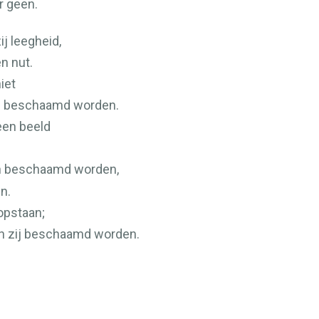
er geen.
ij leegheid,
n nut.
niet
zij beschaamd worden.
een beeld
n beschaamd worden,
n.
 opstaan;
len zij beschaamd worden.