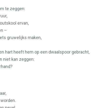
 om te zeggen:
uur,
outskool ervan,
en –
ets gruwelijks maken,
gen hart heeft hem op een dwaalspoor gebracht,
en niet kan zeggen:
erhand?
aar,
n worden.
en nevel,