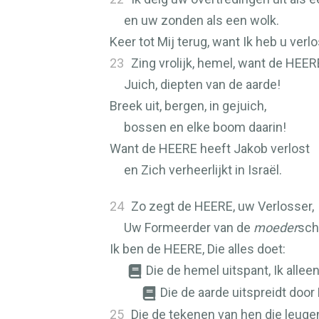
en uw zonden als een wolk.
Keer tot Mij terug, want Ik heb u verlo
23
Zing vrolijk, hemel, want de
HEER
Juich, diepten van de aarde!
Breek uit, bergen, in gejuich,
bossen en elke boom daarin!
Want de
HEERE
heeft Jakob verlost
en Zich verheerlijkt in Israël.
24
Zo zegt de
HEERE
, uw Verlosser,
Uw Formeerder van de
moeder
sch
Ik ben de
HEERE
, Die alles doet:
Die de hemel uitspant, Ik alleen
Die de aarde uitspreidt door 
25
Die de tekenen van hen die leuge