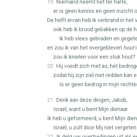
19
Niemand neemt het ter harte,
er is geen kennis en geen inzicht
De helft ervan heb ik verbrand in het v
ook heb ik brood gebakken op de h
ik heb vlees gebraden en geget
en zou ik van het overgebleven
hout
i
zou ik knielen voor een stuk hout?
20
Hij voedt zich met as, het bedro
zodat hij zijn ziel niet redden kan 
Is er geen bedrog in mijn recht
21
Denk aan deze dingen, Jakob,
Israël, want u bent Mijn dienaar.
Ik heb u geformeerd, u bent Mijn dien
Israël, u zult door Mij niet vergete
22
Ik delg uw overtredingen uit als e