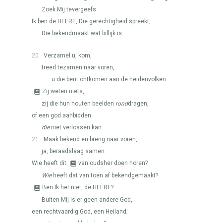
Zoek Mij tevergeefs.
Ik ben de
HEERE
, Die gerechtigheid spreekt,
Die bekendmaakt wat billijk is.
20
Verzamel u, kom,
treed tezamen naar voren,
u die bent ontkomen aan de heidenvolken.
Zij weten niets,
zij die hun houten beelden
rond
dragen,
of een god aanbidden
die
niet verlossen kan.
21
Maak bekend en breng naar voren,
ja, beraadslaag samen:
Wie heeft dit
van oudsher doen horen?
Wie
heeft dat van toen af bekendgemaakt?
Ben Ik het niet, de
HEERE
?
Buiten Mij is er geen andere God,
een rechtvaardig God, een Heiland;