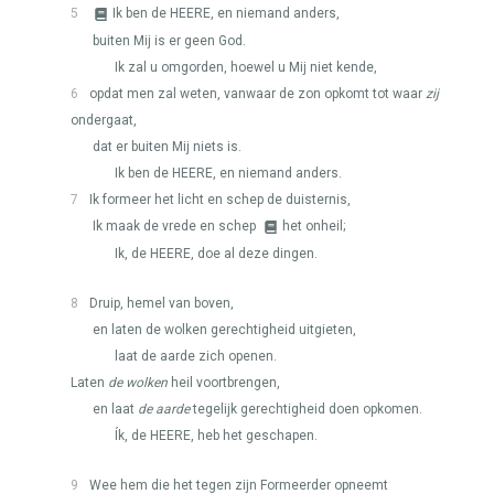
5
Ik ben de
HEERE
, en niemand anders,
buiten Mij is er geen God.
Ik zal u omgorden, hoewel u Mij niet kende,
6
opdat men zal weten, vanwaar de zon opkomt tot waar
zij
ondergaat,
dat er buiten Mij niets is.
Ik ben de
HEERE
, en niemand anders.
7
Ik formeer het licht en schep de duisternis,
Ik maak de vrede en schep
het onheil;
Ik, de
HEERE
, doe al deze dingen.
8
Druip, hemel van boven,
en laten de wolken gerechtigheid uitgieten,
laat de aarde zich openen.
Laten
de wolken
heil voortbrengen,
en laat
de aarde
tegelijk gerechtigheid doen opkomen.
Ík, de
HEERE
, heb het geschapen.
9
Wee hem die het tegen zijn Formeerder opneemt