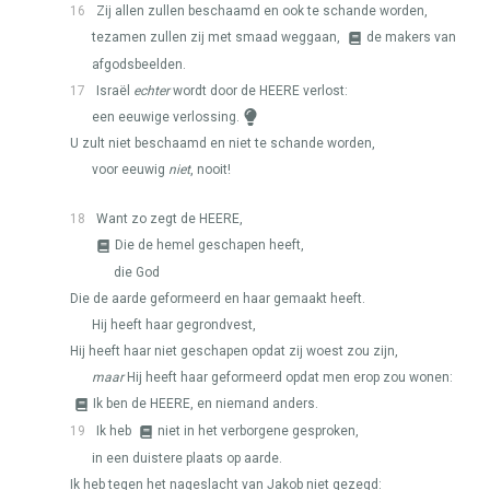
16
Zij allen zullen beschaamd en ook te schande worden,
tezamen zullen zij met smaad weggaan,
de makers van
afgodsbeelden.
17
Israël
echter
wordt door de
HEERE
verlost:
een eeuwige verlossing.
U zult niet beschaamd en niet te schande worden,
voor eeuwig
niet
, nooit!
18
Want zo zegt de
HEERE
,
Die de hemel geschapen heeft,
die God
Die de aarde geformeerd en haar gemaakt heeft.
Hij heeft haar gegrondvest,
Hij heeft haar niet geschapen opdat zij woest zou zijn,
maar
Hij heeft haar geformeerd opdat men erop zou wonen:
Ik ben de
HEERE
, en niemand anders.
19
Ik heb
niet in het verborgene gesproken,
in een duistere plaats op aarde.
Ik heb tegen het nageslacht van Jakob niet gezegd: