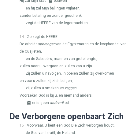
Híj zal Mijn stad
bouwen
en hij zal Mijn ballingen vrijlaten,
zonder betaling en zonder geschenk,
zegt de
HEERE
van de legermachten.
14
Zo zegt de
HEERE
:
De arbeids
opbrengst
van de Egyptenaren en de koophandel van
de Cusjieten,
en de Sabeeërs, mannen van grote lengte,
zullen naar u overgaan en zullen van u zijn.
Zíj zullen u navolgen, in boeien zullen zij overkomen
en voor u zullen zij zich buigen,
zij zullen u smeken
en zeggen
:
Voorzeker, God is bij u, en niemand anders;
er is geen
andere
God.
De Verborgene openbaart Zich
15
Voorwaar, U bent een God Die Zich verborgen houdt,
de God van Israël, de Heiland.