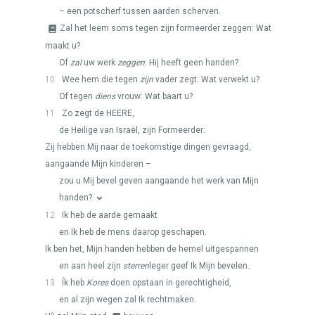
– een potscherf tussen aarden scherven.
Zal het leem soms tegen zijn formeerder zeggen: Wat
maakt u?
Of
zal
uw werk
zeggen
: Hij heeft geen handen?
10
Wee hem die tegen
zijn
vader zegt: Wat verwekt u?
Of tegen
diens
vrouw: Wat baart u?
11
Zo zegt de
HEERE
,
de Heilige van Israël, zijn Formeerder:
Zij hebben Mij naar de toekomstige dingen gevraagd,
aangaande Mijn kinderen –
zou u Mij bevel geven aangaande het werk van Mijn
handen?
12
Ik heb de aarde gemaakt
en Ik heb de mens daarop geschapen.
Ik ben het, Mijn handen hebben de hemel uitgespannen
en aan heel zijn
sterren
leger geef Ik Mijn bevelen.
13
Ík heb
Kores
doen opstaan in gerechtigheid,
en al zijn wegen zal Ik rechtmaken.