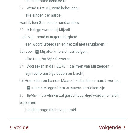
er is niemand behalve Ik.
22
Wend u tot Mij, word behouden,
alle einden der aarde,
want Ik ben God en niemand anders.
23
Ik heb gezworen bij Mijzelf
– uit Mijn mond is in gerechtigheid
een woord uitgegaan en het zal niet terugkeren –
dat voor
Mij elke knie zich zal buigen,
elke tong
bij Mij
zal zweren.
24
Voorzeker, in de
HEERE
– zal men van Mij zeggen –
zijn rechtvaardige daden en kracht,
tot Hem zal men komen. Maar zij zullen beschaamd worden,
allen die tegen Hem
in woede
ontstoken zijn.
25
Echter
in de
HEERE
zal gerechtvaardigd worden en zich
beroemen
heel het nageslacht van Israël.
vorige
volgende