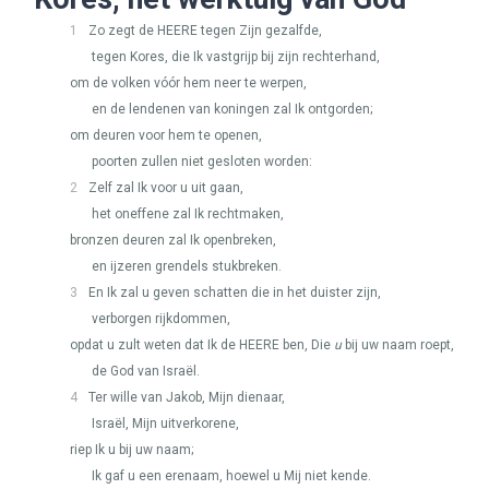
1
Zo zegt de
HEERE
tegen Zijn gezalfde,
tegen Kores, die Ik vastgrijp bij zijn rechterhand,
om de volken vóór hem neer te werpen,
en de lendenen van koningen zal Ik ontgorden;
om deuren voor hem te openen,
poorten zullen niet gesloten worden:
2
Zelf zal Ik voor u uit gaan,
het oneffene zal Ik rechtmaken,
bronzen deuren zal Ik openbreken,
en ijzeren grendels stukbreken.
3
En Ik zal u geven schatten die in het duister zijn,
verborgen rijkdommen,
opdat u zult weten dat Ik de
HEERE
ben, Die
u
bij uw naam roept,
de God van Israël.
4
Ter wille van Jakob, Mijn dienaar,
Israël, Mijn uitverkorene,
riep Ik u bij uw naam;
Ik gaf u een erenaam, hoewel u Mij niet kende.