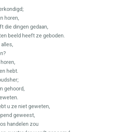
erkondigd;
n horen,
t die dingen gedaan,
ten beeld heeft ze geboden.
alles,
en?
 horen,
en hebt.
oudsher;
an gehoord,
geweten.
ebt u ze niet geweten,
eopend geweest,
oos handelen zou