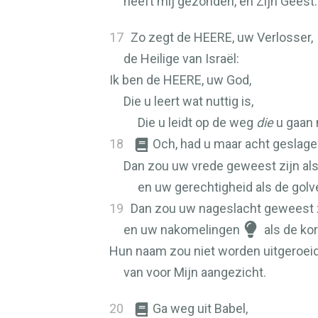
heeft mij gezonden, en Zijn Geest.
17
Zo zegt de
HEERE
, uw Verlosser,
de Heilige van Israël:
Ik ben de
HEERE
, uw God,
Die u leert wat nuttig is,
Die u leidt op de weg
die
u gaan 
18
Och, had u maar acht geslag
Dan zou uw vrede geweest zijn als 
en uw gerechtigheid als de golv
19
Dan zou uw nageslacht geweest z
en uw nakomelingen
als de kor
Hun naam zou niet worden uitgeroeid
van voor Mijn aangezicht.
20
Ga weg uit Babel,