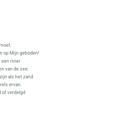
moet.
en op Mijn geboden!
een rivier
en van de zee.
ijn als het zand
rels ervan.
 of verdelgd