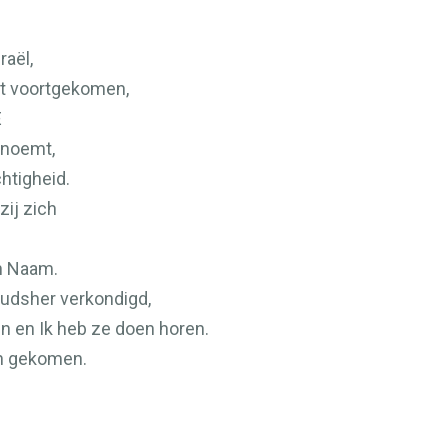
aël,
nt voortgekomen,
E
 noemt,
chtigheid.
zij zich
n Naam.
oudsher verkondigd,
n en Ik heb ze doen horen.
jn gekomen.