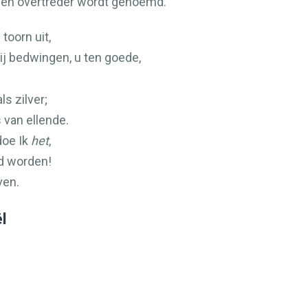
een overtreder wordt genoemd.
toorn uit,
ij bedwingen, u ten goede,
ls zilver;
 van ellende.
doe Ik
het
,
d worden!
ven.
ël