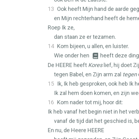
13
Ook heeft Mijn hand de aarde ge
en Mijn rechterhand heeft de hem
Roep Ik ze,
dan staan ze er tezamen.
14
Kom bijeen, u allen, en luister.
Wie onder hen
heeft deze din
De
HEERE
heeft
Kores
lief, hij doet 
tegen Babel, en Zijn arm zal
tegen
15
Ik, Ik heb gesproken, ook heb Ik
Ik zal hem doen komen, en zijn weg
16
Kom nader tot mij, hoor dit:
Ik heb vanaf het begin niet in het ve
vanaf de tijd dat het geschied is, be
En nu, de Heere
HEERE