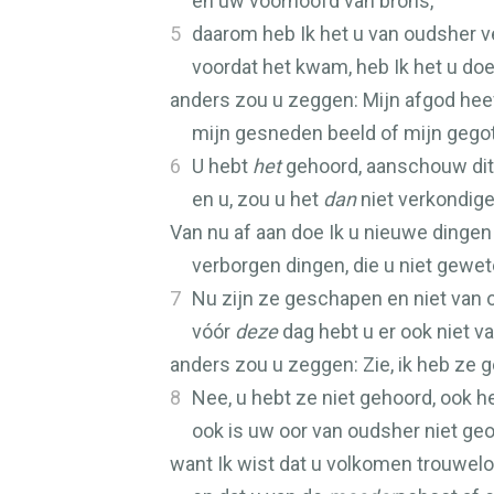
en uw voorhoofd van brons,
5
daarom heb Ik het u van oudsher v
voordat het kwam, heb Ik het u doe
anders zou u zeggen: Mijn afgod heef
mijn gesneden beeld of mijn gego
6
U hebt
het
gehoord, aanschouw dit 
en u, zou u het
dan
niet verkondig
Van nu af aan doe Ik u nieuwe dingen
verborgen dingen, die u niet gewet
7
Nu zijn ze geschapen en niet van 
vóór
deze
dag hebt u er ook niet v
anders zou u zeggen: Zie, ik heb ze 
8
Nee, u hebt ze niet gehoord, ook h
ook is uw oor van oudsher niet g
want Ik wist dat u volkomen trouwel