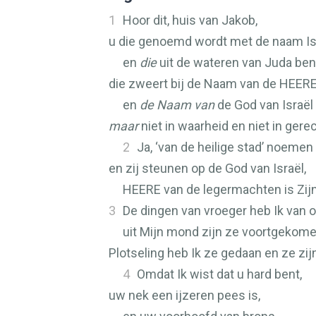
1
Hoor dit, huis van Jakob,
u die genoemd wordt met de naam Isr
en
die
uit de wateren van Juda be
die zweert bij de Naam van de
HEER
en
de Naam van
de God van Israël
maar
niet in waarheid en niet in gere
2
Ja, ‘van de heilige stad’ noemen 
en zij steunen op de God van Israël,
HEERE
van de legermachten is Zij
3
De dingen van vroeger heb Ik van 
uit Mijn mond zijn ze voortgekome
Plotseling heb Ik ze gedaan en ze zi
4
Omdat Ik wist dat u hard bent,
uw nek een ijzeren pees is,