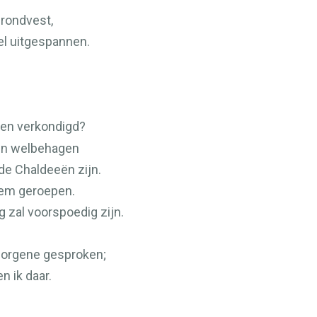
grondvest,
el uitgespannen.
gen verkondigd?
Zijn welbehagen
de Chaldeeën zijn.
 hem geroepen.
 zal voorspoedig zijn.
rborgene gesproken;
n ik daar.