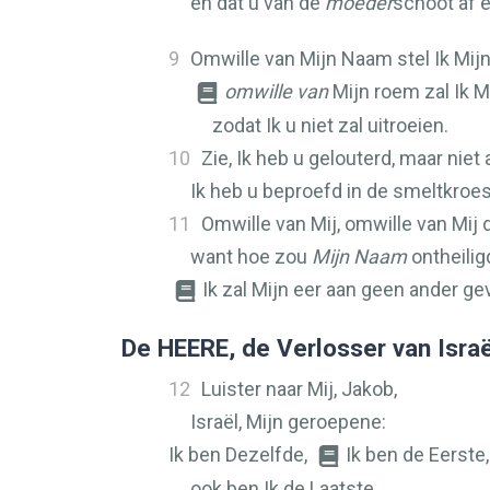
en dat u van de
moeder
schoot af 
9
Omwille van Mijn Naam stel Ik Mijn 
omwille van
Mijn roem zal Ik M
zodat Ik u niet zal uitroeien.
10
Zie, Ik heb u gelouterd, maar niet a
Ik heb u beproefd in de smeltkroes
11
Omwille van Mij, omwille van Mij 
want hoe zou
Mijn Naam
ontheilig
Ik zal Mijn eer aan geen ander ge
De
HEERE
, de Verlosser van Isra
12
Luister naar Mij, Jakob,
Israël, Mijn geroepene:
Ik ben Dezelfde,
Ik ben de Eerste,
ook ben Ik de Laatste.