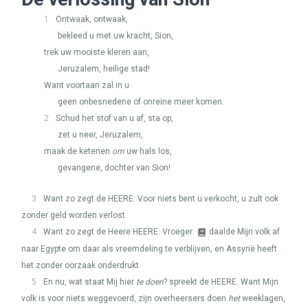
1
Ontwaak, ontwaak,
bekleed u met uw kracht, Sion,
trek uw mooiste kleren aan,
Jeruzalem, heilige stad!
Want voortaan zal in u
geen onbesnedene of onreine meer komen.
2
Schud het stof van u af, sta op,
zet u neer, Jeruzalem,
maak de ketenen
om
uw hals los,
gevangene, dochter van Sion!
3
Want zo zegt de
HEERE
: Voor niets bent u verkocht, u zult ook
zonder geld worden verlost.
4
Want zo zegt de Heere
HEERE
: Vroeger
daalde Mijn volk af
naar Egypte om daar als vreemdeling te verblijven, en Assyrië heeft
het zonder oorzaak onderdrukt.
5
En nu, wat staat Mij hier
te doen
? spreekt de
HEERE
. Want Mijn
volk is voor niets weggevoerd, zijn overheersers doen
het
weeklagen,