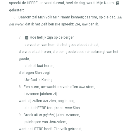
spreekt de
HEERE
, en voortdurend, heel de dag, wordt Mijn Naam
gelasterd.
6
Daarom zal Mijn volk Mijn Naam kennen; daarom, op die dag,
zal
het weten
dat Ik het Zelf ben Die spreekt: Zie,
hier
ben Ik.
7
Hoe lieflijk zijn op de bergen
de voeten van hem die het goede boodschapt,
die vrede laat horen, die een goede boodschap brengt van het
goede,
die heil laat horen,
die tegen Sion zegt:
Uw God is Koning.
8
Een stem, uw wachters verheffen
hun
stem,
tezamen juichen zij,
want zij zullen
het
zien, oog in oog,
als de
HEERE
terugkeert
naar
Sion.
9
Breek uit
in gejubel
, juich tezamen,
puinhopen van Jeruzalem,
want de
HEERE
heeft Zijn volk getroost,