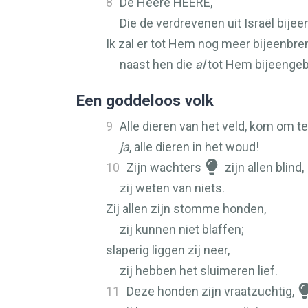
8
De Heere
HEERE
,
Die de verdrevenen uit Israël bijee
Ik zal er tot Hem nog meer bijeenbre
naast hen die
al
tot Hem bijeengebr
Een goddeloos volk
9
Alle dieren van het veld, kom om te
ja
, alle dieren in het woud!
10
Zijn wachters
zijn allen blind,
zij weten van niets.
Zij allen zijn stomme honden,
zij kunnen niet blaffen;
slaperig liggen zij neer,
zij hebben het sluimeren lief.
11
Deze honden zijn vraatzuchtig,