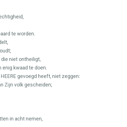
echtigheid,
aard te worden.
elt,
oudt;
die niet ontheiligt,
m enig kwaad te doen.
e
HEERE
gevoegd heeft, niet zeggen:
an Zijn volk gescheiden;
tten in acht nemen,