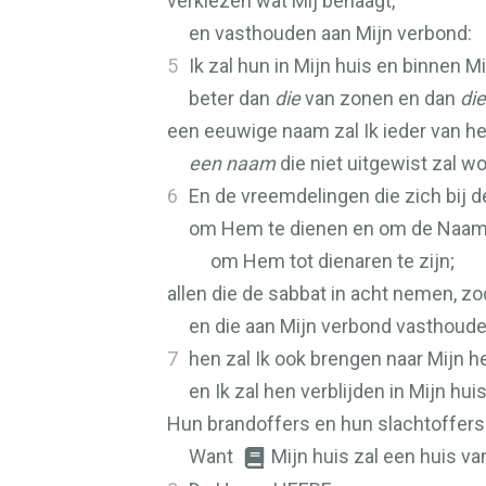
verkiezen wat Mij behaagt,
en vasthouden aan Mijn verbond:
5
Ik zal hun in Mijn huis en binnen 
beter dan
die
van zonen en dan
die
een eeuwige naam zal Ik ieder van h
een naam
die niet uitgewist zal w
6
En de vreemdelingen die zich bij 
om Hem te dienen en om de Naam
om Hem tot dienaren te zijn;
allen die de sabbat in acht nemen, zod
en die aan Mijn verbond vasthoude
7
hen zal Ik ook brengen naar Mijn he
en Ik zal hen verblijden in Mijn hui
Hun brandoffers en hun slachtoffers z
Want
Mijn huis zal een huis v