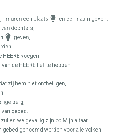
Mijn muren een plaats
en een naam geven,
van dochters;
en
geven,
orden.
de
HEERE
voegen
 van de
HEERE
lief te hebben,
at zij hem niet ontheiligen,
n:
ilige berg,
s van gebed.
ullen welgevallig zijn op Mijn altaar.
an gebed genoemd worden voor alle volken.