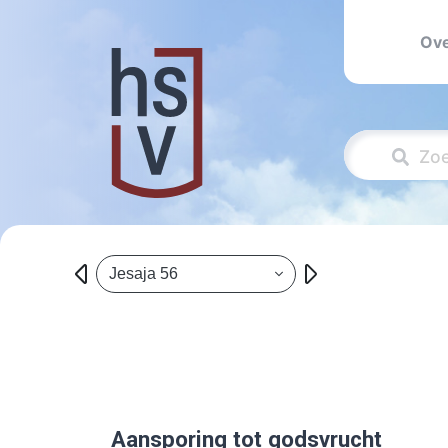
Ove
Jesaja 56
Aansporing tot godsvrucht