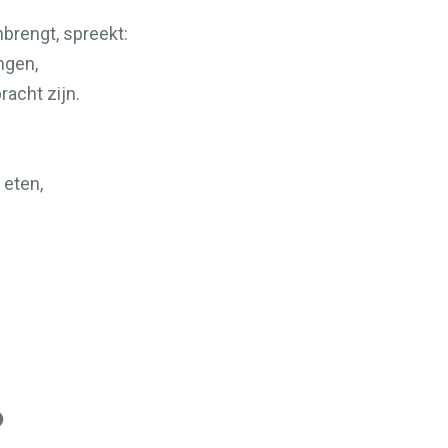
nbrengt, spreekt:
ngen,
acht zijn.
 eten,