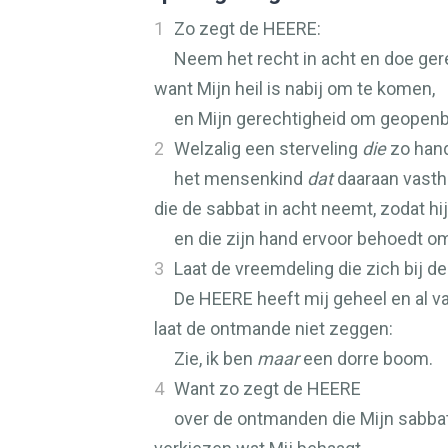
1
Zo zegt de
HEERE
:
Neem het recht in acht en doe ger
want Mijn heil is nabij om te komen,
en Mijn gerechtigheid om geopenb
2
Welzalig een sterveling
die
zo hand
het mensenkind
dat
daaraan vasth
die de sabbat in acht neemt, zodat hij 
en die zijn hand ervoor behoedt o
3
Laat de vreemdeling die zich bij d
De
HEERE
heeft mij geheel en al v
laat de ontmande niet zeggen:
Zie, ik ben
maar
een dorre boom.
4
Want zo zegt de
HEERE
over de ontmanden die Mijn sabba