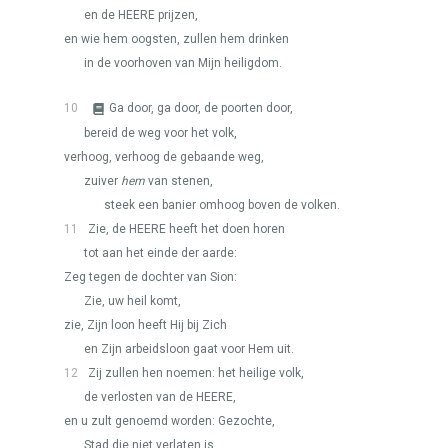
en de
HEERE
prijzen,
en wie hem oogsten, zullen hem drinken
in de voorhoven van Mijn heiligdom.
10
Ga door, ga door, de poorten door,
bereid de weg voor het volk,
verhoog, verhoog de gebaande weg,
zuiver
hem
van stenen,
steek een banier omhoog boven de volken.
11
Zie, de
HEERE
heeft het doen horen
tot aan het einde der aarde:
Zeg tegen de dochter van Sion:
Zie, uw heil komt,
zie, Zijn loon heeft Hij bij Zich
en Zijn arbeidsloon gaat voor Hem uit.
12
Zij zullen hen noemen: het heilige volk,
de verlosten van de
HEERE
,
en u zult genoemd worden: Gezochte,
Stad die niet verlaten is.