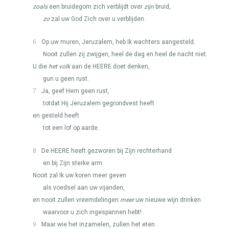
zoals
een bruidegom zich verblijdt over
zijn
bruid,
zo
zal uw God Zich over u verblijden.
6
Op uw muren, Jeruzalem, heb Ik wachters aangesteld.
Nooit zullen zij zwijgen, heel de dag en heel de nacht niet.
U die
het volk
aan de
HEERE
doet denken,
gun u geen rust.
7
Ja, geef Hem geen rust,
totdat Hij Jeruzalem gegrondvest heeft
en gesteld heeft
tot een lof op aarde.
8
De
HEERE
heeft gezworen bij Zijn rechterhand
en bij Zijn sterke arm:
Nooit zal Ik uw koren meer geven
als voedsel aan uw vijanden,
en nooit zullen vreemdelingen
meer
uw nieuwe wijn drinken
waarvoor u zich ingespannen hebt!
9
Maar wie het inzamelen, zullen het eten