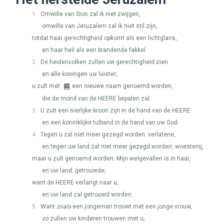
1
Omwille van Sion zal ik niet zwijgen,
omwille van Jeruzalem zal ik niet stil zijn,
totdat haar gerechtigheid opkomt als een lichtglans,
en haar heil als een brandende fakkel.
2
De heidenvolken zullen uw gerechtigheid zien
en alle koningen uw luister;
u zult met
een nieuwe naam genoemd worden,
die de mond van de
HEERE
bepalen zal.
3
U zult een sierlijke kroon zijn in de hand van de
HEERE
en een koninklijke tulband in de hand van uw God.
4
Tegen u zal niet meer gezegd worden: verlatene,
en tegen uw land zal niet meer gezegd worden: woestenij,
maar u zult genoemd worden: Mijn welgevallen is in haar,
en uw land: getrouwde;
want de
HEERE
verlangt naar u,
en uw land zal getrouwd worden.
5
Want
zoals
een jongeman trouwt met een jonge vrouw,
zo
zullen uw kinderen trouwen met u;