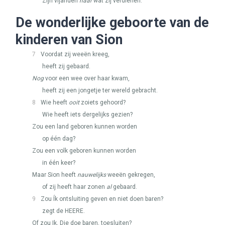
Zijn vijanden
naar
wat zij verdienen.
De wonderlijke geboorte van de
kinderen van Sion
7
Voordat zij weeën kreeg,
heeft zij gebaard.
Nog
voor een wee over haar kwam,
heeft zij een jongetje ter wereld gebracht.
8
Wie heeft
ooit
zoiets gehoord?
Wie heeft iets dergelijks gezien?
Zou een land geboren kunnen worden
op één dag?
Zou een volk geboren kunnen worden
in één keer?
Maar Sion heeft
nauwelijks
weeën gekregen,
of zij heeft haar zonen
al
gebaard.
9
Zou Ík ontsluiting geven en niet doen baren?
zegt de
HEERE
.
Of zou Ik, Die doe baren, toesluiten?