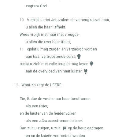
zegt uw God.
10
Verblijd u met Jeruzalem en verheug u over haar,
u allen die haar liefhebt.
Wees vrolijk met haar met vreugde,
u allen die over haar treurt,
11
opdat u mag zuigen en verzadigd worden
aan haar vertroostende borst,
opdat u zich met volle teugen mag laven
aan de overvloed van haar luister.
12
Want zo zegt de
HEERE
:
Zie, Ik doe de vrede naar haar toestromen
als een rivier,
en de luister van de heidenvolken
als een
alles
overstromende beek.
Dan zult u zuigen, u zult
op de heup gedragen
en op de knieën vertroeteld worden.