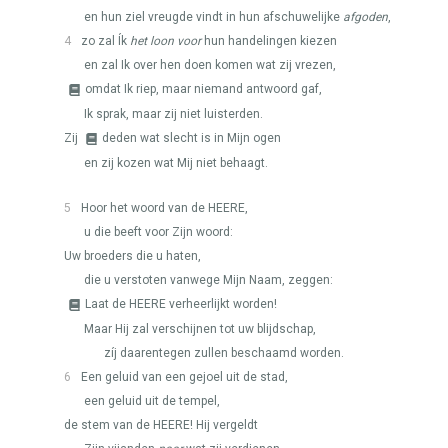
en hun ziel vreugde vindt in hun afschuwelijke
afgoden
,
4
zo zal Ík
het loon voor
hun handelingen kiezen
en zal Ik over hen doen komen wat zij vrezen,
omdat Ik riep, maar niemand antwoord gaf,
Ik sprak, maar zij niet luisterden.
Zij
deden wat slecht is in Mijn ogen
en zij kozen wat Mij niet behaagt.
5
Hoor het woord van de
HEERE
,
u die beeft voor Zijn woord:
Uw broeders die u haten,
die u verstoten vanwege Mijn Naam, zeggen:
Laat de
HEERE
verheerlijkt worden!
Maar Hij zal verschijnen tot uw blijdschap,
zíj daarentegen zullen beschaamd worden.
6
Een geluid van een gejoel uit de stad,
een geluid uit de tempel,
de stem van de
HEERE
! Hij vergeldt