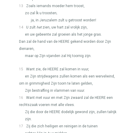
13
Zoals iemands moeder hem troost,
zo zal Ík u troosten;
ja, in Jeruzalem zult u getroost worden!
14
U zult
het
zien, uw hart zal vrolijk zijn,
en uw gebeente zal groeien als het jonge gras.
Dan zal de hand van de
HEERE
gekend worden door Zijn
dienaren,
maar op Zijn vijanden zal Hij toornig zijn.
15
Want zie, de
HEERE
zal komen in vuur,
en Zijn strijdwagens zullen komen als een wervelwind,
om in grimmigheid Zijn toorn te laten gelden,
Zijn bestraffing in vlammen van vuur.
16
Want met vuur en met Zijn zwaard zal de
HEERE
een
rechtszaak voeren met alle vlees.
Zij die door de
HEERE
dodelijk gewond zijn, zullen talrijk
zijn.
17
Zij die zich heiligen en reinigen in de tuinen