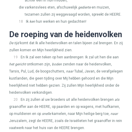
achter één in
hun
midden,
die varkensvlees eten, afschuwelijk
gedierte
en muizen,
tezamen zullen zij weggevaagd worden, spreekt de
HEERE
.
18
Ik
ken
hun werken en hun gedachten!
De roeping van de heidenvolken
De tijd
komt dat Ik alle heidenvolken en talen bijeen zal brengen. En zij
zullen komen en Mijn heerlijkheid zien.
19
En Ik zal een teken op hen aanbrengen: Ik zal uit hen die aan
het gericht
ontkomen zijn,
boden
zenden naar de heidenvolken,
Tarsis, Pul, Lud, de boogschutters,
naar
Tubal, Javan, de verafgelegen
kustlanden, die geen tijding over Mij hebben gehoord en die Mijn
heerlijkheid niet hebben gezien. Zij zullen Mijn heerlijkheid onder de
heidenvolken verkondigen.
20
En zij zullen al uw broeders uit alle heidenvolken brengen
als
graanoffer aan de
HEERE
, op paarden en op wagens, met huifkarren,
op muildieren en op
snelle
kamelen, naar Mijn heilige berg toe,
naar
Jeruzalem, zegt de
HEERE
, zoals de Israëlieten het graanoffer in rein
vaatwerk naar het huis van de
HEERE
brengen.