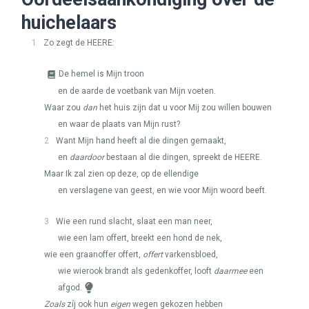
huichelaars
1
Zo zegt de
HEERE
:
De hemel is Mijn troon
en de aarde de voetbank van Mijn voeten.
Waar zou
dan
het huis zijn dat u voor Mij zou willen bouwen
en waar de plaats van Mijn rust?
2
Want Mijn hand heeft al die dingen gemaakt,
en
daardoor
bestaan al die dingen, spreekt de
HEERE
.
Maar Ik zal zien op deze, op de ellendige
en verslagene van geest, en wie voor Mijn woord beeft.
3
Wie een rund slacht, slaat een man neer,
wie een lam offert, breekt een hond de nek,
wie een graanoffer offert,
offert
varkensbloed,
wie wierook brandt als gedenkoffer, looft
daarmee
een
afgod.
Zoals
zíj ook hun
eigen
wegen gekozen hebben