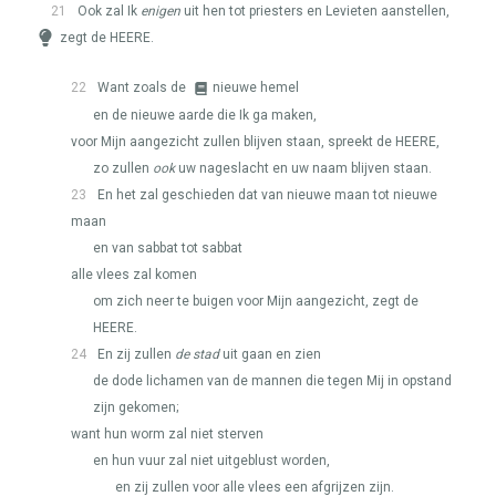
21
Ook zal Ik
enigen
uit hen tot priesters en Levieten aanstellen,
zegt de
HEERE
.
22
Want zoals de
nieuwe hemel
en de nieuwe aarde die Ik ga maken,
voor Mijn aangezicht zullen blijven staan, spreekt de
HEERE
,
zo zullen
ook
uw nageslacht en uw naam blijven staan.
23
En het zal geschieden dat van nieuwe maan tot nieuwe
maan
en van sabbat tot sabbat
alle vlees zal komen
om zich neer te buigen voor Mijn aangezicht, zegt de
HEERE
.
24
En zij zullen
de stad
uit gaan en zien
de dode lichamen van de mannen die tegen Mij in opstand
zijn gekomen;
want hun worm zal niet sterven
en hun vuur zal niet uitgeblust worden,
en zij zullen voor alle vlees een afgrijzen zijn.