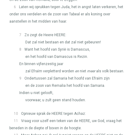
6
Laten wij oprukken tegen Juda, het in angst laten verkeren, het
onder ons verdelen en de zoon van Tabeal er als koning over
aanstellen in het midden van haar.
7
Zo zegt de Heere
HEERE
:
Dat zal niet bestaan en dat zal niet gebeuren!
8
Want het hoofd van Syrië is Damascus,
en het hoofd van Damascus is Rezin.
En binnen vijfenzestig jaar
zal Efraïm verpletterd worden
en
niet
meer
als volk bestaan.
9
Ondertussen zal Samaria het hoofd van Efraïm zijn
en de zoon van Remalia het hoofd van Samaria.
Indien u niet gelooft,
voorwaar, u zult geen stand houden.
10
Opnieuw sprak de
HEERE
tegen Achaz:
11
Vraag voor uzelf een teken van de
HEERE
, uw God, vraag het
beneden in de diepte of boven in de hoogte.