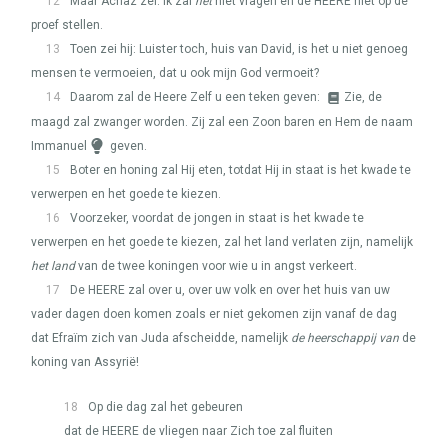
12
Maar Achaz zei: Ik zal
het
niet vragen en de
HEERE
niet op de
proef stellen.
13
Toen zei hij: Luister toch, huis van David, is het u niet genoeg
mensen te vermoeien, dat u ook mijn God vermoeit?
14
Daarom zal de Heere Zelf u een teken geven:
Zie, de
maagd zal zwanger worden. Zij zal een Zoon baren en Hem de naam
Immanuel
geven.
15
Boter en honing zal Hij eten, totdat Hij in staat is het kwade te
verwerpen en het goede te kiezen.
16
Voorzeker, voordat de jongen in staat is het kwade te
verwerpen en het goede te kiezen, zal het land verlaten zijn, namelijk
het land
van de twee koningen voor wie u in angst verkeert.
17
De
HEERE
zal over u, over uw volk en over het huis van uw
vader dagen doen komen zoals er niet gekomen zijn vanaf de dag
dat Efraïm zich van Juda afscheidde, namelijk
de heerschappij van
de
koning van Assyrië!
18
Op die dag zal het gebeuren
dat de
HEERE
de vliegen naar Zich toe zal fluiten