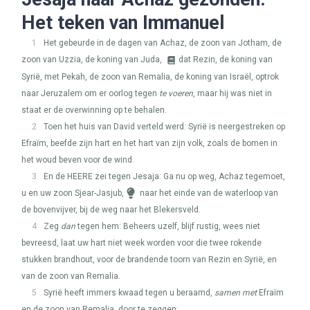
Het teken van Immanuel
1
Het gebeurde in de dagen van Achaz, de zoon van Jotham, de
zoon van Uzzia, de koning van Juda,
dat Rezin, de koning van
Syrië, met Pekah, de zoon van Remalia, de koning van Israël, optrok
naar Jeruzalem om er oorlog tegen
te voeren
, maar hij was niet in
staat er de overwinning op te behalen.
2
Toen het huis van David verteld werd: Syrië is neergestreken op
Efraïm, beefde zijn hart en het hart van zijn volk, zoals de bomen in
het woud beven voor de wind.
3
En de
HEERE
zei tegen Jesaja: Ga nu op weg, Achaz tegemoet,
u en uw zoon Sjear-Jasjub,
naar het einde van de waterloop van
de bovenvijver, bij de weg naar het Blekersveld.
4
Zeg
dan
tegen hem: Beheers uzelf, blijf rustig, wees niet
bevreesd, laat uw hart niet week worden voor die twee rokende
stukken brandhout, voor de brandende toorn van Rezin en Syrië, en
van de zoon van Remalia.
5
Syrië heeft immers kwaad tegen u beraamd,
samen met
Efraïm
en de zoon van Remalia, door te zeggen: