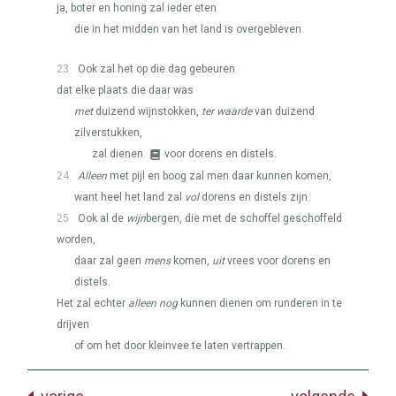
ja, boter en honing zal ieder eten
die in het midden van het land is overgebleven.
23
Ook zal het op die dag gebeuren
dat elke plaats die daar was
met
duizend wijnstokken,
ter waarde
van duizend
zilverstukken,
zal dienen
voor dorens en distels.
24
Alleen
met pijl en boog zal men daar kunnen komen,
want heel het land zal
vol
dorens en distels zijn.
25
Ook al de
wijn
bergen, die met de schoffel geschoffeld
worden,
daar zal geen
mens
komen,
uit
vrees voor dorens en
distels.
Het zal echter
alleen nog
kunnen dienen om runderen in te
drijven
of om het door kleinvee te laten vertrappen.