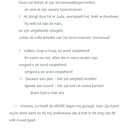
Deze zal buiten al zijn stroom
beddingen
treden,
en over al zijn oevers heenstromen.
8
Hij dringt door tot in Juda, overspoelt het, trekt
er
doorheen,
hij reikt tot aan de hals,
en zijn uitgebreide vleugels
zullen de volle breedte van Uw land innemen, Immanuel!
9
Volken, loop te hoop, en word verpletterd!
En neem ter ore, allen die in verre landen zijn,
omgord u en word verpletterd;
omgord u en word verpletterd!
10
Beraam een plan – het zal verijdeld worden!
Spreek een woord – het zal niet tot stand komen!
Want God is met ons.
11
Immers, zo heeft de
HEERE
tegen mij gezegd, toen
Zijn
hand
mij
te sterk werd en Hij mij onderwees
dat ik
niet in de weg van dit
volk
moest
gaan: