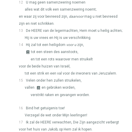
12
U mag geen samenzwering noemen
alles wat dit volk een samenzwering noemt;
en waar zij voor bevreesd zijn,
daarvoor
mag u niet bevreesd
zijn en niet schrikken.
13
De
HEERE
van de legermachten, Hem moet u heilig achten;
Hij is uw vrees en Hij is uw verschrikking.
14
Hij zal tot een heiligdom
voor u
zijn,
tot een steen des aanstoots,
en tot een rots waarover men struikelt
voor de beide huizen van Israël,
tot een strik en een val voor de inwoners van Jeruzalem.
15
Velen onder hen zullen struikelen,
vallen
en gebroken worden,
verstrikt raken en gevangen worden.
16
Bind het getuigenis toe!
Verzegel de wet onder Mijn leerlingen!
17
Ik zal de
HEERE
verwachten, Die Zijn aangezicht verbergt
voor het huis van Jakob; op Hem zal ik hopen.