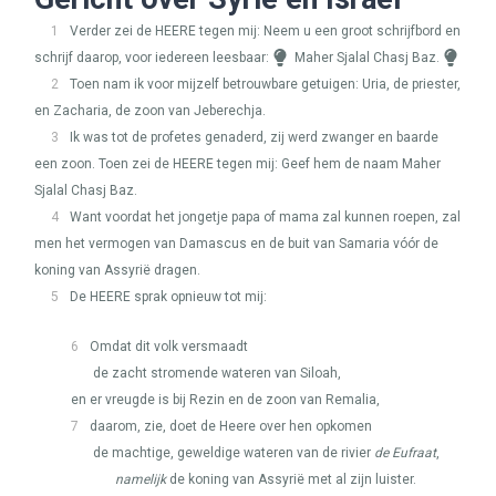
1
Verder zei de
HEERE
tegen mij: Neem u een groot schrijfbord en
schrijf daarop, voor iedereen leesbaar:
Maher Sjalal Chasj Baz.
2
Toen nam ik voor mijzelf betrouwbare getuigen: Uria, de priester,
en Zacharia, de zoon van Jeberechja.
3
Ik was tot de profetes genaderd, zij werd zwanger en baarde
een zoon. Toen zei de
HEERE
tegen mij: Geef hem de naam Maher
Sjalal Chasj Baz.
4
Want voordat het jongetje papa of mama zal kunnen roepen, zal
men het vermogen van Damascus en de buit van Samaria vóór de
koning van Assyrië dragen.
5
De
HEERE
sprak opnieuw tot mij:
6
Omdat dit volk versmaadt
de zacht stromende wateren van Siloah,
en er vreugde is bij Rezin en de zoon van Remalia,
7
daarom, zie, doet de Heere over hen opkomen
de machtige, geweldige wateren van de rivier
de Eufraat
,
namelijk
de koning van Assyrië met al zijn luister.