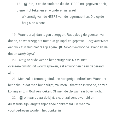
18
Zie, ik en de kinderen die de
HEERE
mij gegeven heeft,
dienen tot tekenen en wonderen in Israël,
afkomstig van de
HEERE
van de legermachten, Die op de
berg Sion woont.
19
Wanneer zij dan tegen u zeggen: Raadpleeg de geesten van
doden, en waarzeggers met hun gelispel en geprevel –
zeg dan:
Moet
een volk zijn God niet raadplegen?
Moet men
voor de levenden de
doden
raadplegen
?
20
Terug
naar de wet en het getuigenis! Als zij niet
overeenkomstig dit woord spreken, zal er voor hen geen dageraad
zijn.
21
Men zal er terneergedrukt en hongerig rondtrekken. Wanneer
het gebeurt dat men hongerlijdt, zal men uitbarsten in woede, en zijn
koning en zijn God vervloeken. Of men de blik
nu
naar boven richt,
22
of naar de aarde kijkt, zie, er zal benauwdheid en
duisternis zijn, angstaanjagende donkerheid. En men zal
voortgedreven worden, het donker in.