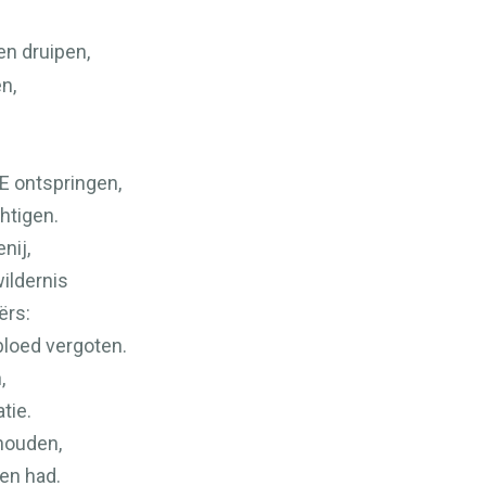
en druipen,
n,
E
ontspringen,
htigen.
nij,
ildernis
ërs:
bloed vergoten.
,
tie.
 houden,
en had.