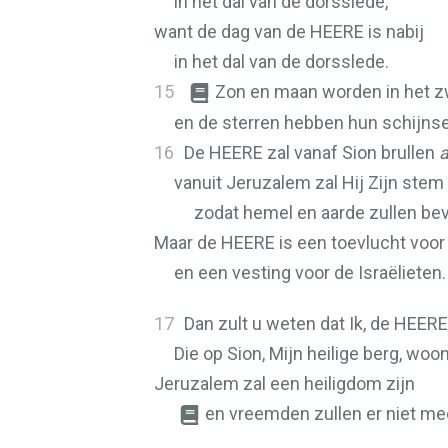
in het dal van de dorsslede,
want de dag van de
HEERE
is nabij
in het dal van de dorsslede.
15
Zon en maan worden in het z
en de sterren hebben hun schijnse
16
De
HEERE
zal vanaf Sion brullen
a
vanuit Jeruzalem zal Hij Zijn stem 
zodat hemel en aarde zullen be
Maar de
HEERE
is een toevlucht voor 
en een vesting voor de Israëlieten.
17
Dan zult u weten dat Ik, de
HEERE
Die op Sion, Mijn heilige berg, woon
Jeruzalem zal een heiligdom zijn
en vreemden zullen er niet me