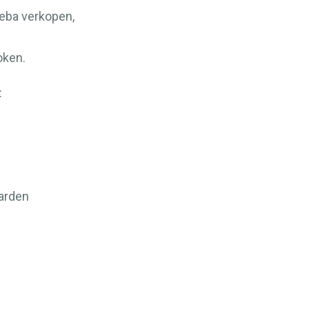
jeba verkopen,
ken.
:
arden