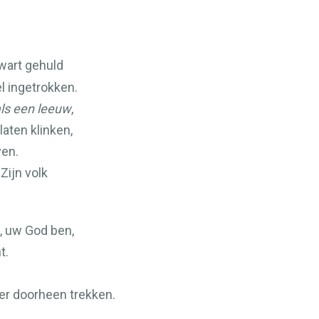
wart gehuld
l ingetrokken.
ls een leeuw
,
laten klinken,
ven.
Zijn volk
, uw God ben,
t.
er doorheen trekken.