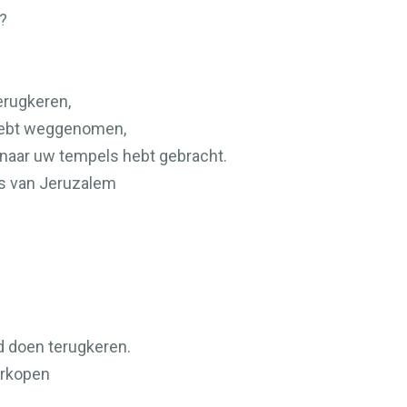
?
erugkeren,
 hebt weggenomen,
 naar uw tempels hebt gebracht.
s van Jeruzalem
d doen terugkeren.
erkopen