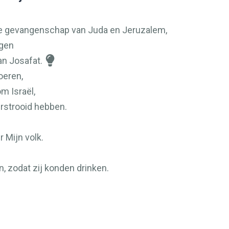
 de gevangenschap van Juda en Jeruzalem,
ngen
an Josafat.
oeren,
m Israël,
erstrooid hebben.
.
 Mijn volk.
n, zodat zij konden drinken.