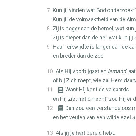
7
Kun jij vinden wat God onderzoekt
Kun jij de volmaaktheid van de Al
8
Zij is hoger dan de hemel, wat kun 
Zij is dieper dan de hel, wat kun jij
9
Haar reikwijdte is langer dan de aa
en breder dan de zee.
10
Als Hij voorbijgaat en
iemand
laat
of bij Zich roept, wie zal Hem daa
11
Want Híj kent de valsaards
en Hij ziet het onrecht; zou Hij er 
12
Dan zou een verstandeloos m
en het veulen van een wilde ezel
a
13
Als jíj je hart bereid hebt,