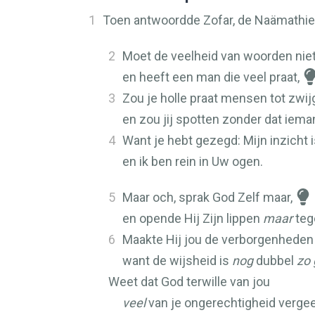
1
Toen antwoordde Zofar, de Naämathiet,
2
Moet de veelheid van woorden nie
en heeft een man die veel praat,
3
Zou je holle praat mensen tot zwi
en zou jij spotten zonder dat iem
4
Want je hebt gezegd: Mijn inzicht i
en ik ben rein in Uw ogen.
5
Maar och, sprak God Zelf maar,
en opende Hij Zijn lippen
maar
teg
6
Maakte Hij jou de verborgenheden
want de wijsheid is
nog
dubbel
zo 
Weet dat God terwille van jou
veel
van je ongerechtigheid vergee