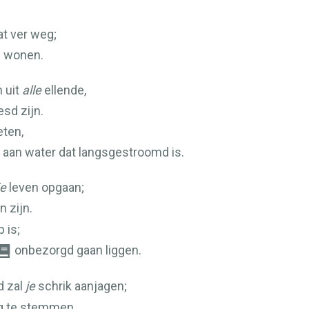
at ver weg;
en wonen.
n uit
alle
ellende,
sd zijn.
eten,
 aan water dat langsgestroomd is.
je
leven opgaan;
 zijn.
 is;
onbezorgd gaan liggen.
d zal
je
schrik aanjagen;
g te stemmen.