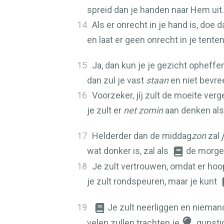
spreid dan je handen naar Hem uit.
14
Als er onrecht in je hand is, doe d
en laat er geen onrecht in je tent
15
Ja, dan kun je je gezicht opheffe
dan zul je vast
staan
en niet bevree
16
Voorzeker, jíj zult de moeite verg
je zult er
net zomin
aan denken als
17
Helderder dan de middag
zon
zal
wat donker is, zal als
de morgen
18
Je zult vertrouwen, omdat er hoop
je zult rondspeuren, maar je kunt
19
Je zult neerliggen en nieman
velen zullen trachten je
gunsti