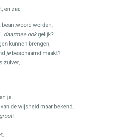
 en zei:
t beantwoord worden,
daarmee ook
gelijk?
jgen kunnen brengen,
and
je
beschaamd maakt?
s zuiver,
en je.
 van de wijsheid maar bekend,
groot
!
t.