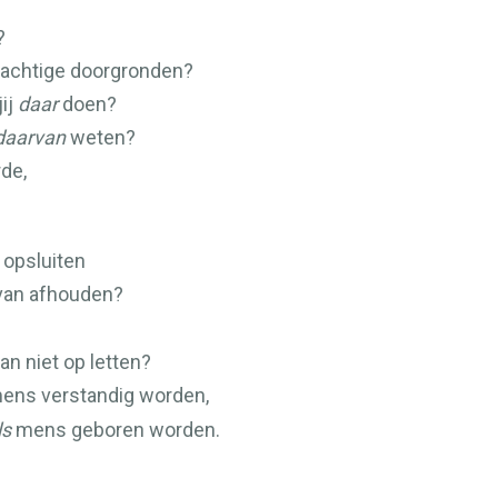
?
machtige doorgronden?
jij
daar
doen?
daarvan
weten?
rde,
 opsluiten
rvan afhouden?
dan niet op letten?
ens verstandig worden,
ls
mens geboren worden.