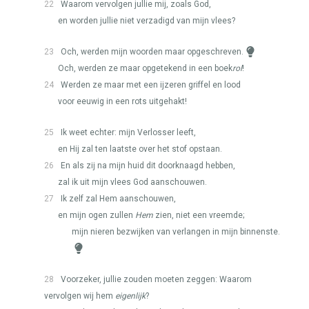
22
Waarom vervolgen jullie mij, zoals God,
en worden jullie niet verzadigd van mijn vlees?
23
Och, werden mijn woorden maar opgeschreven.
Och, werden ze maar opgetekend in een boek
rol
!
24
Werden ze maar met een ijzeren griffel en lood
voor eeuwig in een rots uitgehakt!
25
Ik weet echter: mijn Verlosser leeft,
en Hij zal ten laatste over het stof opstaan.
26
En als zij na mijn huid dit doorknaagd hebben,
zal ik uit mijn vlees God aanschouwen.
27
Ik zelf zal Hem aanschouwen,
en mijn ogen zullen
Hem
zien, niet een vreemde;
mijn nieren bezwijken van verlangen in mijn binnenste.
28
Voorzeker, jullie zouden moeten zeggen: Waarom
vervolgen wij hem
eigenlijk
?