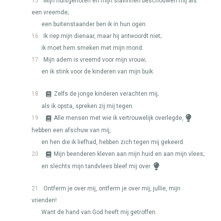
15
Mijn huisgenoten en mijn slavinnen beschouwen mij als
een vreemde;
een buitenstaander ben ik in hun ogen.
16
Ik riep mijn dienaar, maar hij antwoordt niet;
ik moet hem smeken met mijn mond.
17
Mijn adem is vreemd voor mijn vrouw;
en ik stink voor de kinderen van mijn buik.
18
Zelfs de jonge kinderen verachten mij;
als ik opsta, spreken zij mij tegen.
19
Alle mensen met wie ik vertrouwelijk overlegde,
hebben een afschuw van mij,
en hen die ik liefhad, hebben zich tegen mij gekeerd.
20
Mijn beenderen kleven aan mijn huid en aan mijn vlees;
en slechts mijn tandvlees bleef mij over.
21
Ontferm je over mij, ontferm je over mij, jullie, mijn
vrienden!
Want de hand van God heeft mij getroffen.