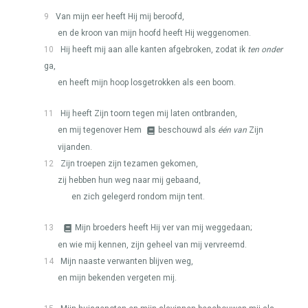
9
Van mijn eer heeft Hij mij beroofd,
en de kroon van mijn hoofd heeft Hij weggenomen.
10
Hij heeft mij aan alle kanten afgebroken, zodat ik
ten onder
ga,
en heeft mijn hoop losgetrokken als een boom.
11
Hij heeft Zijn toorn tegen mij laten ontbranden,
en mij tegenover Hem
beschouwd als
één van
Zijn
vijanden.
12
Zijn troepen zijn tezamen gekomen,
zij hebben hun weg naar mij gebaand,
en zich gelegerd rondom mijn tent.
13
Mijn broeders heeft Hij ver van mij weggedaan;
en wie mij kennen, zijn geheel van mij vervreemd.
14
Mijn naaste verwanten blijven weg,
en mijn bekenden vergeten mij.