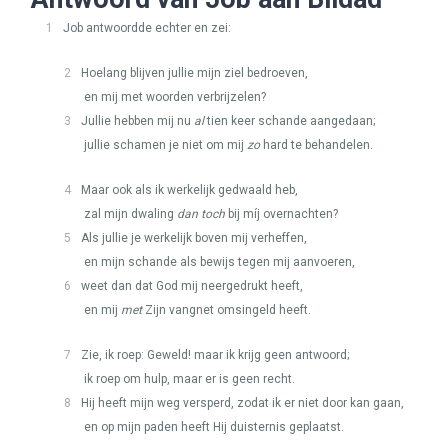
1
Job antwoordde echter en zei:
2
Hoelang blijven jullie mijn ziel bedroeven,
en mij met woorden verbrijzelen?
3
Jullie hebben mij nu
al
tien keer schande aangedaan;
jullie schamen je niet om mij
zo
hard te behandelen.
4
Maar ook als ik werkelijk gedwaald heb,
zal mijn dwaling
dan toch
bij míj overnachten?
5
Als jullie je werkelijk boven mij verheffen,
en mijn schande als bewijs tegen mij aanvoeren,
6
weet dan dat God mij neergedrukt heeft,
en mij
met
Zijn vangnet omsingeld heeft.
7
Zie, ik roep: Geweld! maar ik krijg geen antwoord;
ik roep om hulp, maar er is geen recht.
8
Hij heeft mijn weg versperd, zodat ik er niet door kan gaan,
en op mijn paden heeft Hij duisternis geplaatst.