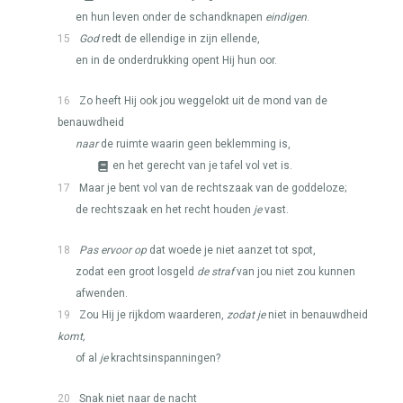
en hun leven onder de schandknapen
eindigen
.
15
God
redt de ellendige in zijn ellende,
en in de onderdrukking opent Hij hun oor.
16
Zo heeft Hij ook jou weggelokt uit de mond van de
benauwdheid
naar
de ruimte waarin geen beklemming is,
en het gerecht van je tafel vol vet is.
17
Maar je bent vol van de rechtszaak van de goddeloze;
de rechtszaak en het recht houden
je
vast.
18
Pas ervoor op
dat woede je niet aanzet tot spot,
zodat een groot losgeld
de straf
van jou niet zou kunnen
afwenden.
19
Zou Hij je rijkdom waarderen,
zodat je
niet in benauwdheid
komt,
of al
je
krachtsinspanningen?
20
Snak niet naar de nacht