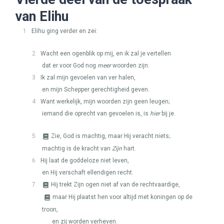
van Elihu
1
Elihu ging verder en zei:
2
Wacht een ogenblik op mij, en ik zal je vertellen
dat er voor God nog
meer
woorden zijn.
3
Ik zal mijn gevoelen van ver halen,
en mijn Schepper gerechtigheid geven.
4
Want werkelijk, mijn woorden zijn geen leugen;
iemand die oprecht van gevoelen is, is
hier
bij je.
5
Zie, God is machtig, maar Hij veracht niets;
machtig is de kracht van
Zijn
hart.
6
Hij laat de goddeloze niet leven,
en Hij verschaft ellendigen recht.
7
Hij trekt Zijn ogen niet af van de rechtvaardige,
maar Hij plaatst hen voor altijd met koningen op de
troon,
en zij worden verheven.