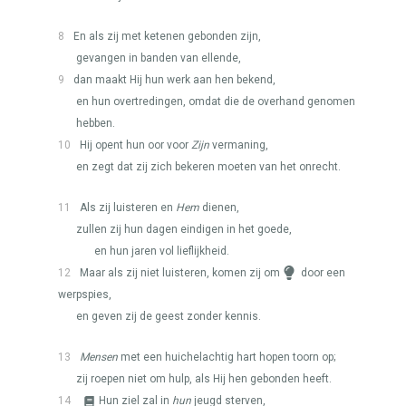
8
En als zij met ketenen gebonden zijn,
gevangen in banden van ellende,
9
dan maakt Hij hun werk aan hen bekend,
en hun overtredingen, omdat die de overhand genomen
hebben.
10
Hij opent hun oor voor
Zijn
vermaning,
en zegt dat zij zich bekeren moeten van het onrecht.
11
Als zij luisteren en
Hem
dienen,
zullen zij hun dagen eindigen in het goede,
en hun jaren vol lieflijkheid.
12
Maar als zij niet luisteren, komen zij om
door een
werpspies,
en geven zij de geest zonder kennis.
13
Mensen
met een huichelachtig hart hopen toorn op;
zij roepen niet om hulp, als Hij hen gebonden heeft.
14
Hun ziel zal in
hun
jeugd sterven,