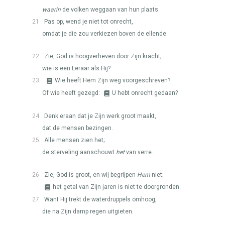
waarin
de volken weggaan van hun plaats.
21
Pas op, wend je niet tot onrecht,
omdat je die zou verkiezen boven de ellende.
22
Zie, God is hoogverheven door Zijn kracht;
wie is een Leraar als Hij?
23
Wie heeft Hem Zijn weg voorgeschreven?
Of wie heeft gezegd:
U hebt onrecht gedaan?
24
Denk eraan dat je Zijn werk groot maakt,
dat de mensen bezingen.
25
Alle mensen zien het;
de sterveling aanschouwt
het
van verre.
26
Zie, God is groot, en wij begrijpen
Hem
niet;
het getal van Zijn jaren is niet te doorgronden.
27
Want Hij trekt de waterdruppels omhoog,
die na Zijn damp regen uitgieten.