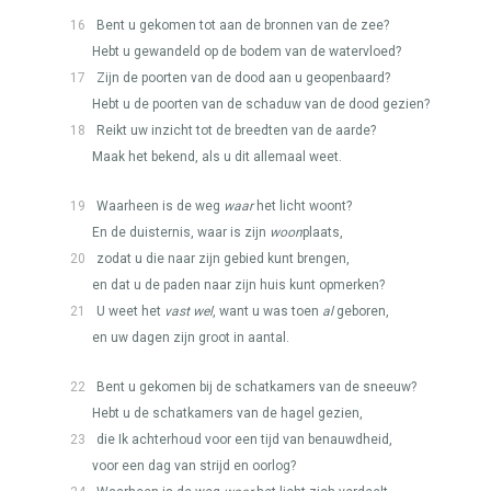
16
Bent u gekomen tot aan de bronnen van de zee?
Hebt u gewandeld op de bodem van de watervloed?
17
Zijn de poorten van de dood aan u geopenbaard?
Hebt u de poorten van de schaduw van de dood gezien?
18
Reikt uw inzicht tot de breedten van de aarde?
Maak het bekend, als u dit allemaal weet.
19
Waarheen is de weg
waar
het licht woont?
En de duisternis, waar is zijn
woon
plaats,
20
zodat u die naar zijn gebied kunt brengen,
en dat u de paden naar zijn huis kunt opmerken?
21
U weet het
vast wel
, want u was toen
al
geboren,
en uw dagen zijn groot in aantal.
22
Bent u gekomen bij de schatkamers van de sneeuw?
Hebt u de schatkamers van de hagel gezien,
23
die Ik achterhoud voor een tijd van benauwdheid,
voor een dag van strijd en oorlog?