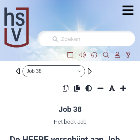
Job 38
Job 38
Het boek Job
De
HEERE
verschijnt aan Job