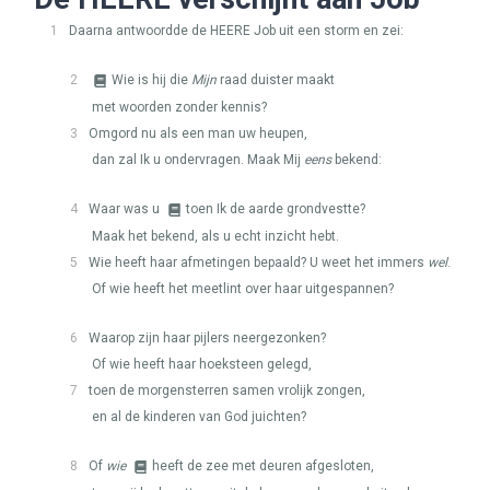
1
Daarna antwoordde de
HEERE
Job uit een storm en zei:
2
Wie is hij die
Mijn
raad duister maakt
met woorden zonder kennis?
3
Omgord nu als een man uw heupen,
dan zal Ik u ondervragen. Maak Mij
eens
bekend:
4
Waar was u
toen Ik de aarde grondvestte?
Maak het bekend, als u echt inzicht hebt.
5
Wie heeft haar afmetingen bepaald? U weet het immers
wel
.
Of wie heeft het meetlint over haar uitgespannen?
6
Waarop zijn haar pijlers neergezonken?
Of wie heeft haar hoeksteen gelegd,
7
toen de morgensterren samen vrolijk zongen,
en al de kinderen van God juichten?
8
Of
wie
heeft de zee met deuren afgesloten,