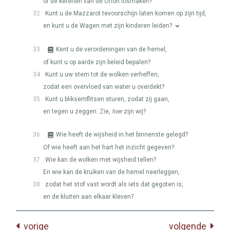
of de ketenen van de Orion losmaken?
32
Kunt u de Mazzarot tevoorschijn laten komen op zijn tijd,
en kunt u de Wagen met zijn kinderen leiden?
33
Kent u de verordeningen van de hemel,
of kunt u op aarde zijn beleid bepalen?
34
Kunt u uw stem tot de wolken verheffen,
zodat een overvloed van water u overdekt?
35
Kunt u bliksemflitsen sturen, zodat zij gaan,
en tegen u zeggen: Zie,
hier
zijn wij?
36
Wie heeft de wijsheid in het binnenste gelegd?
Of wie heeft aan het hart het inzicht gegeven?
37
Wie kan de wolken met wijsheid tellen?
En wie kan de kruiken van de hemel neerleggen,
38
zodat het stof vast wordt als iets dat gegoten is,
en de kluiten aan elkaar kleven?
vorige
volgende