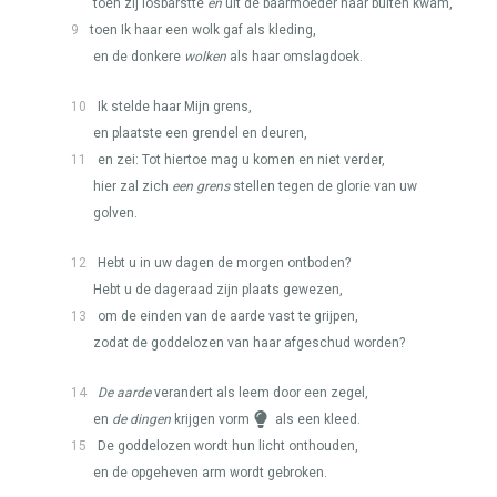
toen zij losbarstte
en
uit de baarmoeder naar buiten kwam,
9
toen Ik haar een wolk gaf als kleding,
en de donkere
wolken
als haar omslagdoek.
10
Ik stelde haar Mijn grens,
en plaatste een grendel en deuren,
11
en zei: Tot hiertoe mag u komen en niet verder,
hier zal zich
een grens
stellen tegen de glorie van uw
golven.
12
Hebt u in uw dagen de morgen ontboden?
Hebt u de dageraad zijn plaats gewezen,
13
om de einden van de aarde vast te grijpen,
zodat de goddelozen van haar afgeschud worden?
14
De aarde
verandert als leem door een zegel,
en
de dingen
krijgen vorm
als een kleed.
15
De goddelozen wordt hun licht onthouden,
en de opgeheven arm wordt gebroken.