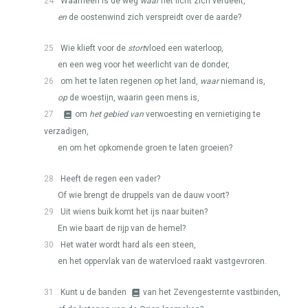
24
Waarheen is de weg
waar
het licht zich verdeelt,
en
de oostenwind zich verspreidt over de aarde?
25
Wie klieft voor de
stort
vloed een waterloop,
en een weg voor het weerlicht van de donder,
26
om het te laten regenen op het land,
waar
niemand is,
op
de woestijn, waarin geen mens is,
27
om
het gebied van
verwoesting en vernietiging te
verzadigen,
en om het opkomende groen te laten groeien?
28
Heeft de regen een vader?
Of wie brengt de druppels van de dauw voort?
29
Uit wiens buik komt het ijs naar buiten?
En wie baart de rijp van de hemel?
30
Het water wordt hard als een steen,
en het oppervlak van de watervloed raakt vastgevroren.
31
Kunt u de banden
van het Zevengesternte vastbinden,