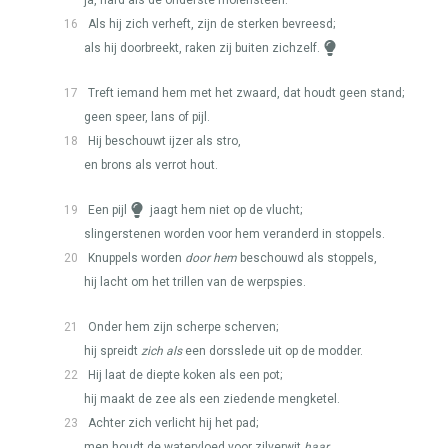
ja, hard als de onderste molensteen.
16
Als hij zich verheft, zijn de sterken bevreesd;
als hij doorbreekt, raken zij buiten zichzelf.
17
Treft iemand hem met het zwaard, dat houdt geen stand;
geen speer, lans of pijl.
18
Hij beschouwt ijzer als stro,
en brons als verrot hout.
19
Een pijl
jaagt hem niet op de vlucht;
slingerstenen worden voor hem veranderd in stoppels.
20
Knuppels worden
door hem
beschouwd als stoppels,
hij lacht om het trillen van de werpspies.
21
Onder hem zijn scherpe scherven;
hij spreidt
zich als
een dorsslede uit op de modder.
22
Hij laat de diepte koken als een pot;
hij maakt de zee als een ziedende mengketel.
23
Achter zich verlicht hij het pad;
men houdt de watervloed voor zilverwit
haar
.