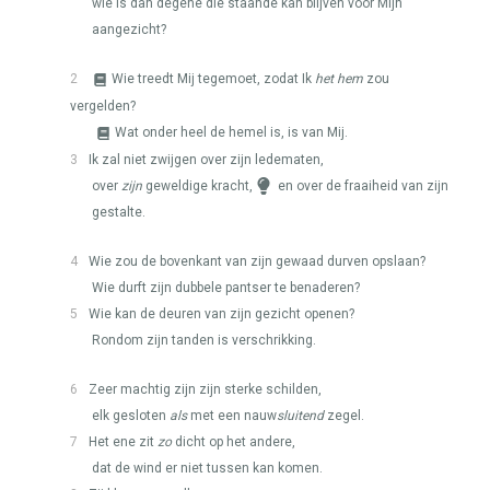
wie is dan degene die staande kan blijven voor Mijn
aangezicht?
2
Wie treedt Mij tegemoet, zodat Ik
het hem
zou
vergelden?
Wat onder heel de hemel is, is van Mij.
3
Ik zal niet zwijgen over zijn ledematen,
over
zijn
geweldige kracht,
en over de fraaiheid van zijn
gestalte.
4
Wie zou de bovenkant van zijn gewaad durven opslaan?
Wie durft zijn dubbele pantser te benaderen?
5
Wie kan de deuren van zijn gezicht openen?
Rondom zijn tanden is verschrikking.
6
Zeer machtig zijn zijn sterke schilden,
elk gesloten
als
met een nauw
sluitend
zegel.
7
Het ene zit
zo
dicht op het andere,
dat de wind er niet tussen kan komen.