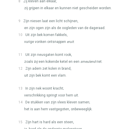
8
Zij kleven aan elkaar,
zij grijpen in elkaar en kunnen niet gescheiden worden.
9
Zijn niesen laat een licht schijnen,
en zijn ogen zijn als de oogleden van de dageraad.
10
Uit zijn bek komen fakkels,
vurige vonken ontsnappen
eruit
.
11
Uit zijn neusgaten komt rook,
zoals
bij
een kokende ketel en een
smeulend
riet.
12
Zijn adem zet kolen in brand,
uit zijn bek komt een vlam.
13
In zijn nek woont kracht;
verschrikking springt voor hem uit.
14
De stukken van zijn vlees kleven samen;
het is aan hem vastgegoten, onbeweeglijk.
15
Zijn hart is hard als een steen,