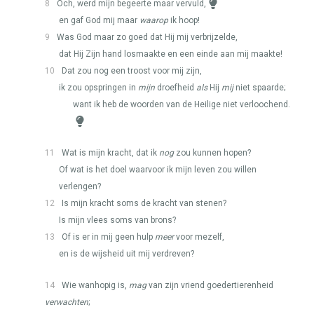
8
Och, werd mijn begeerte maar vervuld,
en gaf God mij maar
waarop
ik hoop!
9
Was God maar zo goed dat Hij mij verbrijzelde,
dat Hij Zijn hand losmaakte en een einde aan mij maakte!
10
Dat zou nog een troost voor mij zijn,
ik zou opspringen in
mijn
droefheid
als
Hij
mij
niet spaarde;
want ik heb de woorden van de Heilige niet verloochend.
11
Wat is mijn kracht, dat ik
nog
zou kunnen hopen?
Of wat is het doel waarvoor ik mijn leven zou willen
verlengen?
12
Is mijn kracht soms de kracht van stenen?
Is mijn vlees soms van brons?
13
Of is er in mij geen hulp
meer
voor mezelf,
en is de wijsheid uit mij verdreven?
14
Wie wanhopig is,
mag
van zijn vriend goedertierenheid
verwachten
;