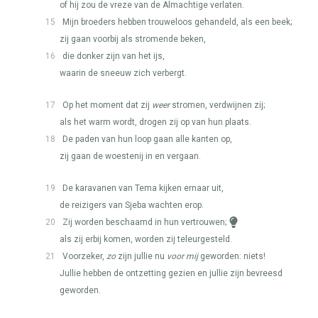
of hij zou de vreze van de Almachtige verlaten.
15
Mijn broeders hebben trouweloos gehandeld, als een beek;
zij gaan voorbij als stromende beken,
16
die donker zijn van het ijs,
waarin de sneeuw zich verbergt.
17
Op het moment dat zij
weer
stromen, verdwijnen zij;
als het warm wordt, drogen zij op van hun plaats.
18
De paden van hun loop gaan alle kanten op,
zij gaan de woestenij in en vergaan.
19
De karavanen van Tema kijken ernaar uit,
de reizigers van Sjeba wachten erop.
20
Zij worden beschaamd in hun vertrouwen;
als zij erbij komen, worden zij teleurgesteld.
21
Voorzeker,
zo
zijn jullie nu
voor mij
geworden: niets!
Jullie hebben de ontzetting gezien en jullie zijn bevreesd
geworden.