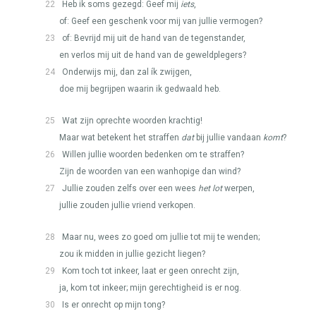
22
Heb ik soms gezegd: Geef mij
iets
,
of: Geef een geschenk voor mij van jullie vermogen?
23
of: Bevrijd mij uit de hand van de tegenstander,
en verlos mij uit de hand van de geweldplegers?
24
Onderwijs mij, dan zal ík zwijgen,
doe mij begrijpen waarin ik gedwaald heb.
25
Wat zijn oprechte woorden krachtig!
Maar wat betekent het straffen
dat
bij jullie vandaan
komt
?
26
Willen jullie woorden bedenken om te straffen?
Zijn de woorden van een wanhopige dan wind?
27
Jullie zouden zelfs over een wees
het lot
werpen,
jullie zouden jullie vriend verkopen.
28
Maar nu, wees zo goed om jullie tot mij te wenden;
zou ik midden in jullie gezicht liegen?
29
Kom toch tot inkeer, laat er geen onrecht zijn,
ja, kom tot inkeer; mijn gerechtigheid is er nog.
30
Is er onrecht op mijn tong?