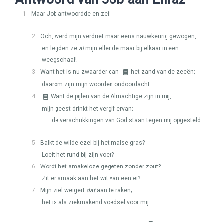
1
Maar Job antwoordde en zei:
2
Och, werd mijn verdriet maar eens nauwkeurig gewogen,
en legden ze
al
mijn ellende maar bij elkaar in een
weegschaal!
3
Want het is nu zwaarder dan
het zand van de zeeën;
daarom zijn mijn woorden ondoordacht.
4
Want de pijlen van de Almachtige zijn in mij,
mijn geest drinkt het vergif ervan;
de verschrikkingen van God staan tegen mij opgesteld.
5
Balkt de wilde ezel bij het malse gras?
Loeit het rund bij zijn voer?
6
Wordt het smakeloze gegeten zonder zout?
Zit er smaak aan het wit van een ei?
7
Mijn ziel weigert
dat
aan te raken;
het is als ziekmakend voedsel voor mij.