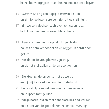
hij zal het vastgrijpen, maar het zal niet staande blijven.
16
Weliswaar
is hij een saprijke
plant
in de zon,
en zijn jonge loten spreiden zich uit over zijn tuin,
17
zijn wortels vlechten zich over een steenhoop;
hij kijkt uit naar een steenachtige plaats.
18
Maar
als men hem wegrukt uit zijn plaats,
zal deze hem verloochenen
en zeggen:
Ik heb u nooit
gezien.
19
Zie, dat is de vreugde van zijn weg;
en uit het stof zullen anderen voortkomen.
20
Zie, God zal de oprechte niet verwerpen,
en Hij grijpt kwaaddoeners niet bij de hand.
21
Eens zal Hij je mond
weer
met lachen vervullen,
en je lippen met gejuich.
22
Wie je haten, zullen met schaamte bekleed worden,
en de tent van de goddelozen zal er niet
meer
zijn.