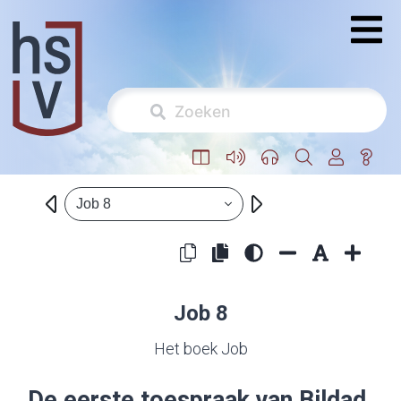
Job 8
Job 8
Het boek Job
De eerste toespraak van Bildad