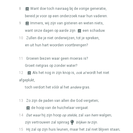
8
Want doe toch navraag bij de vorige generatie,
bereid je voor op een onderzoek naar hun vaderen.
9
Immers, wij zijn van gisteren en weten niets,
want onze dagen op aarde zijn
een schaduw.
10
Zullen die je niet onderwijzen, tot je spreken,
en uit hun hart woorden voortbrengen?
11
Groeien biezen waar geen moeras is?
Groeit rietgras op zonder water?
12
Als het nog in zijn knop is,
ook al
wordt het niet
afgeplukt,
toch verdort het vóór al het
andere
gras.
13
Zo zijn de paden van allen die God vergeten;
de hoop van de huichelaar vergaat.
14
Dat waar
hij zijn hoop
op stelde
, zal
van hem
walgen;
zijn vertrouwen zal spinrag
blijken te
zijn.
15
Hij zal op zijn huis leunen, maar het zal niet blijven staan;