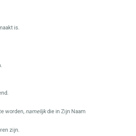
aakt is.
.
end.
te worden,
namelijk
die in Zijn Naam
ren zijn.