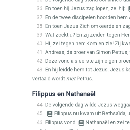
36
En toen hij Jezus zag lopen, zei hij:
37
En de twee discipelen hoorden hem
38
En toen Jezus Zich omkeerde en zag d
39
Wat zoekt u? En zij zeiden tegen Hem
40
Hij zei tegen hen: Kom en zie! Zij k
41
Andreas, de broer van Simon Petrus
42
Deze vond als eerste zijn eigen bro
43
En hij leidde hem tot Jezus. Jezus k
vertaald wordt
met
Petrus.
Filippus en Nathanaël
44
De volgende dag wilde Jezus weggaan 
45
Filippus nu kwam uit Bethsaïda, u
46
Filippus vond
Nathanaël en zei t