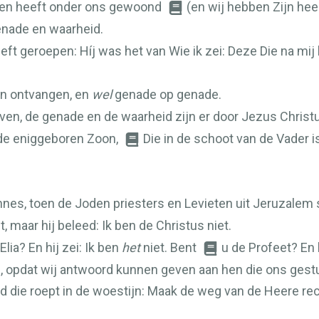
 en heeft onder ons gewoond
(en wij hebben Zijn heer
enade en waarheid.
t geroepen: Híj was het van Wie ik zei: Deze Die na mij 
len ontvangen, en
wel
genade op genade.
en, de genade en de waarheid zijn er door Jezus Chris
 de eniggeboren Zoon,
Die in de schoot van de Vader i
nnes, toen de Joden priesters en Levieten uit Jeruzalem
, maar hij beleed: Ik ben de Christus niet.
lia? En hij zei: Ik ben
het
niet. Bent
u de Profeet? En 
u, opdat wij antwoord kunnen geven aan hen die ons gest
 die roept in de woestijn: Maak de weg van de Heere rec