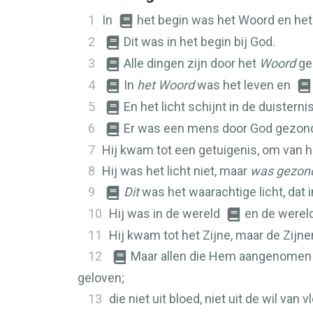
1
In
het begin was het Woord en h
2
Dit was in het begin bij God.
3
Alle dingen zijn door het
Woord
ge
4
In
het Woord
was het leven en
5
En het licht schijnt in de duistern
6
Er was een mens door God gezond
7
Hij kwam tot een getuigenis, om van h
8
Hij was het licht niet, maar
was gezon
9
Dit
was het waarachtige licht, dat 
10
Hij was in de wereld
en de werel
11
Hij kwam tot het Zijne, maar de Zi
12
Maar allen die Hem aangenomen 
geloven;
13
die niet uit bloed, niet uit de wil van