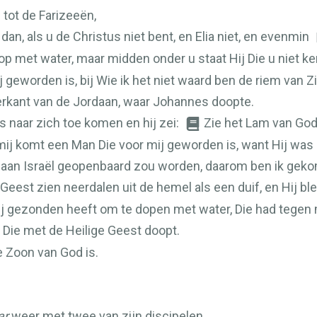
 tot de Farizeeën,
n, als u de Christus niet bent, en Elia niet, en evenmin
op met water, maar midden onder u staat Hij Die u niet ke
ij geworden is, bij Wie ik het niet waard ben de riem van 
verkant van de Jordaan, waar Johannes doopte.
naar zich toe komen en hij zei:
Zie het Lam van Go
 mij komt een Man Die voor mij geworden is, want Hij was
j aan Israël geopenbaard zou worden, daarom ben ik gek
Geest zien neerdalen uit de hemel als een duif, en Hij b
ij gezonden heeft om te dopen met water, Die had tegen 
t Die met de Heilige Geest doopt.
e Zoon van God is.
ar
weer met twee van zijn discipelen.