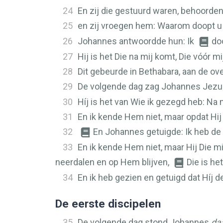
24
En zij die gestuurd waren, behoorden
25
en zij vroegen hem: Waarom doopt u da
26
Johannes antwoordde hun: Ik
do
27
Hij is het Die na mij komt, Die vóór m
28
Dit gebeurde in Bethabara, aan de o
29
De volgende dag zag Johannes Jezus 
30
Híj is het van Wie ik gezegd heb: Na
31
En ik kende Hem niet, maar opdat Hi
32
En Johannes getuigde: Ik heb de 
33
En ik kende Hem niet, maar Hij Die m
neerdalen en op Hem blijven,
Die is he
34
En ik heb gezien en getuigd dat Híj d
De eerste discipelen
35
De volgende dag stond Johannes
da