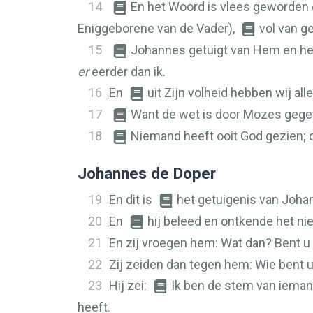
14
En het Woord is vlees geworden
Eniggeborene van de Vader),
vol van g
15
Johannes getuigt van Hem en heef
er
eerder dan ik.
16
En
uit Zijn volheid hebben wij al
17
Want de wet is door Mozes gegev
18
Niemand heeft ooit God gezien;
Johannes de Doper
19
En dit is
het getuigenis van Joha
20
En
hij beleed en ontkende het niet
21
En zij vroegen hem: Wat dan? Bent u E
22
Zij zeiden dan tegen hem: Wie bent 
23
Hij zei:
Ik ben de stem van iemand
heeft.