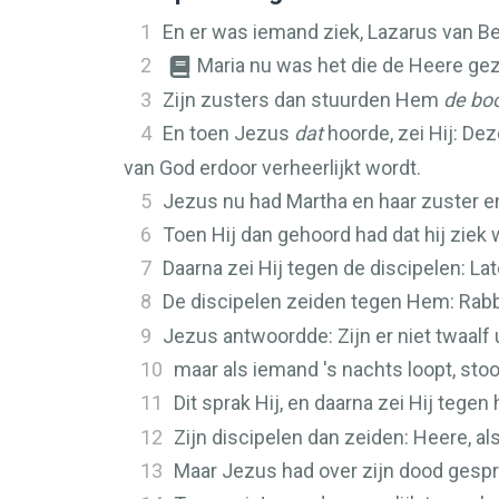
1
En er was iemand ziek, Lazarus van Bet
2
Maria nu was het die de Heere gez
3
Zijn zusters dan stuurden Hem
de bo
4
En toen Jezus
dat
hoorde, zei Hij: Dez
van God erdoor verheerlijkt wordt.
5
Jezus nu had Martha en haar zuster en
6
Toen Hij dan gehoord had dat hij ziek 
7
Daarna zei Hij tegen de discipelen: La
8
De discipelen zeiden tegen Hem: Rabb
9
Jezus antwoordde: Zijn er niet twaalf u
10
maar als iemand 's nachts loopt, stoot 
11
Dit sprak Hij, en daarna zei Hij tegen
12
Zijn discipelen dan zeiden: Heere, als
13
Maar Jezus had over zijn dood gesprok