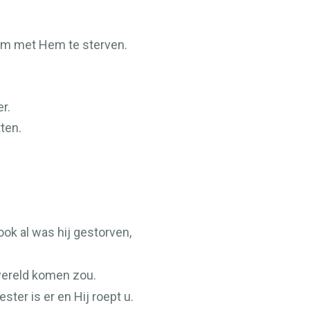
om met Hem te sterven.
r.
ten.
 ook al was hij gestorven,
 wereld komen zou.
ter is er en Hij roept u.