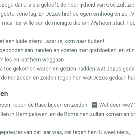
zegd dat u, als u gelooft, de heerlijkheid van God zult zi
estorvene lag. En Jezus hief de ogen omhoog en zei: Vad
maar ter wille van de menigte die om
Mij
heen staat, heb
met een luide stem: Lazarus, kom naar buiten!
, gebonden aan handen en voeten met grafdoeken, en z
m los en laat hem weggaan.
ria toe gekomen waren en gezien hadden wat Jezus geda
de Farizeeën en zeiden tegen hen wat Jezus gedaan ha
den
eeën riepen de Raad bijeen en zeiden:
Wat doen we? 
 allen in Hem geloven, en de Romeinen zullen komen en o
epriester van dat jaar was, zei tegen hen: U weet niets,