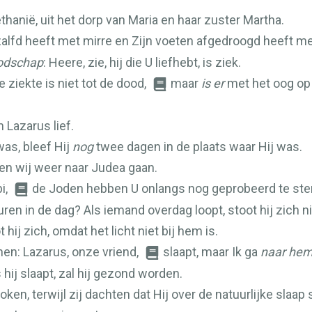
hanië, uit het dorp van Maria en haar zuster Martha.
alfd heeft met mirre en Zijn voeten afgedroogd heeft met
odschap
: Heere, zie, hij die U liefhebt, is ziek.
e ziekte is niet tot de dood,
maar
is er
met het oog op 
 Lazarus lief.
was, bleef Hij
nog
twee dagen in de plaats waar Hij was.
ten wij weer naar Judea gaan.
i,
de Joden hebben U onlangs nog geprobeerd te sten
ren in de dag? Als iemand overdag loopt, stoot hij zich nie
hij zich, omdat het licht niet bij hem is.
 hen: Lazarus, onze vriend,
slaapt, maar Ik ga
naar hem
 hij slaapt, zal hij gezond worden.
en, terwijl zij dachten dat Hij over de natuurlijke slaap 