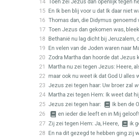
14
Toen zei Jezus dan openlijk tegen he
15
En Ik ben blij voor u dat Ik daar niet
16
Thomas dan, die Didymus genoemd w
17
Toen Jezus dan gekomen was, bleek dat
18
Bethanië nu lag dicht bij Jeruzalem, 
19
En velen van de Joden waren naar Ma
20
Zodra Martha dan hoorde dat Jezus k
21
Martha nu zei tegen Jezus: Heere, al
22
maar ook nu weet ik dat God U alles w
23
Jezus zei tegen haar: Uw broer zal
w
24
Martha zei tegen Hem: Ik weet dat hij
25
Jezus zei tegen haar:
Ik ben de 
26
en ieder die leeft en in Mij geloof
27
Zij zei tegen Hem: Ja, Heere,
ik 
28
En na dit gezegd te hebben ging zij w