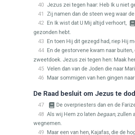
40
Jezus zei tegen haar: Heb Ik u niet ge
41
Zij namen dan de steen weg waar de g
42
En Ik wist dat U Mij altijd verhoort,
gezonden hebt.
43
En toen Hij dit gezegd had, riep Hij 
44
En de gestorvene kwam naar buiten
zweetdoek. Jezus zei tegen hen: Maak he
45
Velen dan van de Joden die naar Ma
46
Maar sommigen van hen gingen naar 
De Raad besluit om Jezus te do
47
De overpriesters dan en de Fariz
48
Als wij Hem zo laten
begaan
, zullen
wegnemen.
49
Maar een van hen, Kajafas, die de hog