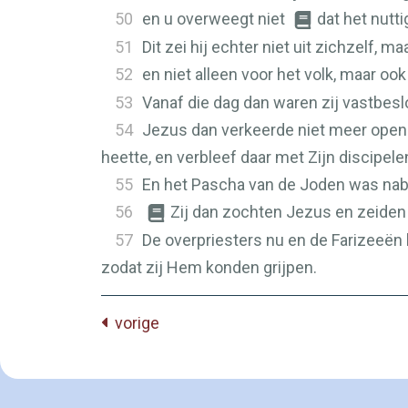
50
en u overweegt niet
dat het nutti
51
Dit zei hij echter niet uit zichzelf, 
52
en niet alleen voor het volk, maar oo
53
Vanaf die dag dan waren zij vastbes
54
Jezus dan verkeerde niet meer openli
heette, en verbleef daar met Zijn discipele
55
En het Pascha van de Joden was nabij
56
Zij dan zochten Jezus en zeiden o
57
De overpriesters nu en de Farizeeën 
zodat zij Hem konden grijpen.
vorige