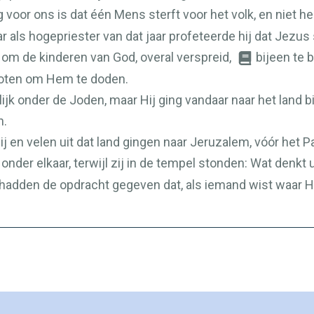
g voor ons is dat één Mens sterft voor het volk, en niet he
maar als hogepriester van dat jaar profeteerde hij dat Jezus
k om de kinderen van God, overal verspreid,
bijeen te 
loten om Hem te doden.
jk onder de Joden, maar Hij ging vandaar naar het land bi
n.
 en velen uit dat land gingen naar Jeruzalem, vóór het Pa
nder elkaar, terwijl zij in de tempel stonden: Wat denkt u
hadden de opdracht gegeven dat, als iemand wist waar Hi