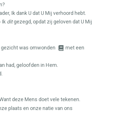
en?
er, Ik dank U dat U Mij verhoord hebt.
 Ik
dit
gezegd, opdat zij geloven dat U Mij
ijn gezicht was omwonden
met een
an had, geloofden in Hem.
d.
Want deze Mens doet vele tekenen.
nze plaats en onze natie van ons