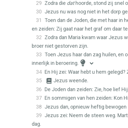
29
Zodra die
dat
hoorde, stond zij snel 
30
Jezus nu was nog niet in het dorp
31
Toen dan de Joden, die met haar in he
en zeiden: Zij gaat naar het graf om daar te
32
Zodra dan Maria kwam waar Jezus was
broer niet gestorven zijn.
33
Toen Jezus haar dan zag huilen, en 
innerlijk in beroering.
34
En Hij zei: Waar hebt u hem gelegd? 
35
Jezus weende.
36
De Joden dan zeiden: Zie, hoe lief Hi
37
En sommigen van hen zeiden: Kon H
38
Jezus dan, opnieuw heftig bewogen in
39
Jezus zei: Neem de steen weg. Martha,
dag.