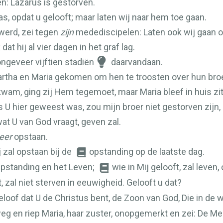
n: Lazarus is gestorven.
 was, opdat u gelooft; maar laten wij naar hem toe gaan.
erd, zei tegen
zijn
medediscipelen: Laten ook wij gaan 
 hij al vier dagen in het graf lag.
ongeveer vijftien stadiën
daarvandaan.
rtha en Maria gekomen om hen te troosten over hun broe
wam, ging zij Hem tegemoet, maar Maria bleef in huis zit
s U hier geweest was, zou mijn broer niet gestorven zijn,
at U van God vraagt, geven zal.
eer
opstaan.
 zal opstaan bij de
opstanding op de laatste dag.
Opstanding en het Leven;
wie in Mij gelooft, zal leven,
t, zal niet sterven in eeuwigheid. Gelooft u dat?
geloof dat U de Christus bent, de Zoon van God, Die in de
eg en riep Maria, haar zuster, onopgemerkt en zei: De Mees