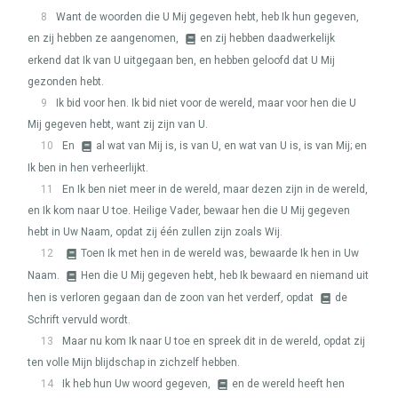
8
Want de woorden die U Mij gegeven hebt, heb Ik hun gegeven,
en zij hebben ze aangenomen,
en zij hebben daadwerkelijk
erkend dat Ik van U uitgegaan ben, en hebben geloofd dat U Mij
gezonden hebt.
9
Ik bid voor hen. Ik bid niet voor de wereld, maar voor hen die U
Mij gegeven hebt, want zij zijn van U.
10
En
al wat van Mij is, is van U, en wat van U is, is van Mij; en
Ik ben in hen verheerlijkt.
11
En Ik ben niet meer in de wereld, maar dezen zijn in de wereld,
en Ik kom naar U toe. Heilige Vader, bewaar hen die U Mij gegeven
hebt in Uw Naam, opdat zij één zullen zijn zoals Wij.
12
Toen Ik met hen in de wereld was, bewaarde Ik hen in Uw
Naam.
Hen die U Mij gegeven hebt, heb Ik bewaard en niemand uit
hen is verloren gegaan dan de zoon van het verderf, opdat
de
Schrift vervuld wordt.
13
Maar nu kom Ik naar U toe en spreek dit in de wereld, opdat zij
ten volle Mijn blijdschap in zichzelf hebben.
14
Ik heb hun Uw woord gegeven,
en de wereld heeft hen