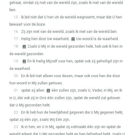
gehaat, omdat zij niet van de wereld zijn, zoals Ik niet van de wereld
ben.
15
Ik bid niet dat U hen uit de wereld wegneemt, maar dat U hen
bewaart voor de boze.
16
Zij zijn niet van de wereld, zoals Ik niet van de wereld ben.
17
Heilig hen door Uw waarheid;
Uw woord is de waarheid.
18
Zoals U Mij in de wereld gezonden hebt, heb ook Ik hen in
de wereld gezonden.
19
En Ik heilig Mijzelf voor hen, opdat ook zij geheiligd zijn in
de waarheid.
20
En Ik bid niet alleen voor dezen, maar ook voor hen die door
hun woord in Mij zullen geloven,
21
opdat zij allen
één zullen zijn, zoals U, Vader, in Mij, en Ik
in U, dat ook zij in Ons één zullen zijn, opdat de wereld zal geloven
dat U Mij gezonden hebt.
22
En Ik heb hun de heerlijkheid gegeven die U Mij gegeven hebt,
opdat zij één zijn, zoals Wij Eén zijn;
23
Ik in hen, en U in Mij, opdat zij volmaakt één zijn en opdat de
wereld erkent dat U Mij gezonden hebt en hen liefgehad hebt, zoals U