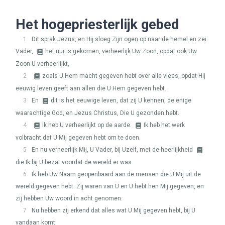
Het hogepriesterlijk gebed
1
Dit sprak Jezus, en Hij sloeg Zijn ogen op naar de hemel en zei:
Vader,
het uur is gekomen, verheerlijk Uw Zoon, opdat ook Uw
Zoon U verheerlijkt,
2
zoals U Hem macht gegeven hebt over alle vlees, opdat Hij
eeuwig leven geeft aan allen die U Hem gegeven hebt.
3
En
dit is het eeuwige leven, dat zij U kennen, de enige
waarachtige God, en Jezus Christus, Die U gezonden hebt.
4
Ik heb U verheerlijkt op de aarde.
Ik heb het werk
volbracht dat U Mij gegeven hebt om te doen.
5
En nu verheerlijk Mij, U Vader, bij Uzelf, met de heerlijkheid
die Ik bij U bezat voordat de wereld er was.
6
Ik heb Uw Naam geopenbaard aan de mensen die U Mij uit de
wereld gegeven hebt. Zij waren van U en U hebt hen Mij gegeven, en
zij hebben Uw woord in acht genomen.
7
Nu hebben zij erkend dat alles wat U Mij gegeven hebt, bij U
vandaan komt.