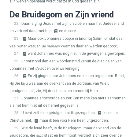
zijn werken openbaar wordt dat ze in God gedaan zijn.
De Bruidegom en Zijn vriend
22
Daarna ging Jezus met Zijn discipelen naar het Judese land
en verbleef daar met hen
en doopte.
23
Maar ook Johannes doopte in Enon bij Salim, omdat daar
veel water was; en
de mensen
kwamen daar en werden gedoopt,
24
want Johannes was nog niet in de gevangenis geworpen.
25
Er ontstond dan een woordenstrijd vanuit de discipelen van
Johannes met
de
Joden over
de
reiniging.
26
En zij gingen naar Johannes en zeiden tegen hem: Rabbi,
Hij Die bij u was aan de overkant van de Jordaan, van Wie u
getuigenis gaf, zie, Hij doopt en allen komen bij Hem.
27
Johannes antwoordde en zei: Een mens kan niets aannemen,
als het hem niet uit de hemel gegeven is.
28
U bent zelf mijn getuigen dat ik gezegd heb:
Ik ben de
Christus niet,
maar ik ben voor Hem heen uitgezonden.
29
Wie de bruid heeft, is de Bruidegom, maar de vriend van de
Bruidegom, die
erbij
staat en hem hoort, verblijdt zich zeer over de