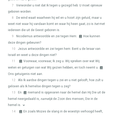
7
Verwonder u niet dat Ik tegen u gezegd heb: U moet opnieuw
geboren worden.
8
De wind waait waarheen hij wil en u hoort zijn geluid, maar u
weet niet waar hij vandaan komt en waar hij heen gaat; zo is
het
met
iedereen die uit de Geest geboren is.
9
Nicodemus antwoordde en zei tegen Hem:
Hoe kunnen
deze dingen gebeuren?
10
Jezus antwoordde en zei tegen hem: Bent u de leraar van
Israël en weet u deze dingen niet?
11
Voorwaar, voorwaar, Ik zeg u: Wij spreken over wat Wij
weten en getuigen van wat Wij gezien hebben, en toch neemt u
Ons getuigenis niet aan.
12
Als Ik aardse dingen tegen u zei en u niet gelooft, hoe zult u
geloven als Ik hemelse dingen tegen u zeg?
13
En
niemand is opgevaren naar de hemel dan Hij Die uit de
hemel neergedaald is,
namelijk
de Zoon des mensen, Die in de
hemel is.
14
En zoals Mozes de slang in de woestijn verhoogd heeft,