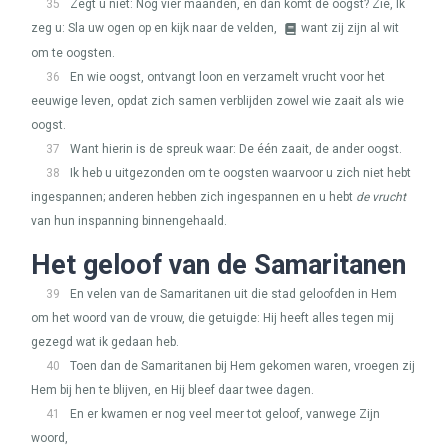
35
Zegt u niet: Nog vier maanden, en dan komt de oogst? Zie, Ik
zeg u: Sla uw ogen op en kijk naar de velden,
want zij zijn al wit
om te oogsten.
36
En wie oogst, ontvangt loon en verzamelt vrucht voor het
eeuwige leven, opdat zich samen verblijden zowel wie zaait als wie
oogst.
37
Want hierin is de spreuk waar: De één zaait, de ander oogst.
38
Ik heb u uitgezonden om te oogsten waarvoor u zich niet hebt
ingespannen; anderen hebben zich ingespannen en u hebt
de vrucht
van hun inspanning binnengehaald.
Het geloof van de Samaritanen
39
En velen van de Samaritanen uit die stad geloofden in Hem
om het woord van de vrouw, die getuigde: Hij heeft alles tegen mij
gezegd wat ik gedaan heb.
40
Toen dan de Samaritanen bij Hem gekomen waren, vroegen zij
Hem bij hen te blijven, en Hij bleef daar twee dagen.
41
En er kwamen er nog veel meer tot geloof, vanwege Zijn
woord,