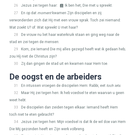
26
Jezus zei tegen haar:
Ik ben het, Die met u spreekt.
27
En op dat
moment
kwamen Zijn discipelen en zij
verwonderden zich dat Hij met een vrouw sprak. Toch zei niemand:
Wat zoekt U? of: Wat spreekt U met haar?
28
De vrouw nu liet haar waterkruik staan en ging weg naar de
stad en zei tegen de mensen:
29
Kom, zie Iemand Die mij alles gezegd heeft wat ik gedaan heb;
zou Híj niet de Christus zijn?
30
Zij dan gingen de stad uit en kwamen naar Hem toe.
De oogst en de arbeiders
31
En intussen vroegen de discipelen Hem: Rabbi, eet
toch iets
.
32
Maar Hij zei tegen hen: Ik heb voedsel te eten waarvan u geen
weet hebt.
33
De discipelen dan zeiden tegen elkaar: Iemand heeft Hem
toch niet te eten gebracht?
34
Jezus zei tegen hen: Mijn voedsel is dat Ik de wil doe van Hem
Die Mij gezonden heeft en Zijn werk volbreng.