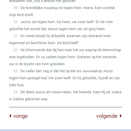
wonderen ziet, zult u beslist niet geloven.
49
De koninklijke
hoveling
zei tegen Hem: Heere, kom voordat
mijn kind sterft.
50
Jezus zei tegen hem: Ga heen, uw zoon leeft. En de man
geloofde het woord dat Jezus tegen hem zei, en ging heen.
51
En reeds terwijl hij afdaalde, kwamen zijn dienaren hem
tegemoet en berichtten hem: Uw kind leeft!
52
Hij informeerde dan bij hen naar het uur waarop de beterschap
was ingetreden. En zij zeiden tegen hem: Gisteren op het zevende
uur is de koorts van hem geweken.
53
De vader dan zag in dat het op dat uur
was
waarop Jezus
tegen hem gezegd had: Uw zoon leeft. En hij geloofde, hijzelf en zijn
hele huis.
54
Dit deed Jezus als nieuw teken, het tweede, toen Hij uit Judea
in Galilea gekomen was.
vorige
volgende