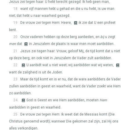
Jezus zei tegen haar: U hebt terecht gezegd: Ik heb geen man,
18
want vijf mannen hebt u gehad en die u nu hebt, is uw man
niet; dat hebt u naar waarheid gezegd.
19
De vrouw zei tegen Hem: Heere,
ik zie dat U een profeet
bent.
20
Onze vaderen hebben op deze berg aanbeden, en
bij
u zegt
men
dat
in Jeruzalem de plaats is waar men moet aanbidden.
21
Jezus zei tegen haar: Vrouw, geloof Mij, de tijd komt dat u niet
op deze berg, en ook niet in Jeruzalem de Vader zult aanbidden.
22
U aanbidt wat u niet weet; wij aanbidden wat wij weten,
want de zaligheid is uit de Joden.
23
Maar de tijd komt en is er nu, dat de ware aanbidders de Vader
zullen aanbidden in geest en waarheid, want de Vader zoekt wie Hem
zo aanbidden.
24
God is Geest en wie Hem aanbidden, moeten
Hem
aanbidden in geest en waarheid.
25
De vrouw zei tegen Hem: Ik weet dat de Messias komt (Die
Christus genoemd wordt); wanneer Die gekomen zal zijn, zal Hij ons
alles verkondigen.