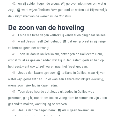
42
en zij zeiden tegen de vrouw: Wij geloven niet meer om wat u
zegt,
want wijzelf hebben
Hem
gehoord en weten dat Híj werkelijk
de Zaligmaker van de wereld is, de Christus.
De zoon van de hoveling
43
En na die twee dagen vertrok Hij vandaar en ging naar Galilea,
44
want Jezus heeft Zelf getuigd
dat een profeet in zijn eigen
vaderstad geen eer ontvangt.
45
Toen Hij dan in Galilea kwam, ontvingen de Galileeërs Hem,
omdat zij alles gezien hadden wat Hij in Jeruzalem gedaan had op
het feest; want ook zijzelf waren naar het feest gegaan.
46
Jezus dan kwam opnieuw
te Kana in Galilea, waar Hij van
water wijn gemaakt had. En er was een zekere koninklijke
hoveling
,
wiens zoon ziek lag in Kapernaüm.
47
Toen deze hoorde dat Jezus uit Judea in Galilea was
gekomen, ging hij naar Hem toe en vroeg Hem te komen en zijn zoon
gezond te maken, want hij lag op sterven.
48
Jezus dan zei tegen hem:
Als u geen tekenen en