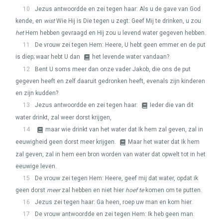
10
Jezus antwoordde en zei tegen haar: Als u de gave van God
kende, en
wist
Wie Hij is Die tegen u zegt: Geef Mij te drinken, u zou
het
Hem hebben gevraagd en Hij zou u levend water gegeven hebben.
11
De vrouw zei tegen Hem: Heere, U hebt geen emmer en de put
is diep; waar hebt U dan
het levende water vandaan?
12
Bent U soms meer dan onze vader Jakob, die ons de put
gegeven heeft en zelf daaruit gedronken heeft, evenals zijn kinderen
en zijn kudden?
13
Jezus antwoordde en zei tegen haar:
Ieder die van dit
water drinkt, zal weer dorst krijgen,
14
maar wie drinkt van het water dat Ik hem zal geven, zal in
eeuwigheid geen dorst meer krijgen.
Maar het water dat Ik hem
zal geven, zal in hem een bron worden van water dat opwelt tot in het
eeuwige leven.
15
De vrouw zei tegen Hem: Heere, geef mij dat water, opdat ik
geen dorst
meer
zal hebben en niet hier
hoef te
komen om te putten.
16
Jezus zei tegen haar: Ga heen, roep uw man en kom hier.
17
De vrouw antwoordde en zei tegen Hem: Ik heb geen man.