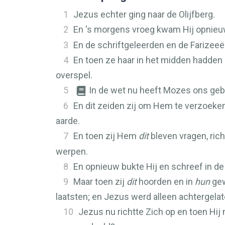
1
Jezus echter ging naar de Olijfberg.
2
En 's morgens vroeg kwam Hij opnieuw
3
En de schriftgeleerden en de Farizeeë
4
En toen ze haar in het midden hadden 
overspel.
5
In de wet nu heeft Mozes ons geb
6
En dit zeiden zij om Hem te verzoeken
aarde.
7
En toen zij Hem
dit
bleven vragen, rich
werpen.
8
En opnieuw bukte Hij en schreef in de
9
Maar toen zij
dit
hoorden en in
hun
gew
laatsten; en Jezus werd alleen achtergelat
10
Jezus nu richtte Zich op en toen Hij