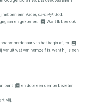
 van God gehoord heb. Dat deed Abraham
wij hebben één Vader,
namelijk
God.
uitgegaan en gekomen.
Want Ik ben ook
nsenmoordenaar van het begin af, en
j vanuit wat van hemzelf is, want hij is een
aan bent
en door een demon bezeten
rt Mij.