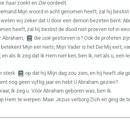
Die
haar
zoekt en
Die
oordeelt.
 iemand Mijn woord in acht genomen heeft, zal hij beslist 
weten wij zeker dat U door een demon bezeten bent. Abr
men heeft, zal hij beslist de dood niet proeven tot in ee
er Abraham,
die
ook
gestorven is? Ook de profeten zijn
betekent Mijn eer niets; Mijn Vader is het Die Mij eert, va
en als Ik zeg dat Ik Hem niet ken, ben Ik, net als u, een
r sterk
op dat hij Mijn dag zou zien, en hij heeft
die
ge
nt nog geen vijftig jaar en hebt U Abraham gezien?
aar, Ik zeg u: Vóór Abraham geboren was, ben Ik.
p Hem te werpen. Maar Jezus verborg Zich en ging de te