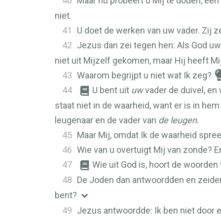
40
Maar nu probeert u Mij te doden, ee
niet.
41
U doet de werken van uw vader. Zij z
42
Jezus dan zei tegen hen: Als God uw
niet uit Mijzelf gekomen, maar Hij heeft M
43
Waarom begrijpt u niet wat Ik zeg?
44
U bent uit
uw
vader de duivel, en
staat niet in de waarheid, want er is in he
leugenaar en de vader van
de leugen
.
45
Maar Mij, omdat Ik de waarheid spreek
46
Wie van u overtuigt Mij van zonde? E
47
Wie uit God is, hoort de woorden 
48
De Joden dan antwoordden en zeiden
bent?
49
Jezus antwoordde: Ik ben niet door