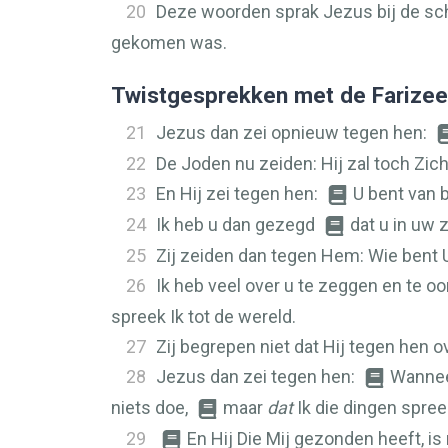
20
Deze woorden sprak Jezus bij de schat
gekomen was.
Twistgesprekken met de Farize
21
Jezus dan zei opnieuw tegen hen:
22
De Joden nu zeiden: Hij zal toch Zich
23
En Hij zei tegen hen:
U bent van 
24
Ik heb u dan gezegd
dat u in uw 
25
Zij zeiden dan tegen Hem: Wie bent U
26
Ik heb veel over u te zeggen en te o
spreek Ik tot de wereld.
27
Zij begrepen niet dat Hij tegen hen o
28
Jezus dan zei tegen hen:
Wannee
niets doe,
maar
dat
Ik die dingen spree
29
En Hij Die Mij gezonden heeft, is 