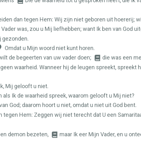
n Mens
Die de waarheid tot u gesproken heeft, die Ik
eiden dan tegen Hem: Wij zijn niet geboren uit hoererij; 
 Vader was, zou u Mij liefhebben; want Ik ben van God 
ij gezonden.
Omdat u Mijn woord niet kunt horen.
 wilt de begeerten van uw vader doen;
die was een me
m geen waarheid. Wanneer hij de leugen spreekt, spreekt hi
, Mij gelooft u niet.
n als Ik de waarheid spreek, waarom gelooft u Mij niet?
van God; daarom hoort u niet, omdat u niet uit God bent.
 tegen Hem: Zeggen wij niet terecht dat U een Samarit
 een demon bezeten,
maar Ik eer Mijn Vader, en u ontee