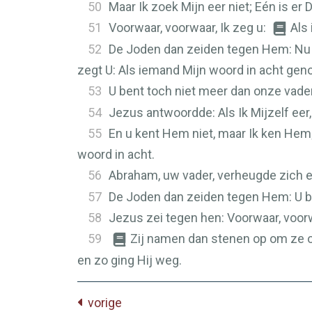
50
Maar Ik zoek Mijn eer niet; Eén is er 
51
Voorwaar, voorwaar, Ik zeg u:
Als
52
De Joden dan zeiden tegen Hem: Nu 
zegt U: Als iemand Mijn woord in acht geno
53
U bent toch niet meer dan onze vad
54
Jezus antwoordde: Als Ik Mijzelf eer, 
55
En u kent Hem niet, maar Ik ken Hem; 
woord in acht.
56
Abraham, uw vader, verheugde zich e
57
De Joden dan zeiden tegen Hem: U be
58
Jezus zei tegen hen: Voorwaar, voorw
59
Zij namen dan stenen op om ze o
en zo ging Hij weg.
vorige