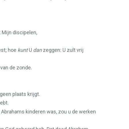
 Mijn discipelen,
est; hoe
kunt
U
dan
zeggen: U zult vrij
f van de zonde.
een plaats krijgt.
ebt.
u Abrahams kinderen was, zou u de werken