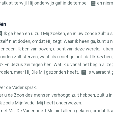
kist, terwijl Hij onderwijs gaf in de tempel,
en niem
eën
Ik ga heen en u zult Mij zoeken, en in uw zonde zult u 
zelf niet doden, omdat Hij zegt: Waar Ik heen ga, kunt u
beneden, Ik ben van boven; u bent van deze wereld, Ik ben
zonden zult sterven, want als u niet gelooft dat Ik
het
ben,
? En Jezus zei tegen hen: Wat Ik u vanaf het begin al ze
ordelen, maar Hij Die Mij gezonden heeft,
is waarachti
ver de Vader sprak.
r u de Zoon des mensen verhoogd zult hebben, zult u in
k zoals Mijn Vader Mij heeft onderwezen.
met Mij. De Vader heeft Mij niet alleen gelaten, omdat Ik 