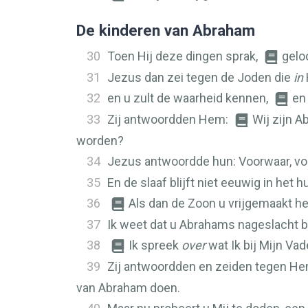
De kinderen van Abraham
30
Toen Hij deze dingen sprak,
gelo
31
Jezus dan zei tegen de Joden die
in
32
en u zult de waarheid kennen,
en
33
Zij antwoordden Hem:
Wij zijn 
worden?
34
Jezus antwoordde hun: Voorwaar, voor
35
En de slaaf blijft niet eeuwig in het h
36
Als dan de Zoon u vrijgemaakt heeft
37
Ik weet dat u Abrahams nageslacht be
38
Ik spreek
over
wat Ik bij Mijn Vad
39
Zij antwoordden en zeiden tegen He
van Abraham doen.