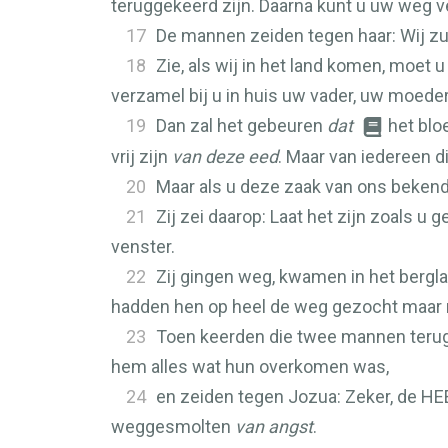
teruggekeerd zijn. Daarna kunt u uw weg v
17
De mannen zeiden tegen haar: Wij zull
18
Zie, als wij in het land komen, moet
verzamel bij u in huis uw vader, uw moeder
19
Dan zal het gebeuren
dat
het blo
vrij zijn
van deze eed
. Maar van iedereen di
20
Maar als u deze zaak van ons bekendma
21
Zij zei daarop: Laat het zijn zoals u 
venster.
22
Zij gingen weg, kwamen in het bergla
hadden hen op heel de weg gezocht maar 
23
Toen keerden die twee mannen terug. 
hem alles wat hun overkomen was,
24
en zeiden tegen Jozua: Zeker, de
HE
weggesmolten
van angst
.