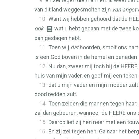
9
en zei tegen die mannen: Ik weet dat 
van dit land weggesmolten zijn
van angst
v
10
Want wij hebben gehoord dat de
HEE
ook
wat u hebt gedaan met de twee kon
ban geslagen hebt.
11
Toen wij
dat
hoorden, smolt ons har
is een God boven in de hemel en beneden 
12
Nu dan, zweer mij toch bij de
HEERE
huis van mijn vader, en geef mij een teken
13
dat u mijn vader en mijn moeder zult 
dood redden zult.
14
Toen zeiden die mannen tegen haar: 
zal dan gebeuren, wanneer de
HEERE
ons d
15
Daarop liet zij hen neer met een tou
16
En zij zei tegen hen: Ga naar het ber