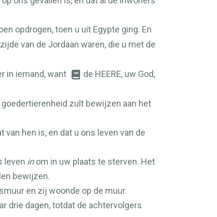
 op ons gevallen is, en dat al de inwoners
en opdrogen, toen u uit Egypte ging. En
zijde van de Jordaan waren, die u met de
r in iemand, want
de
HEERE
, uw God,
 goedertierenheid zult bewijzen aan het
t van hen is, en dat u ons leven van de
 leven
in
om in uw plaats te sterven. Het
llen bewijzen.
adsmuur en zij woonde op de muur.
ar drie dagen, totdat de achtervolgers