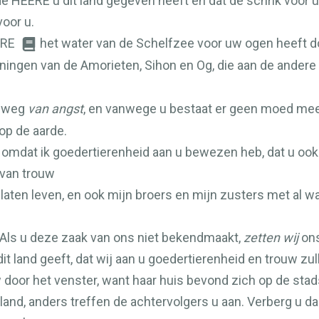
de
HEERE
u dit land gegeven heeft en dat de schrik voor u
oor u.
RE
het water van de Schelfzee voor uw ogen heeft do
ingen van de Amorieten, Sihon en Og, die aan de andere 
t weg
van angst
, en vanwege u bestaat er geen moed mee
op de aarde.
, omdat ik goedertierenheid aan u bewezen heb, dat u ook
 van trouw
laten leven, en ook mijn broers en mijn zusters met al wa
Als u deze zaak van ons niet bekendmaakt,
zetten wij
ons
it land geeft, dat wij aan u goedertierenheid en trouw zu
w door het venster, want haar huis bevond zich op de st
gland, anders treffen de achtervolgers u aan. Verberg u da