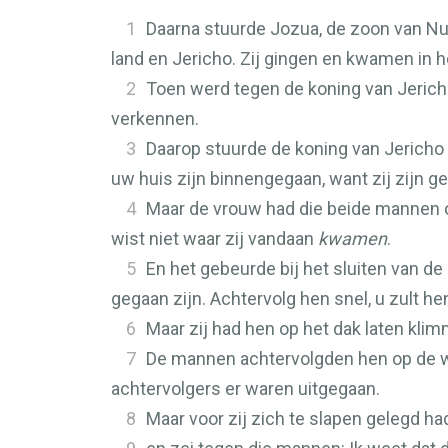
1
Daarna stuurde Jozua, de zoon van Nun
land en Jericho. Zij gingen en kwamen in h
2
Toen werd tegen de koning van Jericho
verkennen.
3
Daarop stuurde de koning van Jericho
uw huis zijn binnengegaan, want zij zijn 
4
Maar de vrouw had die beide mannen on
wist niet waar zij vandaan
kwamen
.
5
En het gebeurde bij het sluiten van d
gegaan zijn. Achtervolg hen snel, u zult he
6
Maar zij had hen op het dak laten kli
7
De mannen achtervolgden hen op de we
achtervolgers er waren uitgegaan.
8
Maar voor zij zich te slapen gelegd had