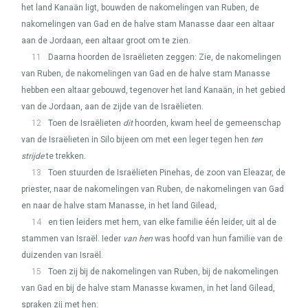
het land Kanaän ligt, bouwden de nakomelingen van Ruben, de
nakomelingen van Gad en de halve stam Manasse daar een altaar
aan de Jordaan, een altaar groot om te zien.
11
Daarna hoorden de Israëlieten zeggen: Zie, de nakomelingen
van Ruben, de nakomelingen van Gad en de halve stam Manasse
hebben een altaar gebouwd, tegenover het land Kanaän, in het gebied
van de Jordaan, aan de zijde van de Israëlieten.
12
Toen de Israëlieten
dit
hoorden, kwam heel de gemeenschap
van de Israëlieten in Silo bijeen om met een leger tegen hen
ten
strijde
te trekken.
13
Toen stuurden de Israëlieten Pinehas, de zoon van Eleazar, de
priester, naar de nakomelingen van Ruben, de nakomelingen van Gad
en naar de halve stam Manasse, in het land Gilead,
14
en tien leiders met hem, van elke familie één leider, uit al de
stammen van Israël. Ieder
van hen
was hoofd van hun familie van de
duizenden van Israël.
15
Toen zij bij de nakomelingen van Ruben, bij de nakomelingen
van Gad en bij de halve stam Manasse kwamen, in het land Gilead,
spraken zij met hen: