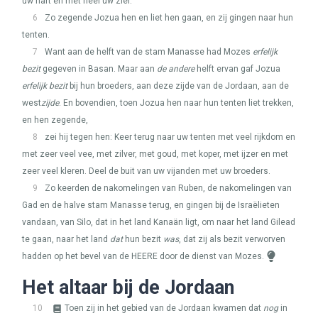
uw hart en met heel uw ziel.
6
Zo zegende Jozua hen en liet hen gaan, en zij gingen naar hun
tenten.
7
Want aan de helft van de stam Manasse had Mozes
erfelijk
bezit
gegeven in Basan. Maar aan
de andere
helft ervan gaf Jozua
erfelijk bezit
bij hun broeders, aan deze zijde van de Jordaan, aan de
west
zijde
. En bovendien, toen Jozua hen naar hun tenten liet trekken,
en hen zegende,
8
zei hij tegen hen: Keer terug naar uw tenten met veel rijkdom en
met zeer veel vee, met zilver, met goud, met koper, met ijzer en met
zeer veel kleren. Deel de buit van uw vijanden met uw broeders.
9
Zo keerden de nakomelingen van Ruben, de nakomelingen van
Gad en de halve stam Manasse terug, en gingen bij de Israëlieten
vandaan, van Silo, dat in het land Kanaän ligt, om naar het land Gilead
te gaan, naar het land
dat
hun bezit
was
, dat zij als bezit verworven
hadden op het bevel van de
HEERE
door de dienst van Mozes.
Het altaar bij de Jordaan
10
Toen zij in het gebied van de Jordaan kwamen dat
nog
in