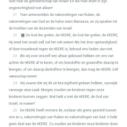
over heel de gemeenschap van Israël? En die man stierf in zijn
ongerechtigheid niet alleen!
21
Toen antwoordden de nakomelingen van Ruben, de
nakomelingen van Gad en de halve stam Manasse, en zij spraken tot
de hoofden van de duizenden van Israël:
22
De God der goden, de
HEERE
, de God der goden, de
HEERE
,
Hij weet het; Israël zelf zal het ook weten! Als het door opstandigheid
of door trouwbreuk tegen de
HEERE
is, behoud ons heden
dan
niet.
23
Als wij voor onszelf een altaar gebouwd hebben om ons van
achter de
HEERE
af te keren, of om brandoffer en graanoffer daarop te
brengen, of om daarop dankoffers te brengen, dan mag de
HEERE
Zelf
rekenschap
eisen!
24
Wij zweren
dat wij dit uit bezorgdheid gedaan hebben,
namelijk
vanwege
deze
zaak: Morgen zouden uw kinderen tegen onze
kinderen kunnen zeggen: Wat hebt u met de
HEERE
, de God van
Israël,
te maken
?
25
De
HEERE
heeft immers de Jordaan als grens gesteld tussen
ons en u, nakomelingen van Ruben en nakomelingen van Gad. U hebt
geen deel aan de
HEERE
. Zo zouden uw kinderen onze kinderen doen