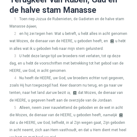
de halve stam Manasse
1
Toen riep Jozua de Rubenieten, de Gadieten en de halve stam
Manasse
bijeen
,
2
en hij zei tegen hen: Wat u betreft, u hebt alles in acht genomen
wat Mozes, de dienaar van de
HEERE
, u geboden heeft, en
u hebt
in alles wat ik u geboden heb naar mijn stem geluisterd.
3
U hebt deze lange tijd uw broeders niet verlaten, tot op deze
dag, en u hebt de voorschriften met betrekking tot het gebod van de
HEERE
, uw God, in acht genomen.
4
Nu heeft de
HEERE
, uw God, uw broeders echter rust gegeven,
zoals Hij hun toegezegd had. Keer daarom nu terug, en ga naar uw
tenten, naar het land
dat
uw bezit
is
,
dat Mozes, de dienaar van
de
HEERE
, u gegeven heeft aan de overzijde van de Jordaan.
5
Alleen, neem zeer nauwlettend de geboden en de wet in acht
die Mozes, de dienaar van de
HEERE
, u geboden heeft,
namelijk
dat u de
HEERE
, uw God, liefhebt, in al Zijn wegen gaat, Zijn geboden
in acht neemt, zich aan Hem vasthoudt, en dat u Hem dient met heel