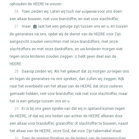
ophouden de
HEERE
te vrezen.
26
Toen zeiden wij: Laten wij toch
het volgende
voor ons doen:
een altaar bouwen, niet voor brandoffer, en niet voor slachtoffer,
27
maar
laat het een getuige zijn tussen ons en u, en tussen
de generaties na ons, opdat wij de dienst van de
HEERE
voor Zijn
aangezicht zouden verrichten met onze brandoffers, met onze
slachtoffers en met onze dankoffers, en uw kinderen morgen niet
tegen onze kinderen zouden zeggen: U hebt geen deel aan de
HEERE
.
28
Daarop zeiden wij: Als het gebeurt dat zij morgen
zo
tegen ons
en tegen de generaties na ons spreken, dan zullen wij zeggen: Kijk
naar het evenbeeld van het altaar van de
HEERE
dat onze vaderen
gemaakt hebben, niet voor brandoffer, ook niet voor slachtoffer, maar
het is een getuige tussen ons en u.
29
Er is bij ons geen sprake van dat wij in opstand komen tegen
de
HEERE
, of dat wij ons heden van achter de
HEERE
afkeren door
een altaar voor brandoffer, graanoffer of slachtoffer te bouwen, naast
het altaar van de
HEERE
, onze God, dat voor Zijn tabernakel staat.
30
Toen de priester Pinehas en de leiders van de gemeenschap