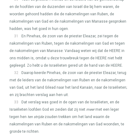
en de hoofden van de duizenden van Israël die bij hem waren, de
woorden gehoord hadden die de nakomelingen van Ruben, de
nakomelingen van Gad en de nakomelingen van Manasse gesproken
hadden, was het goed in hun ogen.
31
En Pinehas, de zoon van de priester Eleazar, zei tegen de
nakomelingen van Ruben, tegen de nakomelingen van Gad en tegen
de nakomelingen van Manasse: Vandaag weten wij dat de
HEERE
in
ons midden is, omdat u deze trouwbreuk tegen de
HEERE
niet hebt
gepleegd. Zo hebt u de Israëlieten gered uit de hand van de
HEERE
.
32
Daarop keerde Pinehas, de zoon van de priester Eleazar, terug
met de leiders van de nakomelingen van Ruben en de nakomelingen
van Gad, uit het land Gilead naar het land Kanaän, naar de Israëlieten;
en zij brachten verslag aan hen uit.
33
Dat verslag was goed in de ogen van de Israëlieten, en de
Israëlieten loofden God en zeiden dat zij niet
meer
met een leger
tegen hen
ten strijde
zouden trekken om het land waarin de
nakomelingen van Ruben en de nakomelingen van Gad woonden, te
gronde te richten.