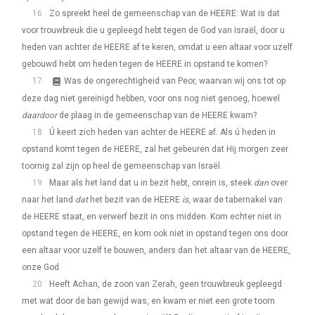
16
Zo spreekt heel de gemeenschap van de
HEERE
: Wat is dat
voor trouwbreuk die u gepleegd hebt tegen de God van Israël, door u
heden van achter de
HEERE
af te keren, omdat u een altaar voor uzelf
gebouwd hebt om heden tegen de
HEERE
in opstand te komen?
17
Was de ongerechtigheid van Peor, waarvan wij ons tot op
deze dag niet gereinigd hebben, voor ons nog niet genoeg, hoewel
daardoor
de plaag in de gemeenschap van de
HEERE
kwam?
18
Ú keert zich heden van achter de
HEERE
af. Als ú heden in
opstand komt tegen de
HEERE
, zal het gebeuren dat Hij morgen zeer
toornig zal zijn op heel de gemeenschap van Israël.
19
Maar als het land dat u in bezit hebt, onrein is, steek
dan
over
naar het land
dat
het bezit van de
HEERE
is
, waar de tabernakel van
de
HEERE
staat, en verwerf bezit in ons midden. Kom echter niet in
opstand tegen de
HEERE
, en kom ook niet in opstand tegen ons door
een altaar voor uzelf te bouwen, anders dan het altaar van de
HEERE
,
onze God.
20
Heeft Achan, de zoon van Zerah, geen trouwbreuk gepleegd
met wat door de ban gewijd was, en kwam er niet een grote toorn