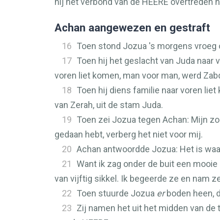
hij het verbond van de
HEERE
overtreden he
Achan aangewezen en gestraft
16
Toen stond Jozua 's morgens vroeg o
17
Toen hij het geslacht van Juda naar 
voren liet komen, man voor man, werd Za
18
Toen hij diens familie naar voren l
van Zerah, uit de stam Juda.
19
Toen zei Jozua tegen Achan: Mijn zo
gedaan hebt, verberg het niet voor mij.
20
Achan antwoordde Jozua: Het is waar
21
Want ik zag onder de buit een mooie
van vijftig sikkel. Ik begeerde ze en nam ze
22
Toen stuurde Jozua
er
boden heen, di
23
Zij namen het uit het midden van de t