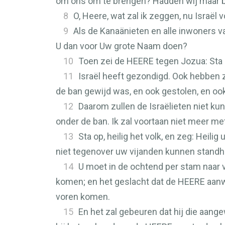
om ons om te brengen? Hadden wij maar bes
8
O, Heere, wat zal ik zeggen, nu Israël
9
Als de Kanaänieten en alle inwoners v
U dan voor Uw grote Naam doen?
10
Toen zei de
HEERE
tegen Jozua: Sta 
11
Israël heeft gezondigd. Ook hebben 
de ban gewijd was, en ook gestolen, en ook
12
Daarom zullen de Israëlieten niet ku
onder de ban. Ik zal voortaan niet meer met
13
Sta op, heilig het volk, en zeg: Heil
niet tegenover uw vijanden kunnen standh
14
U moet in de ochtend per stam naar 
komen; en het geslacht dat de
HEERE
aanwi
voren komen.
15
En het zal gebeuren dat hij die aan