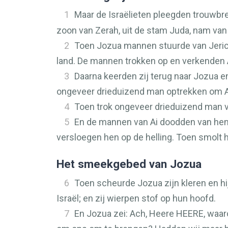
1
Maar de Israëlieten pleegden trouwbr
zoon van Zerah, uit de stam Juda, nam va
2
Toen Jozua mannen stuurde van Jericho 
land. De mannen trokken op en verkenden 
3
Daarna keerden zij terug naar Jozua e
ongeveer drieduizend man optrekken om Ai 
4
Toen trok ongeveer drieduizend man va
5
En de mannen van Ai doodden van hen
versloegen hen op de helling. Toen smolt h
Het smeekgebed van Jozua
6
Toen scheurde Jozua zijn kleren en hij
Israël; en zij wierpen stof op hun hoofd.
7
En Jozua zei: Ach, Heere
HEERE
, waa