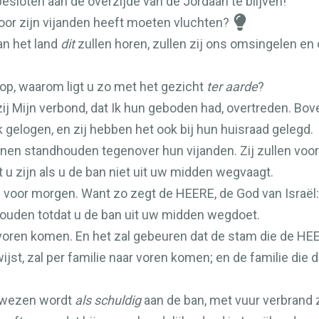
loten aan de overzijde van de Jordaan te blijven!
 voor zijn vijanden heeft moeten vluchten?
an het land
dit
zullen horen, zullen zij ons omsingelen en
op, waarom ligt u zo met het gezicht
ter aarde
?
zij Mijn verbond, dat Ik hun geboden had, overtreden. B
 gelogen, en zij hebben het ook bij hun huisraad gelegd.
nnen standhouden tegenover hun vijanden. Zij zullen voor 
 u zijn als u de ban niet uit uw midden wegvaagt.
ig u voor morgen. Want zo zegt de
HEERE
, de God van Israël
ouden totdat u de ban uit uw midden wegdoet.
voren komen. En het zal gebeuren dat de stam die de
HE
jst, zal per familie naar voren komen; en de familie die 
gewezen wordt
als schuldig
aan de ban, met vuur verbrand za