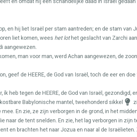
eft en omdat hij een schandelijke daad in Israël gedaan 
p, en hij liet Israël per stam aantreden; en de stam va
voren liet komen, wees
het lot
het geslacht van Zarchi aan
bdi aangewezen.
iet komen, man voor man, werd Achan aangewezen, de zoon
on, geef de
HEERE
, de God van Israël, toch de eer en doe
, ík heb tegen de
HEERE
, de God van Israël, gezondigd, 
 kostbare Babylonische mantel, tweehonderd sikkel
z
 mee. En zie, ze zijn verborgen in de grond, in het midden
e naar de tent snelden. En zie, het lag verborgen in zijn t
ent en brachten het naar Jozua en naar al de Israëlieten.