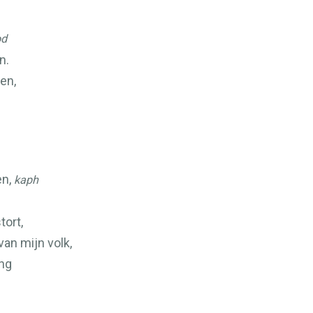
od
n.
en,
en,
kaph
tort,
an mijn volk,
ing