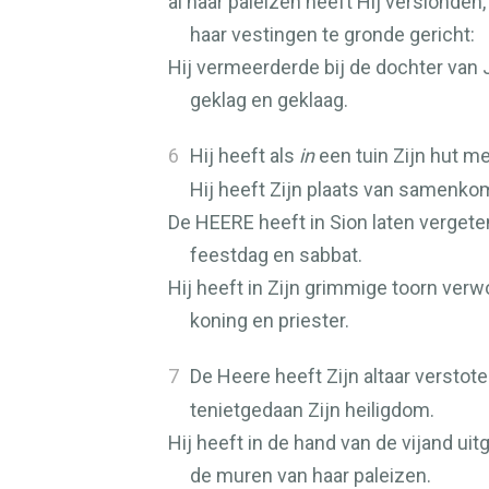
al haar paleizen heeft Hij verslonden,
haar vestingen te gronde gericht:
Hij vermeerderde bij de dochter van
geklag en geklaag.
6
Hij heeft als
in
een tuin Zijn hut 
Hij heeft Zijn plaats van samenkom
De
HEERE
heeft in Sion laten vergete
feestdag en sabbat.
Hij heeft in Zijn grimmige toorn ver
koning en priester.
7
De Heere heeft Zijn altaar verstot
tenietgedaan Zijn heiligdom.
Hij heeft in de hand van de vijand uit
de muren van haar paleizen.