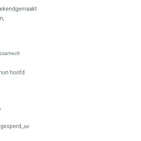
 bekendgemaakt
n,
u
samech
hun hoofd
?
ngesperd,
pe