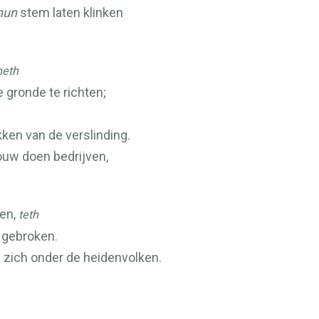
hun
stem laten klinken
heth
 gronde te richten;
kken van de verslinding.
ouw doen bedrijven,
ken,
teth
n gebroken.
 zich onder de heidenvolken.