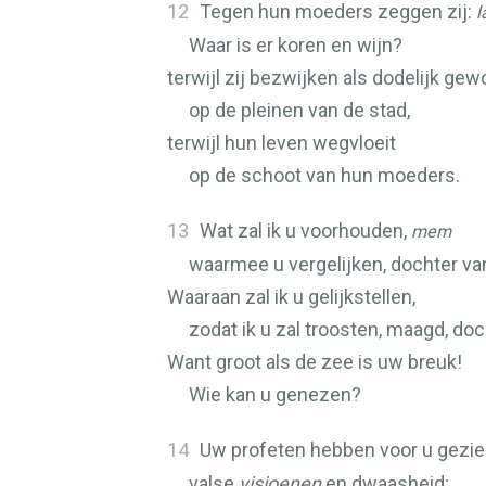
12
Tegen hun moeders zeggen zij:
l
Waar is er koren en wijn?
terwijl zij bezwijken als dodelijk ge
op de pleinen van de stad,
terwijl hun leven wegvloeit
op de schoot van hun moeders.
13
Wat zal ik u voorhouden,
mem
waarmee u vergelijken, dochter v
Waaraan zal ik u gelijkstellen,
zodat ik u zal troosten, maagd, do
Want groot als de zee is uw breuk!
Wie kan u genezen?
14
Uw profeten hebben voor u gezi
valse
visioenen
en dwaasheid;