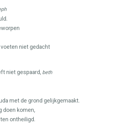
eph
ld.
geworpen
n voeten niet gedacht
ft niet gespaard,
beth
uda met de grond gelijkgemaakt.
ng doen komen,
sten ontheiligd.