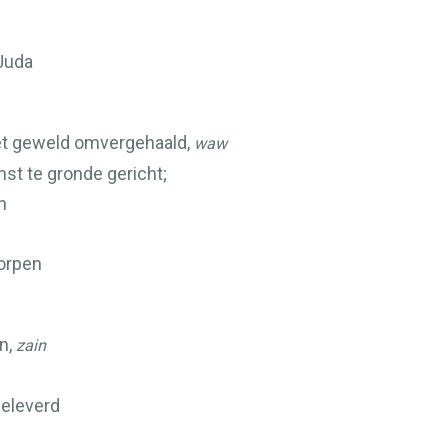
 Juda
met geweld omvergehaald,
waw
st te gronde gericht;
n
worpen
en,
zain
geleverd