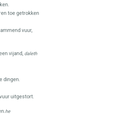
ken.
eren toe getrokken
vlammend vuur,
een vijand,
daleth
e dingen.
vuur uitgestort.
en.
he