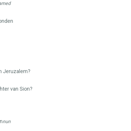
amed
wonden
an Jeruzalem?
chter van Sion?
en
nun