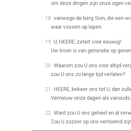
om deze dingen zijn onze ogen ver
18
vanwege de berg Sion, die een woe
waar vossen op lopen.
19
U,
HEERE
, zetelt voor eeuwig!
Uw troon is van generatie op gener
20
Waarom zou U ons voor altijd ver
zou U ons
zo
lange tijd verlaten?
21
HEERE
, bekeer ons tot U, dan zull
Vernieuw onze dagen als vanouds
22
Want zou U ons geheel en al ver
Zou U zozeer op ons vertoornd zij