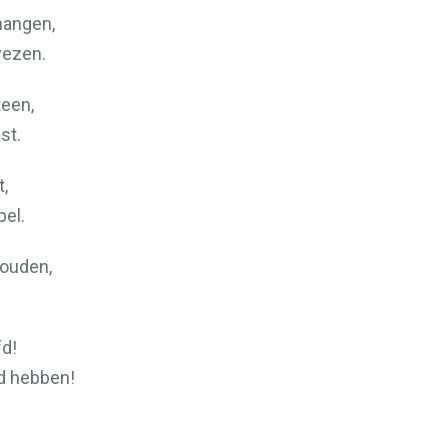
hangen,
wezen.
een,
st.
,
el.
houden,
fd!
d hebben!