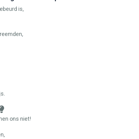
ebeurd is,
 vreemden,
js.
men ons niet!
n,