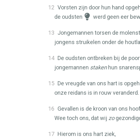
12
Vorsten zijn door hun hand opge
de oudsten
werd geen eer be
13
Jongemannen torsen de molenst
jongens struikelen onder de houtla
14
De oudsten ontbreken bij de poort
jongemannen
staken
hun snarensp
15
De vreugde van ons hart is opge
onze reidans is in rouw veranderd.
16
Gevallen is de kroon van ons hoo
Wee toch ons, dat wij
zo
gezondig
17
Hierom is ons hart ziek,