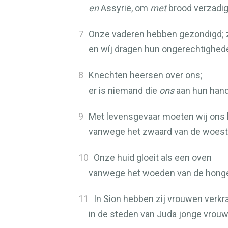
en
Assyrië, om
met
brood verzadig
7
Onze vaderen hebben gezondigd; zi
en wíj dragen hun ongerechtighed
8
Knechten heersen over ons;
er is niemand die
ons
aan hun hand
9
Met levensgevaar moeten wij ons 
vanwege het zwaard van de woesti
10
Onze huid gloeit als een oven
vanwege het woeden van de honge
11
In Sion hebben zij vrouwen verkra
in de steden van Juda jonge vrou