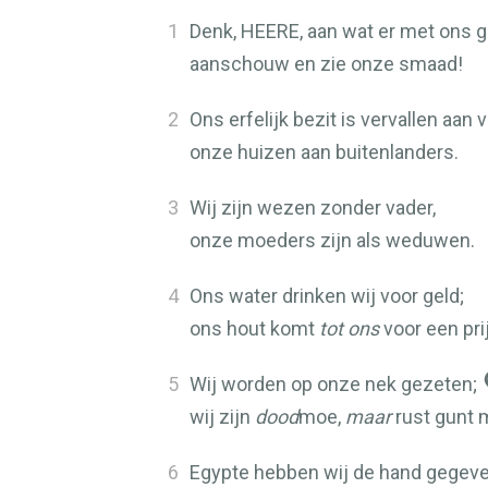
1
Denk,
HEERE
, aan wat er met ons g
aanschouw en zie onze smaad!
2
Ons erfelijk bezit is vervallen aan
onze huizen aan buitenlanders.
3
Wij zijn wezen zonder vader,
onze moeders zijn als weduwen.
4
Ons water drinken wij voor geld;
ons hout komt
tot ons
voor een pri
5
Wij worden op onze nek gezeten;
wij zijn
dood
moe,
maar
rust gunt 
6
Egypte hebben wij de hand gegeve