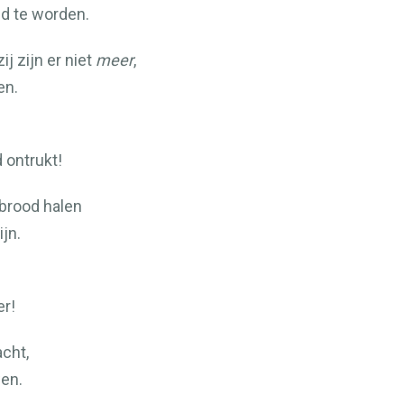
d te worden.
j zijn er niet
meer
,
en.
 ontrukt!
brood halen
jn.
r!
cht,
wen.