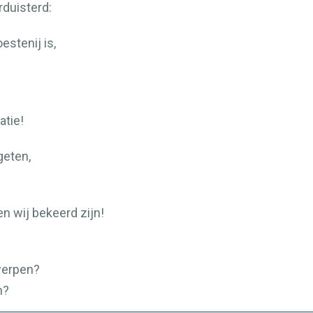
duisterd:
stenij is,
atie!
geten,
en wij bekeerd zijn!
.
werpen?
n?