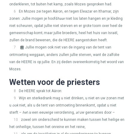
onderkleren, tot buiten het kamp, zoals Mozes gesproken had.
6
En Mozes zei tegen Aäron, en tegen Eleazar en Ithamar, zijn
zonen: Jullie mogen je hoofd
haar
niet los laten hangen en je kleding
niet scheuren, opdat jullie niet sterven en er grote toorn over heel de
gemeenschap komt; maar jullie broeders, heel het huis van Israël,
zullen de brand bewenen, die de
HEERE
aangestoken heeft.
7
Jullie mogen ook niet van de ingang van de tent van
ontmoeting weggaan, anders zullen jullie sterven, want de zalfolie
van de
HEERE
is op jullie. En zij deden overeenkomstig het woord van
Mozes.
Wetten voor de priesters
8
De
HEERE
sprak tot Aäron:
9
Wijn en sterkedrank mag u niet drinken, u niet en uw zonen met
u
ook
niet, als u de tent van ontmoeting binnenkomt, opdat u niet
sterft –
het is
een eeuwige verordening,
al
uw generaties door –
10
zowel om onderscheid te kunnen maken tussen het heilige en
het onheilige, tussen het onreine en het reine,