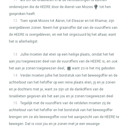
11
als om de Israëlieten in al de verordeningen te kunnen
onderwijzen die de
HEERE
door de dienst van Mozes
tot hen
gesproken heeft.
12
Toen sprak Mozes tot Aäron, tot Eleazar en tot Ithamar, zijn
overgebleven zonen: Neem het graanoffer dat van de vuuroffers van
de
HEERE
is overgebleven, en eet het ongezuurd bij het altaar, want
het is allerheiligst.
13
Jullie moeten dat eten op een heilige plaats, omdat het het
aan jou toegewezen deel van de vuuroffers van de
HEERE
is, en
ook
het aan je zonen toegewezen deel,
want zo is het mij geboden.
14
Verder moeten jullie het borststuk van het beweegoffer en de
achterbout van het hefoffer op een reine plaats eten, jij en je zonen
en je dochters met je, want ze zijn uit de dankoffers van de
Israëlieten gegeven als het aan jou en je zonen toegewezen deel.
15
Tegelijk met de vuuroffers van de vetdelen moeten zij de
achterbout van het hefoffer en het borststuk van het beweegoffer
brengen om ze als beweegoffer voor het aangezicht van de
HEERE
te
bewegen. Dat is voor jou en je zonen met je een eeuwige