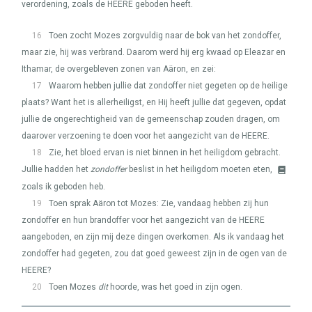
verordening, zoals de
HEERE
geboden heeft.
16
Toen zocht Mozes zorgvuldig naar de bok van het zondoffer,
maar zie, hij was verbrand. Daarom werd hij erg kwaad op Eleazar en
Ithamar, de overgebleven zonen van Aäron, en zei:
17
Waarom hebben jullie dat zondoffer niet gegeten op de heilige
plaats? Want het is allerheiligst, en Hij heeft jullie dat gegeven, opdat
jullie de ongerechtigheid van de gemeenschap zouden dragen, om
daarover verzoening te doen voor het aangezicht van de
HEERE
.
18
Zie, het bloed ervan is niet binnen in het heiligdom gebracht.
Jullie hadden het
zondoffer
beslist in het heiligdom moeten eten,
zoals ik geboden heb.
19
Toen sprak Aäron tot Mozes: Zie, vandaag hebben zij hun
zondoffer en hun brandoffer voor het aangezicht van de
HEERE
aangeboden, en zijn mij deze dingen overkomen. Als ik vandaag het
zondoffer had gegeten, zou dat goed geweest zijn in de ogen van de
HEERE
?
20
Toen Mozes
dit
hoorde, was het goed in zijn ogen.