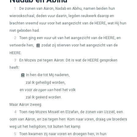
1
De zonen van Aäron, Nadab en Abihu, namen beiden hun
wierookschaal, deden vuur daarin, legden reukwerk daarop en
brachten vreemd vuur voor het aangezicht van de
HEERE
, wat Hij hun
niet geboden had.
2
Toen ging een vuur uit van het aangezicht van de
HEERE
, en
verteerde hen,
zodat zij stierven voor het aangezicht van de
HEERE
.
3
En Mozes zei tegen Aäron: Dit is wat de
HEERE
gesproken
heeft:
In hen die tot Mij naderen,
zal Ik geheiligd worden,
en voor
de ogen van
heel het volk
zal Ik geëerd worden.
Maar Aäron zweeg.
4
Toen riep Mozes Misaël en Elzafan, de zonen van Uzziël, een
oom van Aäron, en zei tegen hen: Kom naar voren, draag uw broeders
weg uit het heiligdom, tot buiten het kamp.
5
Toen kwamen zij naar voren en droegen hen, in hun