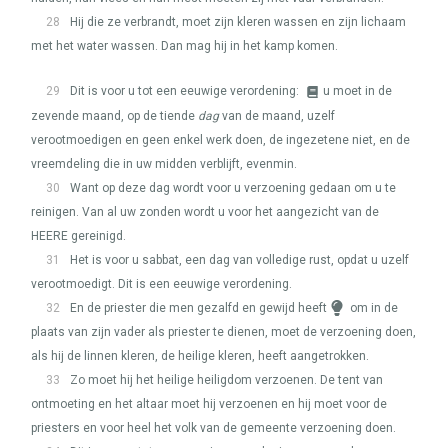
28
Hij die ze verbrandt, moet zijn kleren wassen en zijn lichaam
met het water wassen. Dan mag hij in het kamp komen.
29
Dit is voor u tot een eeuwige verordening:
u moet in de
zevende maand, op de tiende
dag
van de maand, uzelf
verootmoedigen en geen enkel werk doen, de ingezetene niet, en de
vreemdeling die in uw midden verblijft, evenmin.
30
Want op deze dag wordt voor u verzoening gedaan om u te
reinigen. Van al uw zonden wordt u voor het aangezicht van de
HEERE
gereinigd.
31
Het is voor u sabbat, een dag van volledige rust, opdat u uzelf
verootmoedigt. Dit is een eeuwige verordening.
32
En de priester die men gezalfd en gewijd heeft
om in de
plaats van zijn vader als priester te dienen, moet de verzoening doen,
als hij de linnen kleren, de heilige kleren, heeft aangetrokken.
33
Zo moet hij het heilige heiligdom verzoenen. De tent van
ontmoeting en het altaar moet hij verzoenen en hij moet voor de
priesters en voor heel het volk van de gemeente verzoening doen.