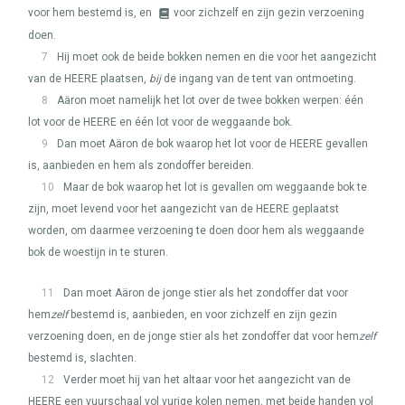
voor hem bestemd is, en
voor zichzelf en zijn gezin verzoening
doen.
7
Hij moet ook de beide bokken nemen en die voor het aangezicht
van de
HEERE
plaatsen,
bij
de ingang van de tent van ontmoeting.
8
Aäron moet namelijk het lot over de twee bokken werpen: één
lot voor de
HEERE
en één lot voor de weggaande bok.
9
Dan moet Aäron de bok waarop het lot voor de
HEERE
gevallen
is, aanbieden en hem als zondoffer bereiden.
10
Maar de bok waarop het lot is gevallen om weggaande bok te
zijn, moet levend voor het aangezicht van de
HEERE
geplaatst
worden, om daarmee verzoening te doen door hem als weggaande
bok de woestijn in te sturen.
11
Dan moet Aäron de jonge stier als het zondoffer dat voor
hem
zelf
bestemd is, aanbieden, en voor zichzelf en zijn gezin
verzoening doen, en de jonge stier als het zondoffer dat voor hem
zelf
bestemd is, slachten.
12
Verder moet hij van het altaar voor het aangezicht van de
HEERE
een vuurschaal vol vurige kolen nemen, met beide handen vol