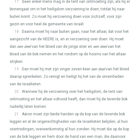
17
Geen enkel mens mag in de tent van ontmoeting zijn, als hij er
binnengaat om in het heiligdom verzoening te doen, totdat hij naar
buiten komt. Zo moet hij verzoening doen voor zichzelf, voor zijn
gezin en voor heel de gemeente van Israël.
18
Daarna moet hij naar buiten gaan, naar het altaar, dat voor het
aangezicht van de
HEERE
is, en er verzoening over doen. Hij moet
dan
een deel
van het bloed van de jonge stier en
een deel
van het
bloed van de bok nemen en het rondom op de hoorns van het altaar
strijken.
19
Dan moet hij met zijn vinger zeven keer
een deel
van het bloed
daarop sprenkelen. Zo reinigt en heiligt hij het van de onreinheden
van de Israëlieten.
20
Wanneer hij de verzoening over het heiligdom, de tent van
ontmoeting en het altaar voltooid heeft, dan moet hij de levende bok
naderbij laten komen.
21
Aäron moet zijn beide handen op de kop van de levende bok
leggen en al de ongerechtigheden van de Israëlieten belijden, al hun
overtredingen, overeenkomstig al hun zonden. Hij moet die op de kop
van de bok leggen en hem door de hand van een man, die daarvoor