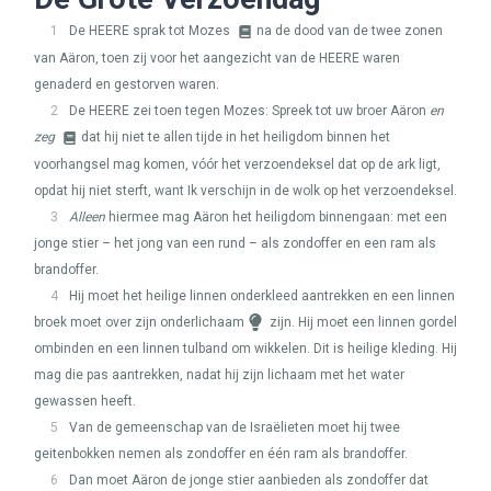
1
De
HEERE
sprak tot Mozes
na de dood van de twee zonen
van Aäron, toen zij voor het aangezicht van de
HEERE
waren
genaderd en gestorven waren.
2
De
HEERE
zei toen tegen Mozes: Spreek tot uw broer Aäron
en
zeg
dat hij niet te allen tijde in het heiligdom binnen het
voorhangsel mag komen, vóór het verzoendeksel dat op de ark ligt,
opdat hij niet sterft, want Ik verschijn in de wolk op het verzoendeksel.
3
Alleen
hiermee mag Aäron het heiligdom binnengaan: met een
jonge stier – het jong van een rund – als zondoffer en een ram als
brandoffer.
4
Hij moet het heilige linnen onderkleed aantrekken en een linnen
broek moet over zijn onderlichaam
zijn. Hij moet een linnen gordel
ombinden en een linnen tulband om wikkelen. Dit is heilige kleding. Hij
mag die pas aantrekken, nadat hij zijn lichaam met het water
gewassen heeft.
5
Van de gemeenschap van de Israëlieten moet hij twee
geitenbokken nemen als zondoffer en één ram als brandoffer.
6
Dan moet Aäron de jonge stier aanbieden als zondoffer dat