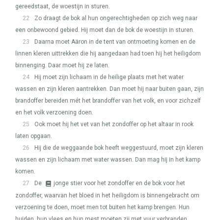
gereedstaat, de woestijn in sturen.
22
Zo draagt de bok al hun ongerechtigheden op zich weg naar
een onbewoond gebied. Hij moet dan de bok de woestijn in sturen.
23
Daarna moet Aäron in de tent van ontmoeting komen en de
linnen kleren uittrekken die hij aangedaan had toen hij het heiligdom
binnenging. Daar moet hij ze laten.
24
Hij moet zijn lichaam in de heilige plaats met het water
wassen en zijn kleren aantrekken. Dan moet hij naar buiten gaan, zijn
brandoffer bereiden mét het brandoffer van het volk, en voor zichzelf
en het volk verzoening doen.
25
Ook moet hij het vet van het zondoffer op het altaar in rook
laten opgaan.
26
Hij die de weggaande bok heeft weggestuurd, moet zijn kleren
wassen en zijn lichaam met water wassen. Dan mag hij in het kamp
komen.
27
De
jonge stier voor het zondoffer en de bok voor het
zondoffer, waarvan het bloed in het heiligdom is binnengebracht om
verzoening te doen, moet men tot buiten het kamp brengen. Hun
huiden, hun vlees en hun mest moeten zij met vuur verbranden.