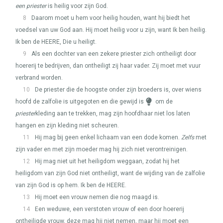
een priester
is heilig voor zijn God.
8
Daarom moet u hem voor heilig houden, want hij biedt het
voedsel van uw God aan. Hij moet heilig voor u zijn, want Ik ben heilig.
Ik ben de
HEERE
, Die u heiligt.
9
Als een dochter van een zekere priester zich ontheiligt door
hoererij te bedrijven, dan ontheiligt zij haar vader. Zij moet met vuur
verbrand worden.
10
De priester die de hoogste onder zijn broeders is, over wiens
hoofd de zalfolie is uitgegoten en die gewijd is
om de
priester
kleding aan te trekken, mag zijn hoofdhaar niet los laten
hangen en zijn kleding niet scheuren.
11
Hij mag bij geen enkel lichaam van een dode komen.
Zelfs
met
zijn vader en met zijn moeder mag hij zich niet verontreinigen.
12
Hij mag niet uit het heiligdom weggaan, zodat hij het
heiligdom van zijn God niet ontheiligt, want de wijding van de zalfolie
van zijn God is op hem. Ik ben de
HEERE
.
13
Hij moet een vrouw nemen die nog maagd is.
14
Een weduwe, een verstoten vrouw of een door hoererij
ontheiligde vrouw, deze mag hij niet nemen, maar hij moet een