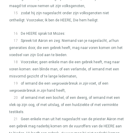
maagd tot vrouw nemen uit zijn volksgenoten,
15
zodat hij zijn nageslacht onder zijn volksgenoten niet
ontheiligt. Voorzeker, Ik ben de
HEERE
, Die hem heiligt.
16
De
HEERE
sprak tot Mozes:
17
Spreek tot Aäron en zeg: Niemand van je nageslacht,
al
hun
generaties door, die een gebrek heeft, mag naar voren komen om het
voedsel van zijn God aan te bieden.
18
Voorzeker, geen enkele man die een gebrek heeft, mag naar
voren komen: een blinde man, of een verlamde, of iemand met een
misvormd gezicht of te lange ledematen,
19
of iemand die een
vergroeide
breuk
in zijn
voet, of een
vergroeide
breuk
in zijn
hand heeft,
20
of iemand met een bochel, of een dwerg, of iemand met een
vlek op zijn oog, of met uitslag, of een huidziekte of met verminkte
testikels.
21
Geen enkele man uit het nageslacht van de priester Aäron met
een gebrek mag naderbij komen om de vuuroffers van de
HEERE
aan