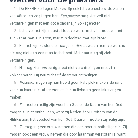
1
De
HEERE
zei tegen Mozes: Spreek tot de priesters, de zonen
van Aäron, en zeg tegen hen:
Een priester
mag zichzelf niet
verontreinigen met een dode onder zijn volksgenoten,
2
behalve met zijn naaste bloedverwant: met zijn moeder, met
zijn vader, met zijn zoon, met zijn dochter, met zijn broer.
3
En met zijn zuster die maagd is,
die
nauw aan hem verwant is,
die
nog
niet aan een man toebehoort. Met haar mag hij zich
verontreinigen.
4
Hij mag zich
als
echtgenoot niet verontreinigen met zijn
volksgenoten. Hij zou zichzelf daardoor ontheiligen.
5
Priesters
mogen op hun hoofd geen kale plek maken, de rand
van hun baard niet afscheren en in hun lichaam geen inkervingen
maken.
6
Zij moeten heilig zijn voor hun God en de Naam van hun God
mogen zij niet ontheiligen, want zij bieden de vuuroffers van de
HEERE
aan, het voedsel van hun God. Daarom moeten zij heilig zijn.
7
Zij mogen geen vrouw nemen die een hoer of ontheiligde is. Zij
mogen ook geen vrouw nemen die door haar man verstoten is, want