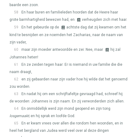
baarde een zoon.
58
En haar buren en familieleden hoorden dat de Heere haar
grote barmhartigheid bewezen had, en
verheugden zich met haar.
59
En het gebeurde op de
achtste dag dat zij kwamen om het
kind te besnijden en ze noemden het Zacharias, naar de naam van
zijn vader,
60
maar zijn moeder antwoordde en zei: Nee, maar
hij zal
Johannes heten!
61
En ze zeiden tegen haar: Er is niemand in uw familie die die
naam draagt,
62
en zij gebaarden naar zijn vader hoe hij wilde dat het genoemd
zou worden.
63
En nadat hij om een schrijftafeltje gevraagd had, schreef hij
de woorden: Johannes is zijn naam. En zij verwonderden zich allen.
64
En onmiddellijk werd zijn mond geopend en zijn tong
losgemaakt
; en hij sprak en loofde God.
65
En er kwam vrees over allen die rondom hen woonden, en in
heel het bergland van Judea werd veel over al deze dingen