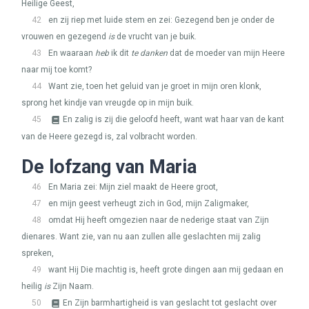
Heilige Geest,
42
en zij riep met luide stem en zei: Gezegend ben je onder de
vrouwen en gezegend
is
de vrucht van je buik.
43
En waaraan
heb
ik dit
te danken
dat de moeder van mijn Heere
naar mij toe komt?
44
Want zie, toen het geluid van je groet in mijn oren klonk,
sprong het kindje van vreugde op in mijn buik.
45
En zalig is zij die geloofd heeft, want wat haar van de kant
van de Heere gezegd is, zal volbracht worden.
De lofzang van Maria
46
En Maria zei: Mijn ziel maakt de Heere groot,
47
en mijn geest verheugt zich in God, mijn Zaligmaker,
48
omdat Hij heeft omgezien naar de nederige staat van Zijn
dienares. Want zie, van nu aan zullen alle geslachten mij zalig
spreken,
49
want Hij Die machtig is, heeft grote dingen aan mij gedaan en
heilig
is
Zijn Naam.
50
En Zijn barmhartigheid is van geslacht tot geslacht over