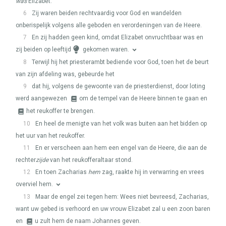
was
Elizabet.
6
Zij waren beiden rechtvaardig voor God en wandelden
onberispelijk volgens alle geboden en verordeningen van de Heere.
7
En zij hadden geen kind, omdat Elizabet onvruchtbaar was en
zij beiden op leeftijd
gekomen waren.
8
Terwijl hij het priesterambt bediende voor God, toen het de beurt
van zijn afdeling was, gebeurde het
9
dat hij, volgens de gewoonte van de priesterdienst, door loting
werd aangewezen
om de tempel van de Heere binnen te gaan en
het reukoffer te brengen.
10
En heel de menigte van het volk was buiten aan het bidden op
het uur van het reukoffer.
11
En er verscheen aan hem een engel van de Heere, die aan de
rechter
zijde
van het reukofferaltaar stond.
12
En toen Zacharias
hem
zag, raakte hij in verwarring en vrees
overviel hem.
13
Maar de engel zei tegen hem: Wees niet bevreesd, Zacharias,
want uw gebed is verhoord en uw vrouw Elizabet zal u een zoon baren
en
u zult hem de naam Johannes geven.