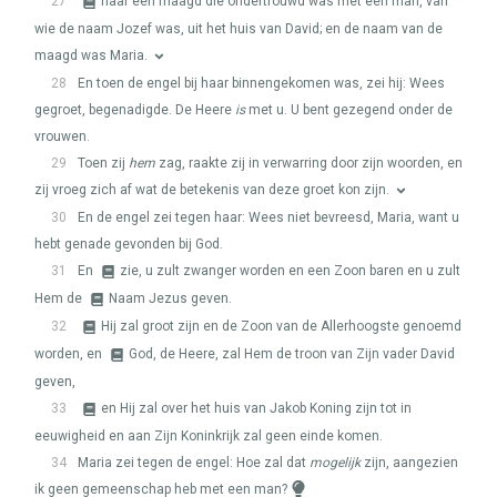
27
naar een maagd die ondertrouwd was met een man, van
wie de naam Jozef was, uit het huis van David; en de naam van de
maagd was Maria.
28
En toen de engel bij haar binnengekomen was, zei hij: Wees
gegroet, begenadigde. De Heere
is
met u. U bent gezegend onder de
vrouwen.
29
Toen zij
hem
zag, raakte zij in verwarring door zijn woorden, en
zij vroeg zich af wat de betekenis van deze groet kon zijn.
30
En de engel zei tegen haar: Wees niet bevreesd, Maria, want u
hebt genade gevonden bij God.
31
En
zie, u zult zwanger worden en een Zoon baren en u zult
Hem de
Naam Jezus geven.
32
Hij zal groot zijn en de Zoon van de Allerhoogste genoemd
worden, en
God, de Heere, zal Hem de troon van Zijn vader David
geven,
33
en Hij zal over het huis van Jakob Koning zijn tot in
eeuwigheid en aan Zijn Koninkrijk zal geen einde komen.
34
Maria zei tegen de engel: Hoe zal dat
mogelijk
zijn, aangezien
ik geen gemeenschap heb met een man?