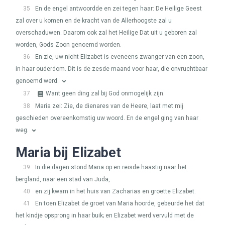
35
En de engel antwoordde en zei tegen haar: De Heilige Geest
zal over u komen en de kracht van de Allerhoogste zal u
overschaduwen. Daarom ook zal het Heilige Dat uit u geboren zal
worden, Gods Zoon genoemd worden.
36
En zie, uw nicht Elizabet is eveneens zwanger van een zoon,
in haar ouderdom. Dit is de zesde maand voor haar, die onvruchtbaar
genoemd werd.
37
Want geen ding zal bij God onmogelijk zijn.
38
Maria zei: Zie, de dienares van de Heere, laat met mij
geschieden overeenkomstig uw woord. En de engel ging van haar
weg.
Maria bij Elizabet
39
In die dagen stond Maria op en reisde haastig naar het
bergland, naar een stad van Juda,
40
en zij kwam in het huis van Zacharias en groette Elizabet.
41
En toen Elizabet de groet van Maria hoorde, gebeurde het dat
het kindje opsprong in haar buik; en Elizabet werd vervuld met de