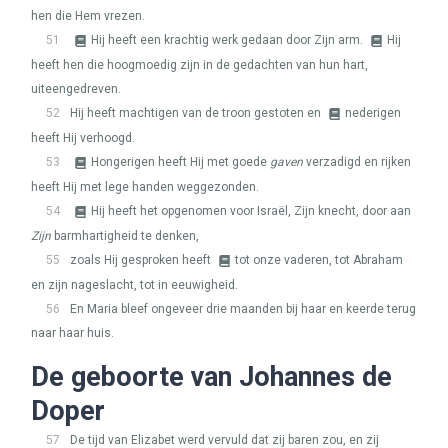
hen die Hem vrezen.
51
Hij heeft een krachtig werk gedaan door Zijn arm.
Hij
heeft hen die hoogmoedig zijn in de gedachten van hun hart,
uiteengedreven.
52
Hij heeft machtigen van de troon gestoten en
nederigen
heeft Hij verhoogd.
53
Hongerigen heeft Hij met goede
gaven
verzadigd en rijken
heeft Hij met lege handen weggezonden.
54
Hij heeft het opgenomen voor Israël, Zijn knecht, door aan
Zijn
barmhartigheid te denken,
55
zoals Hij gesproken heeft
tot onze vaderen, tot Abraham
en zijn nageslacht, tot in eeuwigheid.
56
En Maria bleef ongeveer drie maanden bij haar en keerde terug
naar haar huis.
De geboorte van Johannes de
Doper
57
De tijd van Elizabet werd vervuld dat zij baren zou, en zij