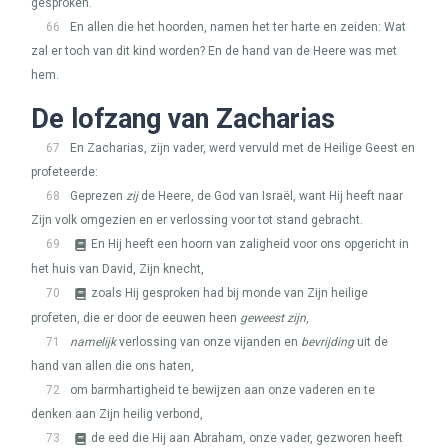
gesproken.
66
En allen die het hoorden, namen het ter harte en zeiden: Wat
zal er toch van dit kind worden? En de hand van de Heere was met
hem.
De lofzang van Zacharias
67
En Zacharias, zijn vader, werd vervuld met de Heilige Geest en
profeteerde:
68
Geprezen
zij
de Heere, de God van Israël, want Hij heeft naar
Zijn volk omgezien en er verlossing voor tot stand gebracht.
69
En Hij heeft een hoorn van zaligheid voor ons opgericht in
het huis van David, Zijn knecht,
70
zoals Hij gesproken had bij monde van Zijn heilige
profeten, die er door de eeuwen heen
geweest zijn
,
71
namelijk
verlossing van onze vijanden en
bevrijding
uit de
hand van allen die ons haten,
72
om barmhartigheid te bewijzen aan onze vaderen en te
denken aan Zijn heilig verbond,
73
de eed die Hij aan Abraham, onze vader, gezworen heeft