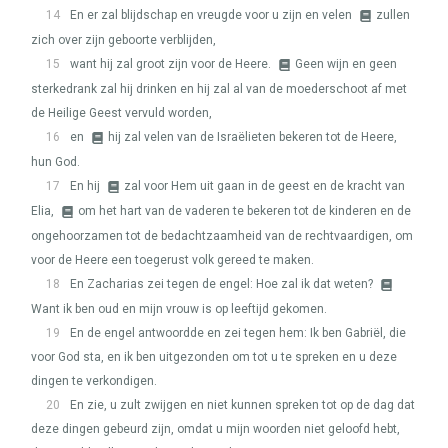
14
En er zal blijdschap en vreugde voor u zijn en velen
zullen
zich over zijn geboorte verblijden,
15
want hij zal groot zijn voor de Heere.
Geen wijn en geen
sterkedrank zal hij drinken en hij zal al van de moederschoot af met
de Heilige Geest vervuld worden,
16
en
hij zal velen van de Israëlieten bekeren tot de Heere,
hun God.
17
En hij
zal voor Hem uit gaan in de geest en de kracht van
Elia,
om het hart van de vaderen te bekeren tot de kinderen en de
ongehoorzamen tot de bedachtzaamheid van de rechtvaardigen, om
voor de Heere een toegerust volk gereed te maken.
18
En Zacharias zei tegen de engel: Hoe zal ik dat weten?
Want ik ben oud en mijn vrouw is op leeftijd gekomen.
19
En de engel antwoordde en zei tegen hem: Ik ben Gabriël, die
voor God sta, en ik ben uitgezonden om tot u te spreken en u deze
dingen te verkondigen.
20
En zie, u zult zwijgen en niet kunnen spreken tot op de dag dat
deze dingen gebeurd zijn, omdat u mijn woorden niet geloofd hebt,