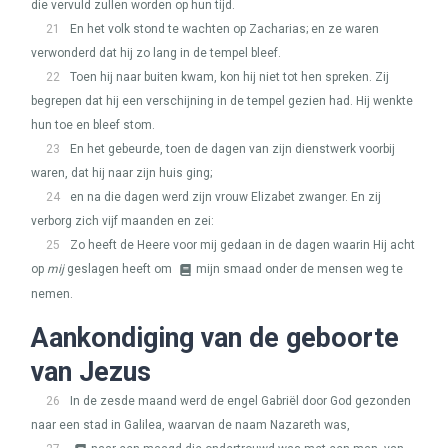
die vervuld zullen worden op hun tijd.
21
En het volk stond te wachten op Zacharias; en ze waren
verwonderd dat hij zo lang in de tempel bleef.
22
Toen hij naar buiten kwam, kon hij niet tot hen spreken. Zij
begrepen dat hij een verschijning in de tempel gezien had. Hij wenkte
hun toe en bleef stom.
23
En het gebeurde, toen de dagen van zijn dienstwerk voorbij
waren, dat hij naar zijn huis ging;
24
en na die dagen werd zijn vrouw Elizabet zwanger. En zij
verborg zich vijf maanden en zei:
25
Zo heeft de Heere voor mij gedaan in de dagen waarin Hij acht
op
mij
geslagen heeft om
mijn smaad onder de mensen weg te
nemen.
Aankondiging van de geboorte
van Jezus
26
In de zesde maand werd de engel Gabriël door God gezonden
naar een stad in Galilea, waarvan de naam Nazareth was,