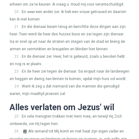
erheen om ze te keuren. Ik vraag u: Houd mij voor verontschuldigd.
20
En
weer
een ander zei: Ik heb een vrouw getrouwd en daarom
kan ik niet komen.
21
En die dienaar kwam terug en berichtte deze dingen aan zijn
heer. Toen werd de heer des huizes boos en zei tegen zijn dienaar:
Ga er snel op uit naar de straten en stegen van de stad en breng de
armen en verminkten en kreupelen en blinden hier binnen.
22
En de dienaar zei: Heer, het is gebeurd, zoals u bevolen hebt
en nog is er plaats.
23
En de heer zei tegen de dienaar: Ga eropuit naar de landwegen
en heggen en dwing
hen
binnen te komen, opdat mijn huis vol wordt.
24
Want ik zeg u dat niemand van die mannen die genodigd
waren, mijn maaltijd proeven zal.
Alles verlaten om Jezus' wil
25
En vele menigten trokken met Hem mee, en terwijl Hij Zich
omkeerde, zei Hij tegen hen:
26
Als iemand tot Mij komt en niet haat zijn eigen vader en