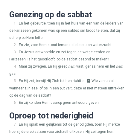
Genezing op de sabbat
1
En het gebeurde, toen Hij in het huis van een van de leiders van
de Farizeeën gekomen was op een sabbat om brood te eten, dat zij
scherp op Hem letten.
2
En zie, voor Hem stond iemand die leed aan waterzucht.
3
En Jezus antwoordde en zei tegen de wetgeleerden en
Farizeeën: Is het geoorloofd op de sabbat gezond te maken?
4
Maar zij zwegen. En Hij greep
hem
vast, genas hem en liet
hem
gaan.
5
En Hij zei, terwijl Hij Zich tot hen richtte:
Wie van u zal,
wanneer zijn ezel of os in een put valt, deze er niet meteen uittrekken
op de dag van de sabbat?
6
En zij konden Hem daarop geen antwoord geven.
Oproep tot nederigheid
7
En Hij sprak een gelijkenis tot de genodigden, toen Hij merkte
hoe zij de ereplaatsen voor zichzelf uitkozen. Hij zei tegen hen: