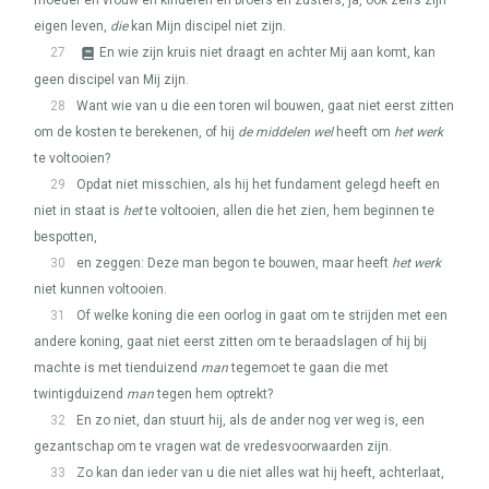
moeder en vrouw en kinderen en broers en zusters, ja, ook zelfs zijn
eigen leven,
die
kan Mijn discipel niet zijn.
27
En wie zijn kruis niet draagt en achter Mij aan komt, kan
geen discipel van Mij zijn.
28
Want wie van u die een toren wil bouwen, gaat niet eerst zitten
om de kosten te berekenen, of hij
de middelen wel
heeft om
het werk
te voltooien?
29
Opdat niet misschien, als hij het fundament gelegd heeft en
niet in staat is
het
te voltooien, allen die het zien, hem beginnen te
bespotten,
30
en zeggen: Deze man begon te bouwen, maar heeft
het werk
niet kunnen voltooien.
31
Of welke koning die een oorlog in gaat om te strijden met een
andere koning, gaat niet eerst zitten om te beraadslagen of hij bij
machte is met tienduizend
man
tegemoet te gaan die met
twintigduizend
man
tegen hem optrekt?
32
En zo niet, dan stuurt hij, als de ander nog ver weg is, een
gezantschap om te vragen wat de vredesvoorwaarden zijn.
33
Zo kan dan ieder van u die niet alles wat hij heeft, achterlaat,