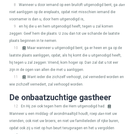
8
Wanneer u door iemand op een bruiloft uitgenodigd bent, ga
dan
niet aanliggen op de ereplaats, opdat niet misschien iemand die
voornamer is dan u, door hem uitgenodigd is,
9
en hij die u en hem uitgenodigd heeft, tegen u zal komen
zeggen: Geef hem die plaats. U zou dan tot uw schande de laatste
plaats beginnen in te nemen.
10
Maar wanneer u uitgenodigd bent, ga er heen en ga op de
laatste plaats aanliggen, opdat, als hij komt die u uitgenodigd heeft,
hij tegen u zal zeggen: Vriend, kom hoger op. Dan zal dat u tot eer
zijn in de ogen van allen die met u aanliggen.
11
Want ieder die zichzelf verhoogt, zal vernederd worden en
wie zichzelf vernedert, zal verhoogd worden.
De onbaatzuchtige gastheer
12
En Hij zei ook tegen hem die Hem uitgenodigd had:
Wanneer u een middag- of avondmaaltijd houdt, roep
dan
niet uw
vrienden, ook niet uw broers, en niet uw familieleden of rijke buren,
opdat ook zij u niet op hun beurt terugvragen en het u vergolden