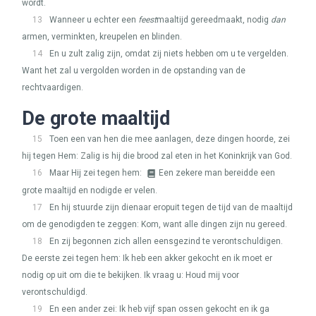
wordt.
13
Wanneer u echter een
feest
maaltijd gereedmaakt, nodig
dan
armen, verminkten, kreupelen en blinden.
14
En u zult zalig zijn, omdat zij niets hebben om u te vergelden.
Want het zal u vergolden worden in de opstanding van de
rechtvaardigen.
De grote maaltijd
15
Toen een van hen die mee aanlagen, deze dingen hoorde, zei
hij tegen Hem: Zalig is hij die brood zal eten in het Koninkrijk van God.
16
Maar Hij zei tegen hem:
Een zekere man bereidde een
grote maaltijd en nodigde er velen.
17
En hij stuurde zijn dienaar eropuit tegen de tijd van de maaltijd
om de genodigden te zeggen: Kom, want alle dingen zijn nu gereed.
18
En zij begonnen zich allen eensgezind te verontschuldigen.
De eerste zei tegen hem: Ik heb een akker gekocht en ik moet er
nodig op uit om die te bekijken. Ik vraag u: Houd mij voor
verontschuldigd.
19
En een ander zei: Ik heb vijf span ossen gekocht en ik ga