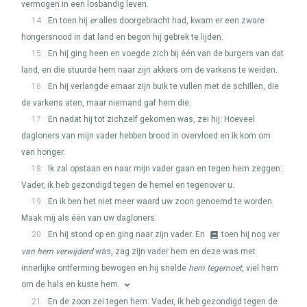
vermogen in een losbandig leven.
14
En toen hij
er
alles doorgebracht had, kwam er een zware
hongersnood in dat land en begon hij gebrek te lijden.
15
En hij ging heen en voegde zich bij één van de burgers van dat
land, en die stuurde hem naar zijn akkers om de varkens te weiden.
16
En hij verlangde ernaar zijn buik te vullen met de schillen, die
de varkens aten, maar niemand gaf hem die.
17
En nadat hij tot zichzelf gekomen was, zei hij: Hoeveel
dagloners van mijn vader hebben brood in overvloed en ik kom om
van honger.
18
Ik zal opstaan en naar mijn vader gaan en tegen hem zeggen:
Vader, ik heb gezondigd tegen de hemel en tegenover u.
19
En ik ben het niet meer waard uw zoon genoemd te worden.
Maak mij als één van uw dagloners.
20
En hij stond op en ging naar zijn vader. En
toen hij nog ver
van hem verwijderd
was, zag zijn vader hem en deze was met
innerlijke ontferming bewogen en hij snelde
hem tegemoet
, viel hem
om de hals en kuste hem.
21
En de zoon zei tegen hem: Vader, ik heb gezondigd tegen de