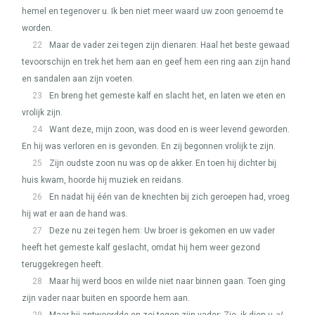
hemel en tegenover u. Ik ben niet meer waard uw zoon genoemd te
worden.
22
Maar de vader zei tegen zijn dienaren: Haal het beste gewaad
tevoorschijn en trek het hem aan en geef hem een ring aan zijn hand
en sandalen aan zijn voeten.
23
En breng het gemeste kalf en slacht het, en laten we eten en
vrolijk zijn.
24
Want deze, mijn zoon, was dood en is weer levend geworden.
En hij was verloren en is gevonden. En zij begonnen vrolijk te zijn.
25
Zijn oudste zoon nu was op de akker. En toen hij dichter bij
huis kwam, hoorde hij muziek en reidans.
26
En nadat hij één van de knechten bij zich geroepen had, vroeg
hij wat er aan de hand was.
27
Deze nu zei tegen hem: Uw broer is gekomen en uw vader
heeft het gemeste kalf geslacht, omdat hij hem weer gezond
teruggekregen heeft.
28
Maar hij werd boos en wilde niet naar binnen gaan. Toen ging
zijn vader naar buiten en spoorde hem aan.