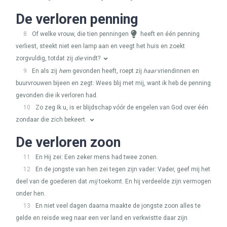
De verloren penning
8
Of welke vrouw, die tien penningen
heeft en één penning
verliest, steekt niet een lamp aan en veegt het huis en zoekt
zorgvuldig, totdat zij
die
vindt?
9
En als zij
hem
gevonden heeft, roept zij
haar
vriendinnen en
buurvrouwen bijeen en zegt: Wees blij met mij, want ik heb de penning
gevonden die ik verloren had.
10
Zo zeg Ik u, is er blijdschap vóór de engelen van God over één
zondaar die zich bekeert.
De verloren zoon
11
En Hij zei: Een zeker mens had twee zonen.
12
En de jongste van hen zei tegen zijn vader: Vader, geef mij het
deel van de goederen dat
mij
toekomt. En hij verdeelde zijn vermogen
onder hen.
13
En niet veel dagen daarna maakte de jongste zoon alles te
gelde en reisde weg naar een ver land en verkwistte daar zijn