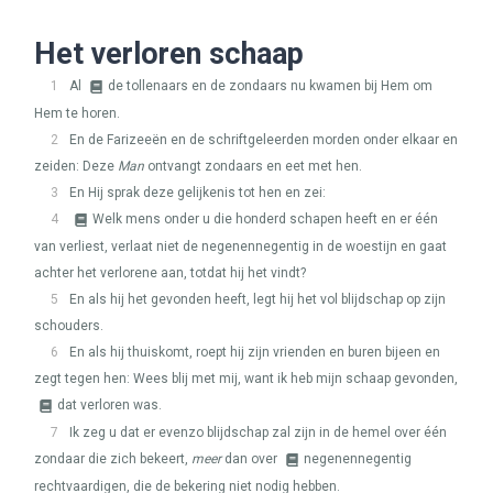
Het verloren schaap
1
Al
de tollenaars en de zondaars nu kwamen bij Hem om
Hem te horen.
2
En de Farizeeën en de schriftgeleerden morden onder elkaar en
zeiden: Deze
Man
ontvangt zondaars en eet met hen.
3
En Hij sprak deze gelijkenis tot hen en zei:
4
Welk mens onder u die honderd schapen heeft en er één
van verliest, verlaat niet de negenennegentig in de woestijn en gaat
achter het verlorene aan, totdat hij het vindt?
5
En als hij het gevonden heeft, legt hij het vol blijdschap op zijn
schouders.
6
En als hij thuiskomt, roept hij zijn vrienden en buren bijeen en
zegt tegen hen: Wees blij met mij, want ik heb mijn schaap gevonden,
dat verloren was.
7
Ik zeg u dat er evenzo blijdschap zal zijn in de hemel over één
zondaar die zich bekeert,
meer
dan over
negenennegentig
rechtvaardigen, die de bekering niet nodig hebben.