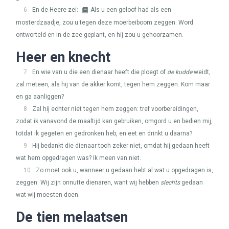
6
En de Heere zei:
Als u een geloof had als een
mosterdzaadje, zou u tegen deze moerbeiboom zeggen: Word
ontworteld en in de zee geplant, en hij zou u gehoorzamen.
Heer en knecht
7
En wie van u die een dienaar heeft die ploegt of
de kudde
weidt,
zal meteen, als hij van de akker komt, tegen hem zeggen: Kom maar
en ga aanliggen?
8
Zal hij echter niet tegen hem zeggen: tref voorbereidingen,
zodat ik vanavond de maaltijd kan gebruiken, omgord u en bedien mij,
totdat ik gegeten en gedronken heb, en eet en drinkt u daarna?
9
Hij bedankt die dienaar toch zeker niet, omdat hij gedaan heeft
wat hem opgedragen was? Ik meen van niet.
10
Zo moet ook u, wanneer u gedaan hebt al wat u opgedragen is,
zeggen: Wij zijn onnutte dienaren, want wij hebben
slechts
gedaan
wat wij moesten doen.
De tien melaatsen