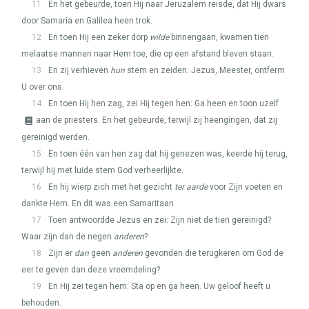
11
En het gebeurde, toen Hij naar Jeruzalem reisde, dat Hij dwars
door Samaria en Galilea heen trok.
12
En toen Hij een zeker dorp
wilde
binnengaan, kwamen tien
melaatse mannen naar Hem toe, die op een afstand bleven staan.
13
En zij verhieven
hun
stem en zeiden: Jezus, Meester, ontferm
U over ons.
14
En toen Hij hen zag, zei Hij tegen hen: Ga heen en toon uzelf
aan de priesters. En het gebeurde, terwijl zij heengingen, dat zij
gereinigd werden.
15
En toen één van hen zag dat hij genezen was, keerde hij terug,
terwijl hij met luide stem God verheerlijkte.
16
En hij wierp zich met het gezicht
ter aarde
voor Zijn voeten en
dankte Hem. En dit was een Samaritaan.
17
Toen antwoordde Jezus en zei: Zijn niet de tien gereinigd?
Waar zijn dan de negen
anderen
?
18
Zijn er
dan
geen
anderen
gevonden die terugkeren om God de
eer te geven dan deze vreemdeling?
19
En Hij zei tegen hem: Sta op en ga heen. Uw geloof heeft u
behouden.