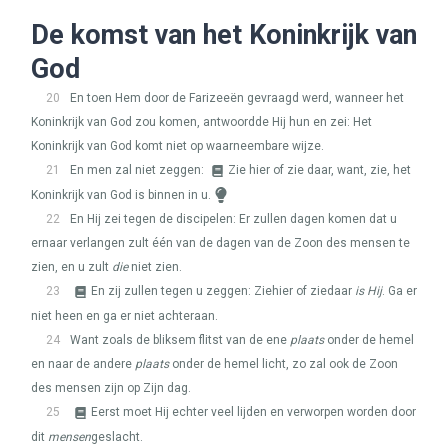
De komst van het Koninkrijk van
God
20
En toen Hem door de Farizeeën gevraagd werd, wanneer het
Koninkrijk van God zou komen, antwoordde Hij hun en zei: Het
Koninkrijk van God komt niet op waarneembare wijze.
21
En men zal niet zeggen:
Zie hier of zie daar, want, zie, het
Koninkrijk van God is binnen in u.
22
En Hij zei tegen de discipelen: Er zullen dagen komen dat u
ernaar verlangen zult één van de dagen van de Zoon des mensen te
zien, en u zult
die
niet zien.
23
En zij zullen tegen u zeggen: Ziehier of ziedaar
is Hij
. Ga er
niet heen en ga er niet achteraan.
24
Want zoals de bliksem flitst van de ene
plaats
onder de hemel
en naar de andere
plaats
onder de hemel licht, zo zal ook de Zoon
des mensen zijn op Zijn dag.
25
Eerst moet Hij echter veel lijden en verworpen worden door
dit
mensen
geslacht.