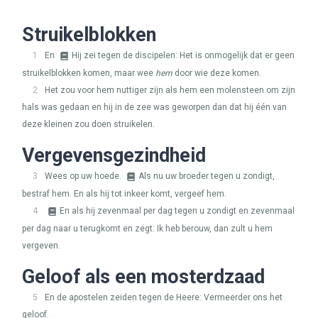
Struikelblokken
1
En
Hij zei tegen de discipelen: Het is onmogelijk dat er geen
struikelblokken komen, maar wee
hem
door wie deze komen.
2
Het zou voor hem nuttiger zijn als hem een molensteen om zijn
hals was gedaan en hij in de zee was geworpen dan dat hij één van
deze kleinen zou doen struikelen.
Vergevensgezindheid
3
Wees op uw hoede.
Als nu uw broeder tegen u zondigt,
bestraf hem. En als hij tot inkeer komt, vergeef hem.
4
En als hij zevenmaal per dag tegen u zondigt en zevenmaal
per dag naar u terugkomt en zegt: Ik heb berouw, dan zult u hem
vergeven.
Geloof als een mosterdzaad
5
En de apostelen zeiden tegen de Heere: Vermeerder ons het
geloof.