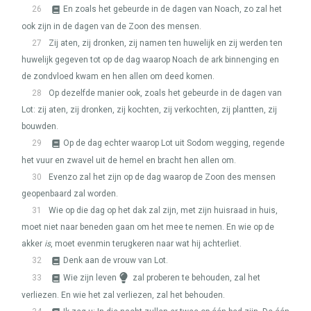
26
En zoals het gebeurde in de dagen van Noach, zo zal het
ook zijn in de dagen van de Zoon des mensen.
27
Zij aten, zij dronken, zij namen ten huwelijk en zij werden ten
huwelijk gegeven tot op de dag waarop Noach de ark binnenging en
de zondvloed kwam en hen allen om deed komen.
28
Op dezelfde manier ook, zoals het gebeurde in de dagen van
Lot: zij aten, zij dronken, zij kochten, zij verkochten, zij plantten, zij
bouwden.
29
Op de dag echter waarop Lot uit Sodom wegging, regende
het vuur en zwavel uit de hemel en bracht hen allen om.
30
Evenzo zal het zijn op de dag waarop de Zoon des mensen
geopenbaard zal worden.
31
Wie op die dag op het dak zal zijn, met zijn huisraad in huis,
moet niet naar beneden gaan om het mee te nemen. En wie op de
akker
is
, moet evenmin terugkeren naar wat hij achterliet.
32
Denk aan de vrouw van Lot.
33
Wie zijn leven
zal proberen te behouden, zal het
verliezen. En wie het zal verliezen, zal het behouden.