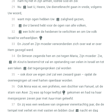
28
nam hij Het in zijn armen, loofde God en zei:
29
Nu
laat U, Heere, Uw dienstknecht gaan in vrede, volgens
Uw woord,
30
want mijn ogen hebben Uw
zaligheid gezien,
31
die U bereid hebt voor de ogen van alle volken,
32
een licht om de heidenen te verlichten en om Uw volk
Israël te verheerlijken.
33
En Jozef en Zijn moeder verwonderden zich over wat er over
Hem gezegd werd.
34
En Simeon zegende hen en zei tegen Maria, Zijn moeder: Zie,
dit
Kind
is bestemd tot val en opstanding van velen in Israël en tot
een teken
dat tegengesproken zal worden
35
– ook door uw eigen ziel zal een zwaard gaan – opdat de
overwegingen uit veel harten openbaar worden.
36
Ook Anna was er, een profetes, een dochter van Fanuel, uit de
stam van Aser. Zij was op hoge leeftijd
gekomen en had na haar
meisjesjaren zeven jaar met
haar
man geleefd.
37
En zij was een weduwe van ongeveer vierentachtig jaar, die de
tempel niet verliet en met vasten en bidden
God
nacht en dag