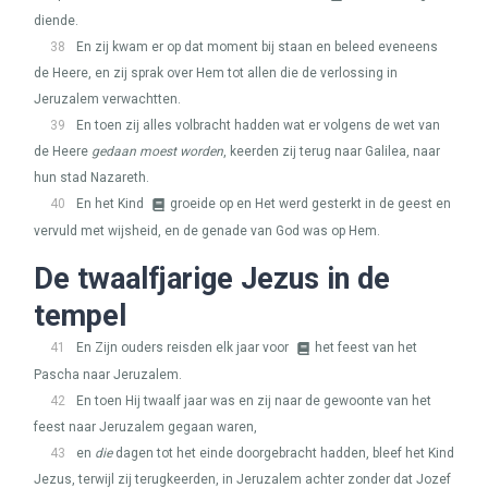
diende.
38
En zij kwam er op dat moment bij staan en beleed eveneens
de Heere, en zij sprak over Hem tot allen die de verlossing in
Jeruzalem verwachtten.
39
En toen zij alles volbracht hadden wat er volgens de wet van
de Heere
gedaan moest worden
, keerden zij terug naar Galilea, naar
hun stad Nazareth.
40
En het Kind
groeide op en Het werd gesterkt in de geest en
vervuld met wijsheid, en de genade van God was op Hem.
De twaalfjarige Jezus in de
tempel
41
En Zijn ouders reisden elk jaar voor
het feest van het
Pascha naar Jeruzalem.
42
En toen Hij twaalf jaar was en zij naar de gewoonte van het
feest naar Jeruzalem gegaan waren,
43
en
die
dagen tot het einde doorgebracht hadden, bleef het Kind
Jezus, terwijl zij terugkeerden, in Jeruzalem achter zonder dat Jozef