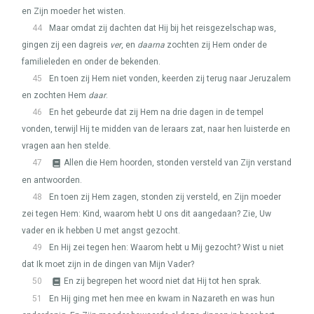
en Zijn moeder het wisten.
44
Maar omdat zij dachten dat Hij bij het reisgezelschap was,
gingen zij een dagreis
ver
, en
daarna
zochten zij Hem onder de
familieleden en onder de bekenden.
45
En toen zij Hem niet vonden, keerden zij terug naar Jeruzalem
en zochten Hem
daar
.
46
En het gebeurde dat zij Hem na drie dagen in de tempel
vonden, terwijl Hij te midden van de leraars zat, naar hen luisterde en
vragen aan hen stelde.
47
Allen die Hem hoorden, stonden versteld van Zijn verstand
en antwoorden.
48
En toen zij Hem zagen, stonden zij versteld, en Zijn moeder
zei tegen Hem: Kind, waarom hebt U ons dit aangedaan? Zie, Uw
vader en ik hebben U met angst gezocht.
49
En Hij zei tegen hen: Waarom hebt u Mij gezocht? Wist u niet
dat Ik moet zijn in de dingen van Mijn Vader?
50
En zij begrepen het woord niet dat Hij tot hen sprak.
51
En Hij ging met hen mee en kwam in Nazareth en was hun