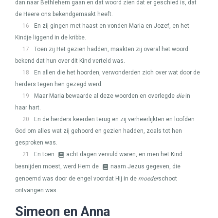
dan naar Bethlehem gaan en dat woord zien dat er geschied is, dat
de Heere ons bekendgemaakt heeft.
16
En zij gingen met haast en vonden Maria en Jozef, en het
Kindje liggend in de kribbe.
17
Toen zij Het gezien hadden, maakten zij overal het woord
bekend dat hun over dit Kind verteld was.
18
En allen die het hoorden, verwonderden zich over wat door de
herders tegen hen gezegd werd.
19
Maar Maria bewaarde al deze woorden en overlegde
die
in
haar hart.
20
En de herders keerden terug en zij verheerlijkten en loofden
God om alles wat zij gehoord en gezien hadden, zoals tot hen
gesproken was.
21
En toen
acht dagen vervuld waren, en men het Kind
besnijden moest, werd Hem de
naam Jezus gegeven, die
genoemd was door de engel voordat Hij in de
moeder
schoot
ontvangen was.
Simeon en Anna