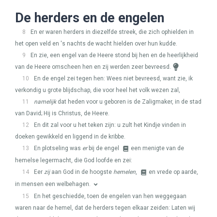
De herders en de engelen
8
En er waren herders in diezelfde streek, die zich ophielden in
het open veld en 's nachts de wacht hielden over hun kudde.
9
En zie, een engel van de Heere stond bij hen en de heerlijkheid
van de Heere omscheen hen en zij werden zeer bevreesd.
10
En de engel zei tegen hen: Wees niet bevreesd, want zie, ik
verkondig u grote blijdschap, die voor heel het volk wezen zal,
11
namelijk
dat heden voor u geboren is de Zaligmaker, in de stad
van David; Hij is Christus, de Heere.
12
En dit zal voor u het teken zijn: u zult het Kindje vinden in
doeken gewikkeld en liggend in de kribbe.
13
En plotseling was
er
bij de engel
een menigte van de
hemelse legermacht, die God loofde en zei:
14
Eer
zij
aan God in de hoogste
hemelen
,
en vrede op aarde,
in mensen een welbehagen.
15
En het geschiedde, toen de engelen van hen weggegaan
waren naar de hemel, dat de herders tegen elkaar zeiden: Laten wij