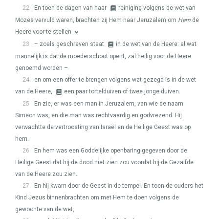
22
En toen de dagen van haar
reiniging volgens de wet van
Mozes vervuld waren, brachten zij Hem naar Jeruzalem om
Hem
de
Heere voor te stellen
23
– zoals geschreven staat
in de wet van de Heere: al wat
mannelijk is dat de moederschoot opent, zal heilig voor de Heere
genoemd worden –
24
en om een offer te brengen volgens wat gezegd is in de wet
van de Heere,
een paar tortelduiven of twee jonge duiven.
25
En zie, er was een man in Jeruzalem, van wie de naam
Simeon was, en die man was rechtvaardig en godvrezend. Hij
verwachtte de vertroosting van Israël en de Heilige Geest was op
hem.
26
En hem was een Goddelijke openbaring gegeven door de
Heilige Geest dat hij de dood niet zien zou voordat hij de Gezalfde
van de Heere zou zien.
27
En hij kwam door de Geest in de tempel. En toen de ouders het
Kind Jezus binnenbrachten om met Hem te doen volgens de
gewoonte van de wet,