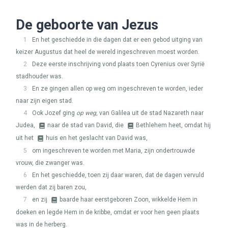
De geboorte van Jezus
1
En het geschiedde in die dagen dat er een gebod uitging van
keizer Augustus dat heel de wereld ingeschreven moest worden.
2
Deze eerste inschrijving vond plaats toen Cyrenius over Syrië
stadhouder was.
3
En ze gingen allen op weg om ingeschreven te worden, ieder
naar zijn eigen stad.
4
Ook Jozef ging
op weg
, van Galilea uit de stad Nazareth naar
Judea,
naar de stad van David, die
Bethlehem heet, omdat hij
uit het
huis en het geslacht van David was,
5
om ingeschreven te worden met Maria, zijn ondertrouwde
vrouw, die zwanger was.
6
En het geschiedde, toen zij daar waren, dat de dagen vervuld
werden dat zij baren zou,
7
en zij
baarde haar eerstgeboren Zoon, wikkelde Hem in
doeken en legde Hem in de kribbe, omdat er voor hen geen plaats
was in de herberg.