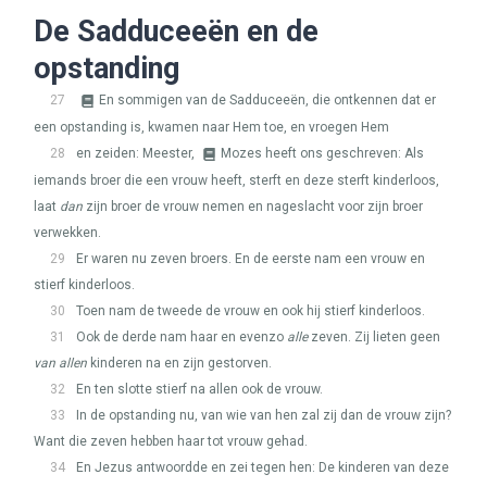
De Sadduceeën en de
opstanding
27
En sommigen van de Sadduceeën, die ontkennen dat er
een opstanding is, kwamen naar Hem toe, en vroegen Hem
28
en zeiden: Meester,
Mozes heeft ons geschreven: Als
iemands broer die een vrouw heeft, sterft en deze sterft kinderloos,
laat
dan
zijn broer de vrouw nemen en nageslacht voor zijn broer
verwekken.
29
Er waren nu zeven broers. En de eerste nam een vrouw en
stierf kinderloos.
30
Toen nam de tweede de vrouw en ook hij stierf kinderloos.
31
Ook de derde nam haar en evenzo
alle
zeven. Zij lieten geen
van allen
kinderen na en zijn gestorven.
32
En ten slotte stierf na allen ook de vrouw.
33
In de opstanding nu, van wie van hen zal zij dan de vrouw zijn?
Want die zeven hebben haar tot vrouw gehad.
34
En Jezus antwoordde en zei tegen hen: De kinderen van deze