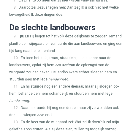
7
En zij antwoordden dat zij niet wisten vanwaar
hij was.
8
Daarop zei Jezus tegen hen: Dan zeg Ik u ook niet met welke
bevoegdheid Ik deze dingen doe.
De slechte landbouwers
9
En Hij begon tot het volk deze gelijkenis te zeggen: Iemand
plantte een wijngaard en verhuurde die aan landbouwers en ging een
tijd lang naar het buitenland.
10
En toen het de tijd was, stuurde hij een dienaar naar de
landbouwers, opdat zij hem
een deel
van de opbrengst van de
wijngaard zouden geven. De landbouwers echter sloegen hem en
stuurden
hem
met lege
handen
weg.
11
En hij stuurde nog een andere dienaar, maar zij sloegen ook
hem, behandelden hem schandelijk en stuurden hem met lege
handen
weg.
12
Daarna stuurde hij nog een derde, maar zij verwondden ook
deze en wierpen
hem
eruit.
13
En de heer van de wijngaard zei: Wat zal ik doen? Ik zal mijn
geliefde zoon sturen. Als zij deze zien, zullen zij mogelijk ontzag