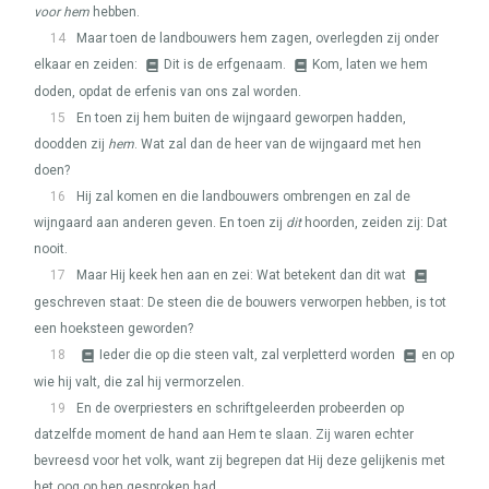
voor hem
hebben.
14
Maar toen de landbouwers hem zagen, overlegden zij onder
elkaar en zeiden:
Dit is de erfgenaam.
Kom, laten we hem
doden, opdat de erfenis van ons zal worden.
15
En toen zij hem buiten de wijngaard geworpen hadden,
doodden zij
hem
. Wat zal dan de heer van de wijngaard met hen
doen?
16
Hij zal komen en die landbouwers ombrengen en zal de
wijngaard aan anderen geven. En toen zij
dit
hoorden, zeiden zij: Dat
nooit.
17
Maar Hij keek hen aan en zei: Wat betekent dan dit wat
geschreven staat: De steen die de bouwers verworpen hebben, is tot
een hoeksteen geworden?
18
Ieder die op die steen valt, zal verpletterd worden
en op
wie hij valt, die zal hij vermorzelen.
19
En de overpriesters en schriftgeleerden probeerden op
datzelfde moment de hand aan Hem te slaan. Zij waren echter
bevreesd voor het volk, want zij begrepen dat Hij deze gelijkenis met
het oog op hen gesproken had.