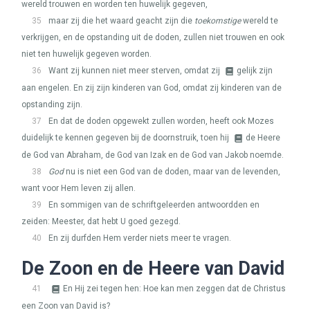
wereld trouwen en worden ten huwelijk gegeven,
35
maar zij die het waard geacht zijn die
toekomstige
wereld te
verkrijgen, en de opstanding uit de doden, zullen niet trouwen en ook
niet ten huwelijk gegeven worden.
36
Want zij kunnen niet meer sterven, omdat zij
gelijk zijn
aan engelen. En zij zijn kinderen van God, omdat zij kinderen van de
opstanding zijn.
37
En dat de doden opgewekt zullen worden, heeft ook Mozes
duidelijk te kennen gegeven bij de doornstruik, toen hij
de Heere
de God van Abraham, de God van Izak en de God van Jakob noemde.
38
God
nu is niet een God van de doden, maar van de levenden,
want voor Hem leven zij allen.
39
En sommigen van de schriftgeleerden antwoordden en
zeiden: Meester, dat hebt U goed gezegd.
40
En zij durfden Hem verder niets meer te vragen.
De Zoon en de Heere van David
41
En Hij zei tegen hen: Hoe kan men zeggen dat de Christus
een Zoon van David is?