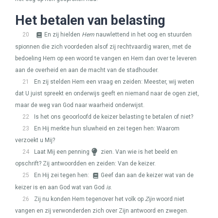
Het betalen van belasting
20
En zij hielden
Hem
nauwlettend in het oog en stuurden
spionnen die zich voordeden alsof zij rechtvaardig waren, met de
bedoeling Hem op een woord te vangen en Hem dan over te leveren
aan de overheid en aan de macht van de stadhouder.
21
En zij stelden Hem een vraag en zeiden: Meester, wij weten
dat U juist spreekt en onderwijs geeft en niemand naar de ogen ziet,
maar de weg van God naar waarheid onderwijst.
22
Is het ons geoorloofd de keizer belasting te betalen of niet?
23
En Hij merkte hun sluwheid en zei tegen hen: Waarom
verzoekt u Mij?
24
Laat Mij een penning
zien. Van wie is het beeld en
opschrift? Zij antwoordden en zeiden: Van de keizer.
25
En Hij zei tegen hen:
Geef dan aan de keizer wat van de
keizer is en aan God wat van God
is
.
26
Zij nu konden Hem tegenover het volk op
Zijn
woord niet
vangen en zij verwonderden zich over Zijn antwoord en zwegen.