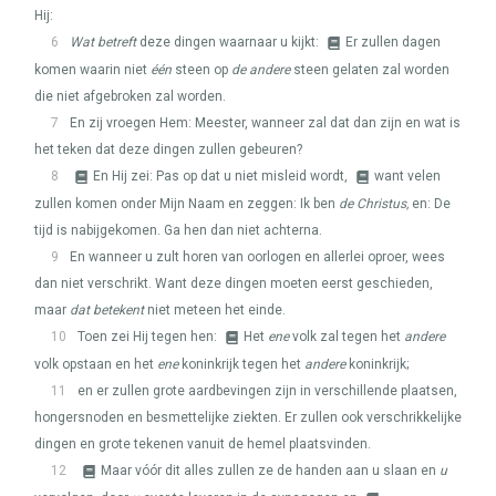
Hij:
6
Wat betreft
deze dingen waarnaar u kijkt:
Er zullen dagen
komen waarin niet
één
steen op
de andere
steen gelaten zal worden
die niet afgebroken zal worden.
7
En zij vroegen Hem: Meester, wanneer zal dat dan zijn en wat is
het teken dat deze dingen zullen gebeuren?
8
En Hij zei: Pas op dat u niet misleid wordt,
want velen
zullen komen onder Mijn Naam en zeggen: Ik ben
de Christus,
en: De
tijd is nabijgekomen. Ga hen dan niet achterna.
9
En wanneer u zult horen van oorlogen en allerlei oproer, wees
dan niet verschrikt. Want deze dingen moeten eerst geschieden,
maar
dat betekent
niet meteen het einde.
10
Toen zei Hij tegen hen:
Het
ene
volk zal tegen het
andere
volk opstaan en het
ene
koninkrijk tegen het
andere
koninkrijk;
11
en er zullen grote aardbevingen zijn in verschillende plaatsen,
hongersnoden en besmettelijke ziekten. Er zullen ook verschrikkelijke
dingen en grote tekenen vanuit de hemel plaatsvinden.
12
Maar vóór dit alles zullen ze de handen aan u slaan en
u