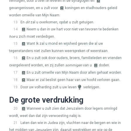
vervolgen, door
u
over te leveren in de synagogen en
gevangenissen, en u zult voor
koningen en stadhouders geleid
worden omwille van Mijn Naam.
13
En
dit
zal u overkomen, opdat u zult getuigen.
14
Neem u dan in uw hart voor niet van tevoren te bedenken
hoe
u zich moet verdedigen.
15
Want Ik zal u mond en wijsheid geven die al uw
tegenstanders niet zullen kunnen weerspreken of weerstaan.
16
En u zult ook door ouders, broers, familieleden en vrienden
overgeleverd worden, en zij zullen
sommigen
van u
doden.
17
En u zult omwille van Mijn Naam door allen gehaat worden.
18
Maar er zal beslist geen haar van uw hoofd verloren gaan.
19
Door uw volharding zult u uw leven
verkrijgen.
De grote verdrukking
20
Wanneer u zult zien dat Jeruzalem door legers omringd
wordt, weet dan dat zijn verwoesting nabij is.
21
Laten dan wie in Judea zijn, vluchten naar de bergen en wie in
het midden van
Jeruzalem
zijn, daaruit wegtrekken en wie op de