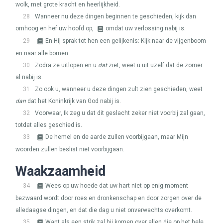
wolk, met grote kracht en heerlijkheid.
28
Wanneer nu deze dingen beginnen te geschieden, kijk dan
omhoog en hef uw hoofd op,
omdat uw verlossing nabij is.
29
En Hij sprak tot hen een gelijkenis: Kijk naar de vijgenboom
en naar alle bomen.
30
Zodra ze uitlopen en u
dat
ziet, weet u uit uzelf dat de zomer
al nabij is.
31
Zo ook u, wanneer u deze dingen zult zien geschieden, weet
dan
dat het Koninkrijk van God nabij is.
32
Voorwaar, Ik zeg u dat dit geslacht zeker niet voorbij zal gaan,
totdat alles geschied is.
33
De hemel en de aarde zullen voorbijgaan, maar Mijn
woorden zullen beslist niet voorbijgaan.
Waakzaamheid
34
Wees op uw hoede dat uw hart niet op enig moment
bezwaard wordt door roes en dronkenschap en door zorgen over de
alledaagse dingen, en dat die dag u niet onverwachts overkomt.
35
Want als een strik zal hij komen over allen die op het hele