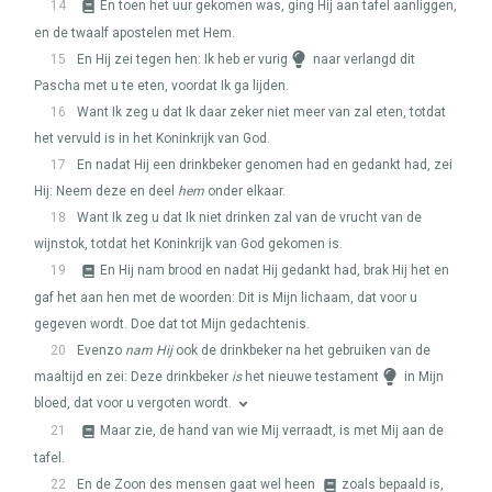
14
En toen het uur gekomen was, ging Hij aan tafel aanliggen,
en de twaalf apostelen met Hem.
15
En Hij zei tegen hen: Ik heb er vurig
naar verlangd dit
Pascha met u te eten, voordat Ik ga lijden.
16
Want Ik zeg u dat Ik daar zeker niet meer van zal eten, totdat
het vervuld is in het Koninkrijk van God.
17
En nadat Hij een drinkbeker genomen had en gedankt had, zei
Hij: Neem deze en deel
hem
onder elkaar.
18
Want Ik zeg u dat Ik niet drinken zal van de vrucht van de
wijnstok, totdat het Koninkrijk van God gekomen is.
19
En Hij nam brood en nadat Hij gedankt had, brak Hij het en
gaf het aan hen met de woorden: Dit is Mijn lichaam, dat voor u
gegeven wordt. Doe dat tot Mijn gedachtenis.
20
Evenzo
nam Hij
ook de drinkbeker na het gebruiken van de
maaltijd en zei: Deze drinkbeker
is
het nieuwe testament
in Mijn
bloed, dat voor u vergoten wordt.
21
Maar zie, de hand van wie Mij verraadt, is met Mij aan de
tafel.
22
En de Zoon des mensen gaat wel heen
zoals bepaald is,