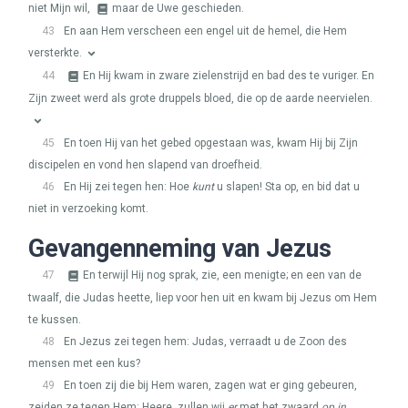
niet Mijn wil,
maar de Uwe geschieden.
43
En aan Hem verscheen een engel uit de hemel, die Hem
versterkte.
44
En Hij kwam in zware zielenstrijd en bad des te vuriger. En
Zijn zweet werd als grote druppels bloed, die op de aarde neervielen.
45
En toen Hij van het gebed opgestaan was, kwam Hij bij Zijn
discipelen en vond hen slapend van droefheid.
46
En Hij zei tegen hen: Hoe
kunt
u slapen! Sta op, en bid dat u
niet in verzoeking komt.
Gevangenneming van Jezus
47
En terwijl Hij nog sprak, zie, een menigte; en een van de
twaalf, die Judas heette, liep voor hen uit en kwam bij Jezus om Hem
te kussen.
48
En Jezus zei tegen hem: Judas, verraadt u de Zoon des
mensen met een kus?
49
En toen zij die bij Hem waren, zagen wat er ging gebeuren,
zeiden ze tegen Hem: Heere, zullen wij
er
met het zwaard
op in