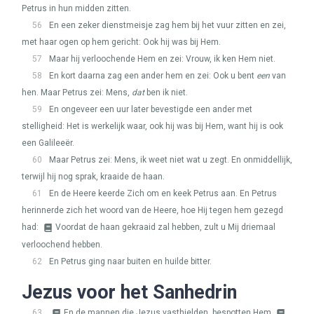
Petrus in hun midden zitten.
56
En een zeker dienstmeisje zag hem bij het vuur zitten en zei,
met haar ogen op hem gericht: Ook hij was bij Hem.
57
Maar hij verloochende Hem en zei: Vrouw, ik ken Hem niet.
58
En kort daarna zag een ander hem en zei: Ook u bent
een
van
hen. Maar Petrus zei: Mens,
dat
ben ik niet.
59
En ongeveer een uur later bevestigde een ander met
stelligheid: Het is werkelijk waar, ook hij was bij Hem, want hij is ook
een Galileeër.
60
Maar Petrus zei: Mens, ik weet niet wat u zegt. En onmiddellijk,
terwijl hij nog sprak, kraaide de haan.
61
En de Heere keerde Zich om en keek Petrus aan. En Petrus
herinnerde zich het woord van de Heere, hoe Hij tegen hem gezegd
had:
Voordat de haan gekraaid zal hebben, zult u Mij driemaal
verloochend hebben.
62
En Petrus ging naar buiten en huilde bitter.
Jezus voor het Sanhedrin
63
En de mannen die Jezus vasthielden, bespotten Hem