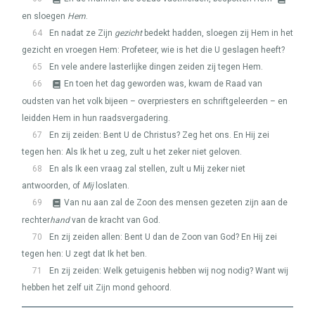
en sloegen
Hem
.
64
En nadat ze Zijn
gezicht
bedekt hadden, sloegen zij Hem in het
gezicht en vroegen Hem: Profeteer, wie is het die U geslagen heeft?
65
En vele andere lasterlijke dingen zeiden zij tegen Hem.
66
En toen het dag geworden was, kwam de Raad van
oudsten van het volk bijeen – overpriesters en schriftgeleerden – en
leidden Hem in hun raadsvergadering.
67
En zij zeiden: Bent U de Christus? Zeg het ons. En Hij zei
tegen hen: Als Ik het u zeg, zult u het zeker niet geloven.
68
En als Ik een vraag zal stellen, zult u Mij zeker niet
antwoorden, of
Mij
loslaten.
69
Van nu aan zal de Zoon des mensen gezeten zijn aan de
rechter
hand
van de kracht van God.
70
En zij zeiden allen: Bent U dan de Zoon van God? En Hij zei
tegen hen: U zegt dat Ik het ben.
71
En zij zeiden: Welk getuigenis hebben wij nog nodig? Want wij
hebben het zelf uit Zijn mond gehoord.