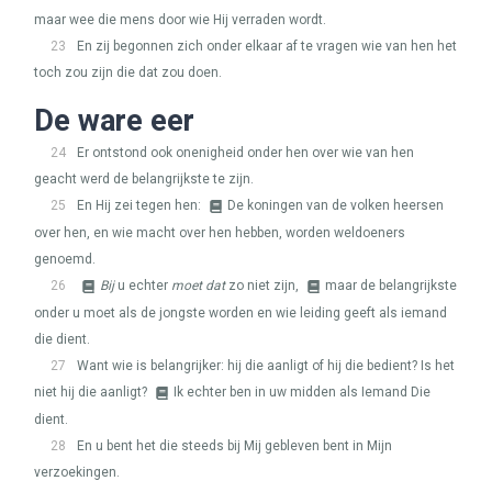
maar wee die mens door wie Hij verraden wordt.
23
En zij begonnen zich onder elkaar af te vragen wie van hen het
toch zou zijn die dat zou doen.
De ware eer
24
Er ontstond ook onenigheid onder hen over wie van hen
geacht werd de belangrijkste te zijn.
25
En Hij zei tegen hen:
De koningen van de volken heersen
over hen, en wie macht over hen hebben, worden weldoeners
genoemd.
26
Bij
u echter
moet dat
zo niet zijn,
maar de belangrijkste
onder u moet als de jongste worden en wie leiding geeft als iemand
die dient.
27
Want wie is belangrijker: hij die aanligt of hij die bedient? Is het
niet hij die aanligt?
Ik echter ben in uw midden als Iemand Die
dient.
28
En u bent het die steeds bij Mij gebleven bent in Mijn
verzoekingen.