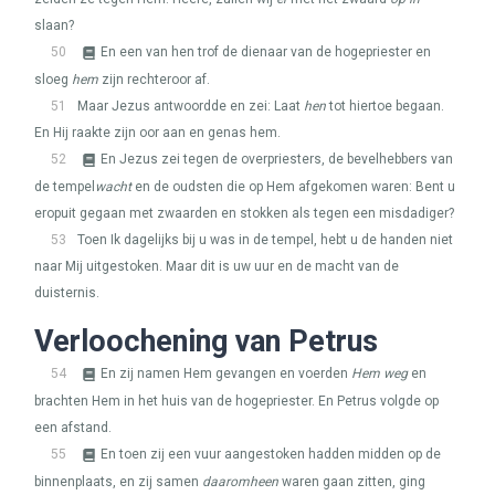
slaan?
50
En een van hen trof de dienaar van de hogepriester en
sloeg
hem
zijn rechteroor af.
51
Maar Jezus antwoordde en zei: Laat
hen
tot hiertoe begaan.
En Hij raakte zijn oor aan en genas hem.
52
En Jezus zei tegen de overpriesters, de bevelhebbers van
de tempel
wacht
en de oudsten die op Hem afgekomen waren: Bent u
eropuit gegaan met zwaarden en stokken als tegen een misdadiger?
53
Toen Ik dagelijks bij u was in de tempel, hebt u de handen niet
naar Mij uitgestoken. Maar dit is uw uur en de macht van de
duisternis.
Verloochening van Petrus
54
En zij namen Hem gevangen en voerden
Hem weg
en
brachten Hem in het huis van de hogepriester. En Petrus volgde op
een afstand.
55
En toen zij een vuur aangestoken hadden midden op de
binnenplaats, en zij samen
daaromheen
waren gaan zitten, ging