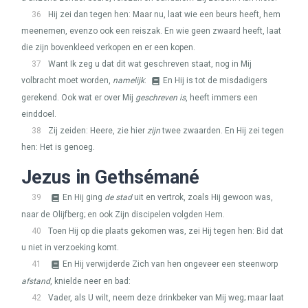
36
Hij zei dan tegen hen: Maar nu, laat wie een beurs heeft, hem
meenemen, evenzo ook een reiszak. En wie geen zwaard heeft, laat
die zijn bovenkleed verkopen en er een kopen.
37
Want Ik zeg u dat dit wat geschreven staat, nog in Mij
volbracht moet worden,
namelijk
:
En Hij is tot de misdadigers
gerekend. Ook wat er over Mij
geschreven is
, heeft immers een
einddoel.
38
Zij zeiden: Heere, zie hier
zijn
twee zwaarden. En Hij zei tegen
hen: Het is genoeg.
Jezus in Gethsémané
39
En Hij ging
de stad
uit en vertrok, zoals Hij gewoon was,
naar de Olijfberg; en ook Zijn discipelen volgden Hem.
40
Toen Hij op die plaats gekomen was, zei Hij tegen hen: Bid dat
u niet in verzoeking komt.
41
En Hij verwijderde Zich van hen ongeveer een steenworp
afstand
, knielde neer en bad:
42
Vader, als U wilt, neem deze drinkbeker van Mij weg; maar laat