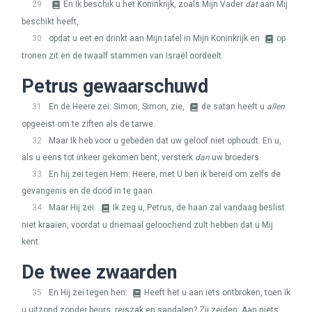
29
En Ik beschik u het Koninkrijk, zoals Mijn Vader
dat
aan Mij
beschikt heeft,
30
opdat u eet en drinkt aan Mijn tafel in Mijn Koninkrijk en
op
tronen zit en de twaalf stammen van Israël oordeelt.
Petrus gewaarschuwd
31
En de Heere zei: Simon, Simon, zie,
de satan heeft u
allen
opgeëist om te ziften als de tarwe.
32
Maar Ik heb voor u gebeden dat uw geloof niet ophoudt. En u,
als u eens tot inkeer gekomen bent, versterk
dan
uw broeders.
33
En hij zei tegen Hem: Heere, met U ben ik bereid om zelfs de
gevangenis en de dood in te gaan.
34
Maar Hij zei:
Ik zeg u, Petrus, de haan zal vandaag beslist
niet kraaien, voordat u driemaal geloochend zult hebben dat u Mij
kent.
De twee zwaarden
35
En Hij zei tegen hen:
Heeft het u aan iets ontbroken, toen Ik
u uitzond zonder beurs, reiszak en sandalen? Zij zeiden: Aan niets.