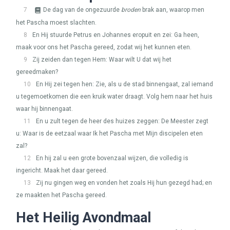
7
De dag van de ongezuurde
broden
brak aan, waarop men
het Pascha moest slachten.
8
En Hij stuurde Petrus en Johannes eropuit en zei: Ga heen,
maak voor ons het Pascha gereed, zodat wij het kunnen eten.
9
Zij zeiden dan tegen Hem: Waar wilt U dat wij het
gereedmaken?
10
En Hij zei tegen hen: Zie, als u de stad binnengaat, zal iemand
u tegemoetkomen die een kruik water draagt. Volg hem naar het huis
waar hij binnengaat.
11
En u zult tegen de heer des huizes zeggen: De Meester zegt
u: Waar is de eetzaal waar Ik het Pascha met Mijn discipelen eten
zal?
12
En hij zal u een grote bovenzaal wijzen, die volledig is
ingericht. Maak het daar gereed.
13
Zij nu gingen weg en vonden het zoals Hij hun gezegd had; en
ze maakten het Pascha gereed.
Het Heilig Avondmaal