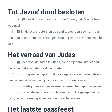
Tot Jezus' dood besloten
1
Het
Feest nu van de ongezuurde
broden
, dat Pascha heet,
was nabij.
2
En de overpriesters en de schriftgeleerden zochten naar
een manier om Hem om te brengen, want zij waren bevreesd voor het
volk.
Het verraad van Judas
3
Toen voer de satan in Judas, die de bijnaam Iskariot had,
die bij het getal van de twaalf behoorde.
4
En hij ging weg en sprak met de overpriesters en bevelhebbers
van de tempelwacht
hoe hij Hem aan hen zou overleveren.
5
En zij verblijdden zich en kwamen overeen hem geld te geven.
6
En hij stemde erin toe en zocht een geschikte gelegenheid om
Hem, buiten de menigte om, aan hen over te leveren.
Het laatste paasfeest