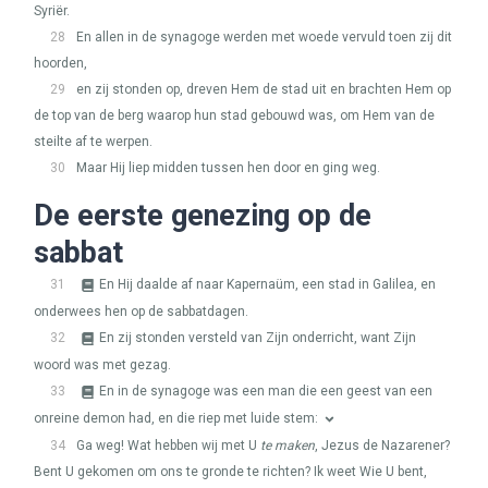
Syriër.
28
En allen in de synagoge werden met woede vervuld toen zij dit
hoorden,
29
en zij stonden op, dreven Hem de stad uit en brachten Hem op
de top van de berg waarop hun stad gebouwd was, om Hem van de
steilte af te werpen.
30
Maar Hij liep midden tussen hen door en ging weg.
De eerste genezing op de
sabbat
31
En Hij daalde af naar Kapernaüm, een stad in Galilea, en
onderwees hen op de sabbatdagen.
32
En zij stonden versteld van Zijn onderricht, want Zijn
woord was met gezag.
33
En in de synagoge was een man die een geest van een
onreine demon had, en die riep met luide stem:
34
Ga weg! Wat hebben wij met U
te maken
, Jezus de Nazarener?
Bent U gekomen om ons te gronde te richten? Ik weet Wie U bent,