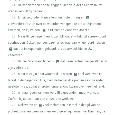
21
Hij begon tegen hen te zeggen: Heden is deze Schrift in uw
oren in vervulling gegaan.
22
En zij betuigden Hem allen hun instemming en
verwonderden zich over de woorden van genade die uit Zijn mond
kwamen, en zij zeiden:
Is Híj niet de Zoon van Jozef?
23
Maar Hij zei tegen hen: U zult Mij ongetwijfeld dit spreekwoord
voorhouden: Dokter, genees uzelf; alles waarvan wij gehoord hebben
dat het in Kapernaüm gebeurd is, doe
dat
ook hier in Uw
vaderstad.
24
Hij zei: Voorwaar, Ik zeg u
dat geen profeet welgevallig is in
zijn vaderstad.
25
Maar Ik zeg u naar waarheid: Er waren
veel weduwen in
Israël in de dagen van Elia, toen de hemel drie jaar en zes maanden
gesloten was, zodat er grote hongersnood kwam over heel het land,
26
en naar geen van hen werd Elia gezonden, maar wel naar
Zarfath bij Sidon, naar een vrouw, een weduwe.
27
Ook waren er
veel melaatsen in Israël in de tijd van de
profeet Elisa, en geen van hen werd gereinigd, maar wel Naäman, de