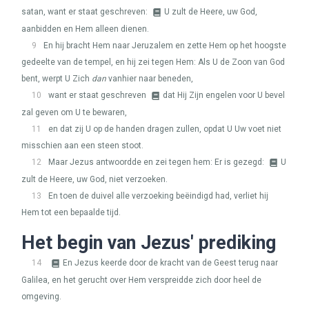
satan, want er staat geschreven:
U zult de Heere, uw God,
aanbidden en Hem alleen dienen.
9
En hij bracht Hem naar Jeruzalem en zette Hem op het hoogste
gedeelte van de tempel, en hij zei tegen Hem: Als U de Zoon van God
bent, werpt U Zich
dan
vanhier naar beneden,
10
want er staat geschreven
dat Hij Zijn engelen voor U bevel
zal geven om U te bewaren,
11
en dat zij U op de handen dragen zullen, opdat U Uw voet niet
misschien aan een steen stoot.
12
Maar Jezus antwoordde en zei tegen hem: Er is gezegd:
U
zult de Heere, uw God, niet verzoeken.
13
En toen de duivel alle verzoeking beëindigd had, verliet hij
Hem tot een bepaalde tijd.
Het begin van Jezus' prediking
14
En Jezus keerde door de kracht van de Geest terug naar
Galilea, en het gerucht over Hem verspreidde zich door heel de
omgeving.