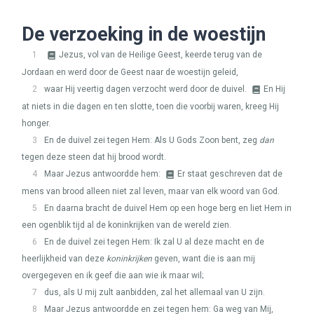
De verzoeking in de woestijn
1
Jezus, vol van de Heilige Geest, keerde terug van de
Jordaan en werd door de Geest naar de woestijn geleid,
2
waar Hij veertig dagen verzocht werd door de duivel.
En Hij
at niets in die dagen en ten slotte, toen die voorbij waren, kreeg Hij
honger.
3
En de duivel zei tegen Hem: Als U Gods Zoon bent, zeg
dan
tegen deze steen dat hij brood wordt.
4
Maar Jezus antwoordde hem:
Er staat geschreven dat de
mens van brood alleen niet zal leven, maar van elk woord van God.
5
En daarna bracht de duivel Hem op een hoge berg en liet Hem in
een ogenblik tijd al de koninkrijken van de wereld zien.
6
En de duivel zei tegen Hem: Ik zal U al deze macht en de
heerlijkheid van deze
koninkrijken
geven, want die is aan mij
overgegeven en ik geef die aan wie ik maar wil;
7
dus, als U mij zult aanbidden, zal het allemaal van U zijn.
8
Maar Jezus antwoordde en zei tegen hem: Ga weg van Mij,