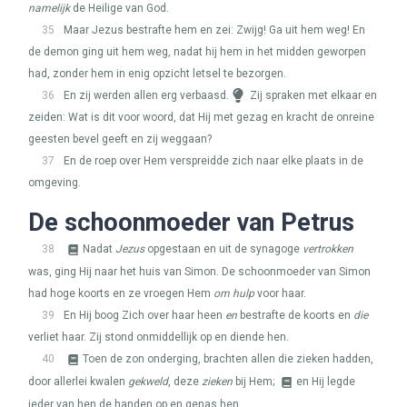
namelijk
de Heilige van God.
35
Maar Jezus bestrafte hem en zei: Zwijg! Ga uit hem weg! En
de demon ging uit hem weg, nadat hij hem in het midden geworpen
had, zonder hem in enig opzicht letsel te bezorgen.
36
En zij werden allen erg verbaasd.
Zij spraken met elkaar en
zeiden: Wat is dit voor woord, dat Hij met gezag en kracht de onreine
geesten bevel geeft en zij weggaan?
37
En de roep over Hem verspreidde zich naar elke plaats in de
omgeving.
De schoonmoeder van Petrus
38
Nadat
Jezus
opgestaan en uit de synagoge
vertrokken
was, ging Hij naar het huis van Simon. De schoonmoeder van Simon
had hoge koorts en ze vroegen Hem
om hulp
voor haar.
39
En Hij boog Zich over haar heen
en
bestrafte de koorts en
die
verliet haar. Zij stond onmiddellijk op en diende hen.
40
Toen de zon onderging, brachten allen die zieken hadden,
door allerlei kwalen
gekweld
, deze
zieken
bij Hem;
en Hij legde
ieder van hen de handen op en genas hen.