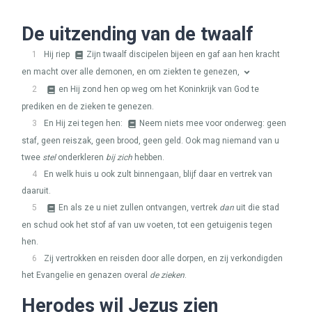
De uitzending van de twaalf
1
Hij riep
Zijn twaalf discipelen bijeen en gaf aan hen kracht
en macht over alle demonen, en om ziekten te genezen,
2
en Hij zond hen op weg om het Koninkrijk van God te
prediken en de zieken te genezen.
3
En Hij zei tegen hen:
Neem niets mee voor onderweg: geen
staf, geen reiszak, geen brood, geen geld. Ook mag niemand van u
twee
stel
onderkleren
bij zich
hebben.
4
En welk huis u ook zult binnengaan, blijf daar en vertrek van
daaruit.
5
En als ze u niet zullen ontvangen, vertrek
dan
uit die stad
en schud ook het stof af van uw voeten, tot een getuigenis tegen
hen.
6
Zij vertrokken en reisden door alle dorpen, en zij verkondigden
het Evangelie en genazen overal
de zieken
.
Herodes wil Jezus zien