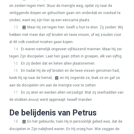
en zeiden tegen Hem: Stuur de menigte weg, opdat zij naar de
omliggende dorpen en gehuchten gaan om onderdak en voedsel te
vinden, want wij zijn hier op een eenzame plaats.
13
Maar Hij zei tegen hen: Geeft u hun te eten. Zij zeiden: Wij
hebben niet meer dan vijf broden en twee vissen, of wij zouden voor
al dit volk voedsel moeten gaan kopen.
14
Er waren namelijk ongeveer vijfduizend mannen. Maar Hij zei
tegen Zijn discipelen: Laat hen gaan zitten in groepen, elk van vijftig.
15
En zij deden dat en lieten allen plaatsnemen.
16
En nadat Hij de vijf broden en de twee vissen genomen had,
keek Hij op naar de hemel,
en Hij zegende ze, brak ze en gaf ze
aan de discipelen om aan de menigte voor te zetten.
17
En zij aten en werden allen verzadigd. Wat zij overhadden van
de stukken
brood
, werd opgeraapt: twaalf manden.
De belijdenis van Petrus
18
En het gebeurde, toen Hij in persoonlijk gebed was, dat de
discipelen in Zijn nabijheid waren. En Hij vroeg hun: Wie zeggen de