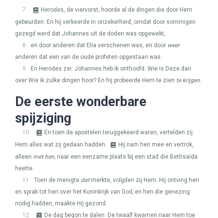
7
Herodes, de viervorst, hoorde al de dingen die door Hem
gebeurden. En hij verkeerde in onzekerheid, omdat door sommigen
gezegd werd dat Johannes uit de doden was opgewekt,
8
en door anderen dat Elia verschenen was, en door
weer
anderen dat een van de oude profeten opgestaan was.
9
En Herodes zei: Johannes heb ik onthoofd. Wie is Deze dan
over Wie ik zulke dingen hoor? En hij probeerde Hem te zien
te krijgen
.
De eerste wonderbare
spijziging
10
En toen de apostelen teruggekeerd waren, vertelden zij
Hem alles wat zij gedaan hadden.
Hij nam hen mee en vertrok,
alleen
met hen,
naar een eenzame plaats bij een stad die Bethsaïda
heette.
11
Toen de menigte
dat
merkte, volgden zij Hem. Hij ontving hen
en sprak tot hen over het Koninkrijk van God; en hen die genezing
nodig hadden, maakte Hij gezond.
12
De dag begon te dalen. De twaalf kwamen naar Hem toe