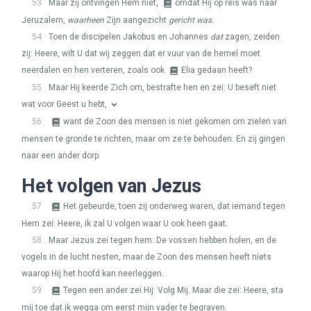
53
Maar zij ontvingen Hem niet,
omdat Hij op reis was naar
Jeruzalem,
waarheen
Zijn aangezicht
gericht was
.
54
Toen de discipelen Jakobus en Johannes
dat
zagen, zeiden
zij: Heere, wilt U dat wij zeggen dat er vuur van de hemel moet
neerdalen en hen verteren, zoals ook
Elia gedaan heeft?
55
Maar Hij keerde Zich om, bestrafte hen en zei: U beseft niet
wat voor Geest u hebt,
56
want de Zoon des mensen is niet gekomen om zielen van
mensen te gronde te richten, maar om ze te behouden. En zij gingen
naar een ander dorp.
Het volgen van Jezus
57
Het gebeurde, toen zij onderweg waren, dat iemand tegen
Hem zei: Heere, ik zal U volgen waar U ook heen gaat.
58
Maar Jezus zei tegen hem: De vossen hebben holen, en de
vogels in de lucht nesten, maar de Zoon des mensen heeft niets
waarop Hij het hoofd kan neerleggen.
59
Tegen een ander zei Hij: Volg Mij. Maar die zei: Heere, sta
mij toe dat ik wegga om eerst mijn vader te begraven.