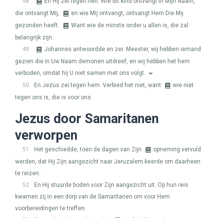
48
En Hij zei tegen hen: Wie dit kind ontvangt in Mijn Naam,
die ontvangt Mij,
en wie Mij ontvangt, ontvangt Hem Die Mij
gezonden heeft.
Want wie de minste onder u allen is, die zal
belangrijk zijn.
49
Johannes antwoordde en zei: Meester, wij hebben iemand
gezien die in Uw Naam demonen uitdreef, en wij hebben het hem
verboden, omdat hij U niet samen met ons volgt.
50
En Jezus zei tegen hem: Verbied het niet, want
wie niet
tegen ons is, die is voor ons.
Jezus door Samaritanen
verworpen
51
Het geschiedde, toen de dagen van Zijn
opneming vervuld
werden, dat Hij Zijn aangezicht naar Jeruzalem keerde om daarheen
te reizen.
52
En Hij stuurde boden voor Zijn aangezicht uit. Op hun reis
kwamen zij in een dorp van de Samaritanen om voor Hem
voorbereidingen te treffen.