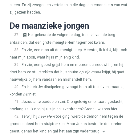
alleen. En zij zwegen en vertelden in die dagen niemand iets van wat
zij gezien hadden.
De maanzieke jongen
37
Het gebeurde de volgende dag, toen zij van de berg
afdaalden, dat een grote menigte Hem tegemoet kwam.
38
En zie, een man uit de menigte riep: Meester, ik bid U, kijk toch
naar mijn zoon, want hij is mijn enig kind.
39
En zie, een geest grijpt hem en meteen schreeuwt hij; en hij
doet hem zo stuiptrekken dat hij schuim
op zijn mond
krijgt; hij gaat
nauwelijks bij hem vandaan en mishandelt hem.
40
En ik heb Uw discipelen gevraagd hem uit te drijven, maar zij
konden
het
niet.
41
Jezus antwoordde en zei: O ongelovig en ontaard geslacht,
hoelang zal Ik nog bij u zijn en u verdragen? Breng uw zoon hier.
42
Terwijl hij
naar Hem
toe ging, wierp de demon hem tegen de
grond en deed hem stuiptrekken. Maar Jezus bestrafte de onreine
geest, genas het kind en gaf het aan zijn vader terug.