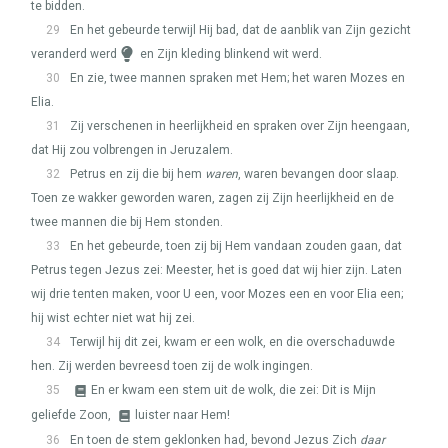
te bidden.
29
En het gebeurde terwijl Hij bad, dat de aanblik van Zijn gezicht
veranderd werd
en Zijn kleding blinkend wit werd.
30
En zie, twee mannen spraken met Hem; het waren Mozes en
Elia.
31
Zij verschenen in heerlijkheid en spraken over Zijn heengaan,
dat Hij zou volbrengen in Jeruzalem.
32
Petrus en zij die bij hem
waren
, waren bevangen door slaap.
Toen ze wakker geworden waren, zagen zij Zijn heerlijkheid en de
twee mannen die bij Hem stonden.
33
En het gebeurde, toen zij bij Hem vandaan zouden gaan, dat
Petrus tegen Jezus zei: Meester, het is goed dat wij hier zijn. Laten
wij drie tenten maken, voor U een, voor Mozes een en voor Elia een;
hij wist echter niet wat hij zei.
34
Terwijl hij dit zei, kwam er een wolk, en die overschaduwde
hen. Zij werden bevreesd toen zij de wolk ingingen.
35
En er kwam een stem uit de wolk, die zei: Dit is Mijn
geliefde Zoon,
luister naar Hem!
36
En toen de stem geklonken had, bevond Jezus Zich
daar