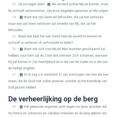
23
Hij zei tegen allen:
Als iemand achter Mij wil komen, moet
hij zichzelf verloochenen, zijn kruis dagelijks opnemen en Mij volgen.
24
Want wie zijn leven wil behouden, die zal het verliezen;
maar wie zijn leven verliezen zal omwille van Mij, die zal het
behouden.
25
Want wat baat het een mens heel de wereld te winnen en
zichzelf te verliezen of
zelf
schade te lijden?
26
Want wie zich voor Mij en Mijn woorden geschaamd zal
hebben, voor hem zal de Zoon des mensen Zich schamen, wanneer
Hij zal komen in Zijn heerlijkheid en in die van de Vader en in die van
de heilige engelen.
27
En Ik zeg u in waarheid: Er zijn sommigen van hen die hier
staan, die de dood niet zullen proeven, voordat zij het Koninkrijk van
God gezien hebben.
De verheerlijking op de berg
28
Het gebeurde ongeveer acht dagen na deze woorden dat
Hij Petrus en Johannes en Jakobus meenam en de berg opklom om